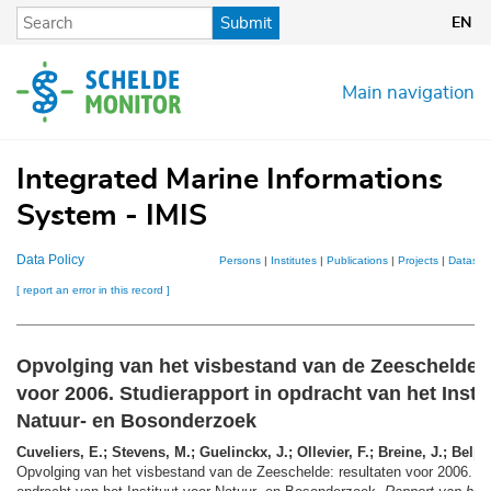
Skip
Submit
EN
to
main
content
Main navigation
Integrated Marine Informations
System - IMIS
Data Policy
Persons
|
Institutes
|
Publications
|
Projects
|
Dataset
[ report an error in this record ]
Opvolging van het visbestand van de Zeeschelde: 
voor 2006. Studierapport in opdracht van het Insti
Natuur- en Bosonderzoek
Cuveliers, E.; Stevens, M.; Guelinckx, J.; Ollevier, F.; Breine, J.; Belpa
Opvolging van het visbestand van de Zeeschelde: resultaten voor 2006. St