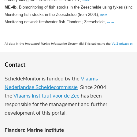
more
ME-4b.
Biomonitoring of fish stocks in the Zeeschelde using fykes (since
Monitoring fish stocks in the Zeeschelde (from 2001),
more
Monitoring network freshwater fish Flanders; Zeeschelde,
more
All data in the
Integrated Marine Information System
(IMIS) is subject to the
VLIZ privacy polic
Contact
ScheldeMonitor is funded by the
Vlaams-
Nederlandse Scheldecommissie
. Since 2004
the
Vlaams Instituut voor de Zee
has been
responsible for the management and further
development of this portal.
Flanders Marine Institute