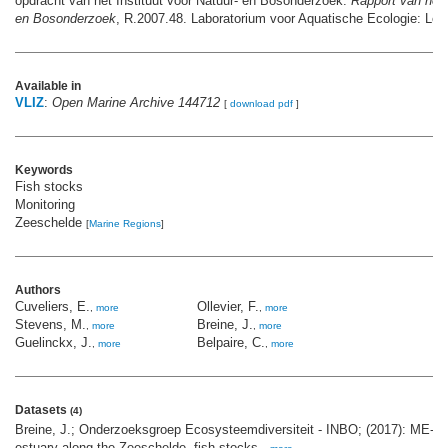
opdracht van het Instituut voor Natuur- en Bosonderzoek.
Rapport van het 
en Bosonderzoek
, R.2007.48. Laboratorium voor Aquatische Ecologie: Leu
Available in
VLIZ
:
Open Marine Archive 144712
[
download pdf
]
Keywords
Fish stocks
Monitoring
Zeeschelde
[
Marine Regions
]
Authors
Cuveliers, E.
Ollevier, F.
,
more
,
more
Stevens, M.
Breine, J.
,
more
,
more
Guelinckx, J.
Belpaire, C.
,
more
,
more
Datasets
(4)
Breine, J.; Onderzoeksgroep Ecosysteemdiversiteit - INBO; (2017): ME-4 
estuary along the Zeeschelde- fish stocks.,