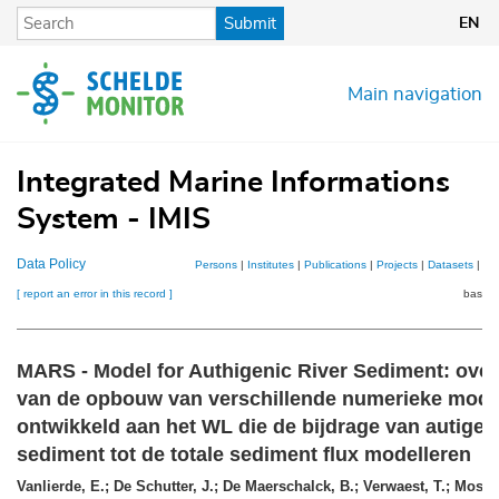
Skip
Submit
EN
to
main
content
Main navigation
Integrated Marine Informations
System - IMIS
Data Policy
Persons
|
Institutes
|
Publications
|
Projects
|
Datasets
|
Ma
[ report an error in this record ]
basket
MARS - Model for Authigenic River Sediment: over
van de opbouw van verschillende numerieke mode
ontwikkeld aan het WL die de bijdrage van autigee
sediment tot de totale sediment flux modelleren
Vanlierde, E.; De Schutter, J.; De Maerschalck, B.; Verwaest, T.; Mostae