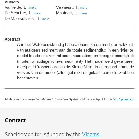
Authors
Vanlierde, E.
Verwaest, T.
,
more
,
more
De Schutter, J.
Mostaert, F.
,
more
,
more
De Maerschalck, B.
,
more
Abstract
Aan het Waterbouwkundig Laboratorium is een model ontwikkeld om
van autigeen sediment aan de totale sedimentflux in een rivier te be
model kende drie vershillende incarnaties, en kreeg uiteindelijk d
(model for authigenic river sediment). Het model werd gekalibreerd 
meetpost Grobbendonk op de Kleine Nete. In dit rapport staan de ve
versies van dit model (allen gebruikt en gekalibreerde te Grobbendo
beschreven.
All data in the
Integrated Marine Information System
(IMIS) is subject to the
VLIZ privacy polic
Contact
ScheldeMonitor is funded by the
Vlaams-