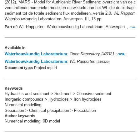
(2012). MARS - Model for Authigenic River Sediment: overzicht van de o
verschillende numerieke modellen ontwikkeld aan het WL die de bijdrage v
sediment tot de totale sediment flux modelleren. versie 2.0.
WL Rapporten
Waterbouwkundig Laboratorium: Antwerpen. III, 13 pp.
WL Rapporten. Waterbouwkundig Laboratorium: Antwerpen. ,
Part of:
more
Available in
Waterbouwkundig Laboratorium
:
Open Repository 246321
[
OWA
]
Waterbouwkundig Laboratorium
:
WL Rapporten
[246320]
Document type:
Project report
Keywords
Hydraulics and sediment > Sediment > Cohesive sediment
Inorganic compounds > Hydroxides > Iron hydroxides
Numerical modelling
Separation > Chemical precipitation > Flocculation
Author keywords
Numerical modeling; 0D model