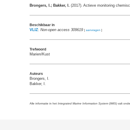
Brongers, I.; Bakker, I.
(2017). Actieve monitoring chemisch
Beschikbaar in
VLIZ
:
Non-open access 309619
[
aanvragen
]
Trefwoord
Marien/Kust
Auteurs
Brongers, I.
Bakker, I.
Alle informatie in het
Integrated Marine Information System
(IMIS) valt ond