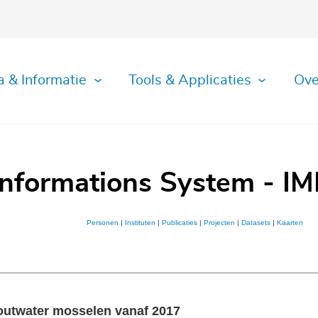
a & Informatie
Tools & Applicaties
Ove
Informations System - IM
Personen
|
Instituten
|
Publicaties
|
Projecten
|
Datasets
|
Kaarten
outwater mosselen vanaf 2017