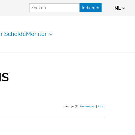
Indienen
NL
r ScheldeMonitor
IS
mandje (1):
toevoegen
|
toon