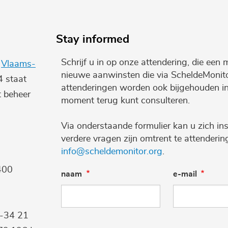
Stay informed
Schrijf u in op onze attendering, die een 
e
Vlaams-
nieuwe aanwinsten die via ScheldeMonito
4 staat
attenderingen worden ook bijgehouden i
t beheer
moment terug kunt consulteren.
Via onderstaande formulier kan u zich ins
verdere vragen zijn omtrent te attenderi
info@scheldemonitor.org
.
400
naam
e-mail
9-34 21