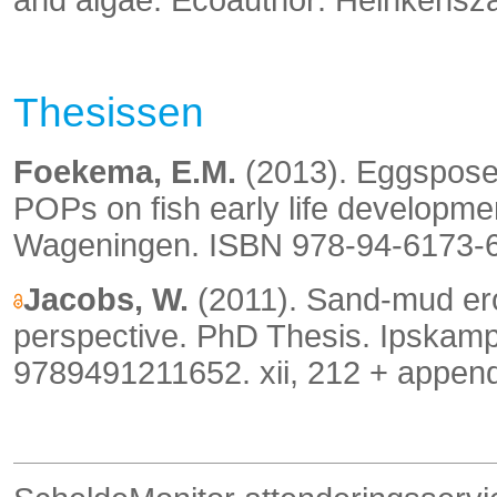
Thesissen
Foekema, E.M.
(2013). Eggsposed
POPs on fish early life developm
Wageningen. ISBN 978-94-6173-6
Jacobs, W.
(2011). Sand-mud ero
perspective.
PhD Thesis. Ipskam
9789491211652. xii, 212 + append