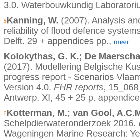
3.0. Waterbouwkundig Laboratoriu
Kanning, W.
(2007). Analysis and
reliability of flood defence system
Delft. 29 + appendices pp.,
meer
Kolokythas, G. K.; De Maerschalc
(2017). Modellering Belgische Ku
progress report
Scenarios Vlaam
‐
Version 4.0.
FHR reports
, 15_068
Antwerp. XI, 45 + 25 p. appendice
Kotterman, M.; van Gool, A.C.
Schelpdierwateronderzoek 2016.
Wageningen Marine Research: Yer