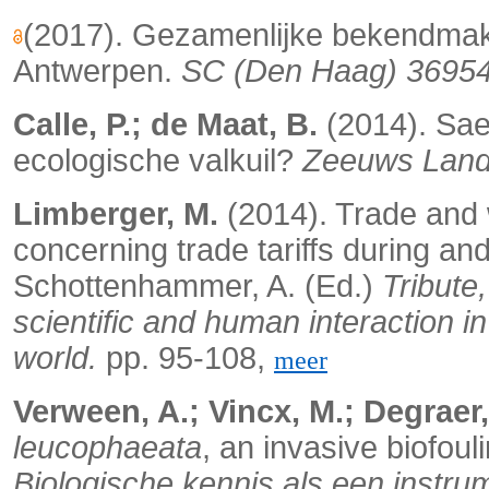
(2017). Gezamenlijke bekendmaki
Antwerpen.
SC (Den Haag) 3695
Calle, P.; de Maat, B.
(2014). Sae
ecologische valkuil?
Zeeuws Land
Limberger, M.
(2014). Trade and 
concerning trade tariffs during and
Schottenhammer, A. (Ed.)
Tribute
scientific and human interaction i
world.
pp. 95-108,
meer
Verween, A.; Vincx, M.; Degraer,
leucophaeata
, an invasive biofoul
Biologische kennis als een instr