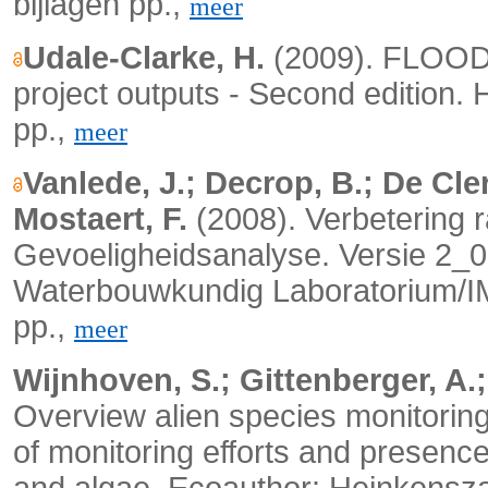
bijlagen pp.,
meer
Udale-Clarke, H.
(2009).
FLOODs
project outputs - Second edition.
H
pp.,
meer
Vanlede, J.; Decrop, B.; De Cler
Mostaert, F.
(2008). Verbetering 
Gevoeligheidsanalyse. Versie 2_
Waterbouwkundig Laboratorium/I
pp.,
meer
Wijnhoven, S.; Gittenberger, A.;
Overview alien species monitoring
of monitoring efforts and presen
and algae. Ecoauthor: Heinkensz