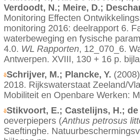
Verdoodt, N.; Meire, D.; Descha
Monitoring Effecten Ontwikkelin
monitoring 2016: deelrapport 6. F
waterbeweging en fysische parame
4.0.
WL Rapporten
, 12_070_6. W
Antwerpen. XVIII, 130 + 16 p. bijl
Schrijver, M.; Plancke, Y.
(2008)
2018. Rijkswaterstaat Zeeland/V
Mobiliteit en Openbare Werken: M
Stikvoort, E.; Castelijns, H.; de
oeverpiepers (
Anthus petrosus litt
Saeftinghe. Natuurbeschermingsve