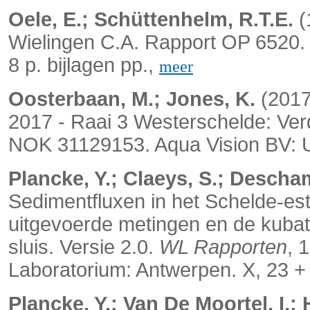
Oele, E.; Schüttenhelm, R.T.E.
(
Wielingen C.A. Rapport OP 6520. 
8 p. bijlagen pp.,
meer
Oosterbaan, M.; Jones, K.
(2017
2017 - Raai 3 Westerschelde: Ver
NOK 31129153. Aqua Vision BV: Ut
Plancke, Y.; Claeys, S.; Descha
Sedimentfluxen in het Schelde
es
‐
uitgevoerde metingen en de kubat
sluis. Versie 2.0.
WL Rapporten
, 
Laboratorium: Antwerpen. X, 23 + 
Plancke, Y.; Van De Moortel, I.; 