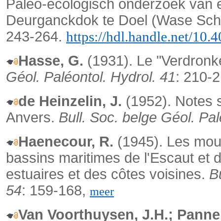
Paleo-ecologisch onderzoek van e
Deurganckdok te Doel (Wase Sche
243-264.
https://hdl.handle.net/10
Hasse, G.
(1931). Le "Verdronk
Géol. Paléontol.
Hydrol. 41
: 210-
de Heinzelin, J.
(1952). Notes s
Anvers.
Bull. Soc. belge Géol. Pal
Haenecour, R.
(1945). Les mou
bassins maritimes de l'Escaut et de
estuaires et des côtes voisines.
B
54
: 159-168,
meer
Van Voorthuysen, J.H.; Panne