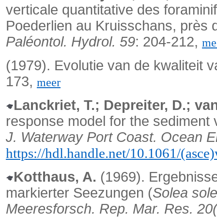
verticale quantitative des foramini
Poederlien au Kruisschans, près 
Paléontol. Hydrol. 59
: 204-212,
me
(1979). Evolutie van de kwaliteit
173,
meer
Lanckriet, T.; Depreiter, D.; va
response model for the sediment 
J. Waterway Port Coast. Ocean E
https://hdl.handle.net/10.1061/(as
Kotthaus, A.
(1969). Ergebniss
markierter Seezungen (
Solea sol
Meeresforsch. Rep. Mar. Res. 20(