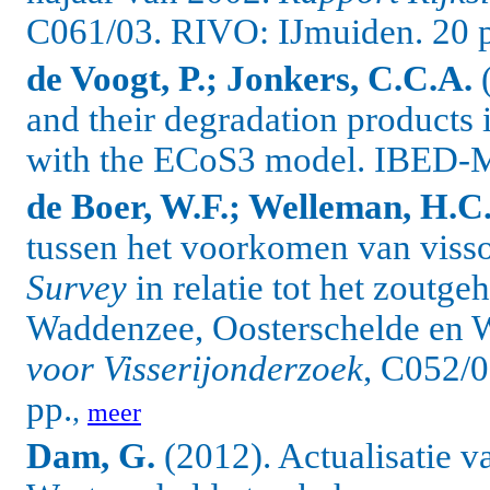
C061/03. RIVO: IJmuiden. 20 
de Voogt, P.; Jonkers, C.C.A.
and their degradation products i
with the ECoS3 model.
IBED-M
de Boer, W.F.; Welleman, H.C
tussen het voorkomen van visso
Survey
in relatie tot het zoutge
Waddenzee, Oosterschelde en 
voor Visserijonderzoek
, C052/0
pp.
,
meer
Dam, G.
(2012). Actualisatie 