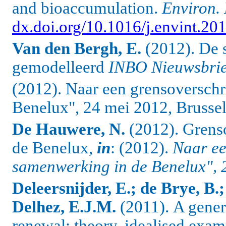
and bioaccumulation.
Environ. 
dx.doi.org/10.1016/j.envint.20
Van den Bergh, E.
(2012). De 
gemodelleerd
INBO Nieuwsbrie
(2012). Naar een grensoversch
Benelux", 24 mei 2012, Brussel
De Hauwere, N.
(2012). Grens
de Benelux,
in
: (2012).
Naar ee
samenwerking in de Benelux", 2
Deleersnijder, E.; de Brye, B.
Delhez, E.J.M.
(2011).
A gener
renewal: theory, idealised examp