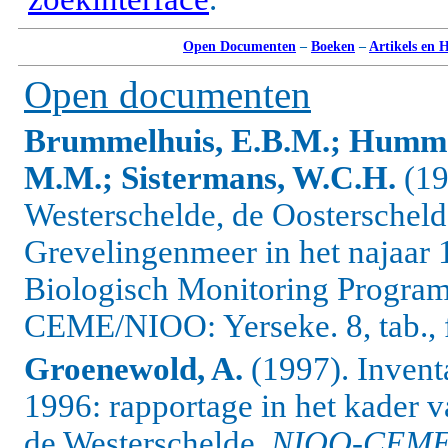
Open Documenten
–
Boeken
–
Artikels en 
Open documenten
Brummelhuis, E.B.M.; Hummel
M.M.; Sistermans, W.C.H.
(19
Westerschelde, de Oosterscheld
Grevelingenmeer in het najaar 1
Biologisch Monitoring Progr
CEME/NIOO: Yerseke. 8, tab., fi
Groenewold, A.
(1997). Invent
1996: rapportage in het kader v
de Westerschelde.
NIOO-CEME 