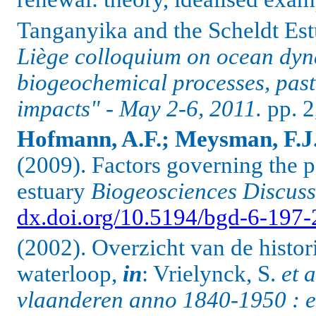
Tanganyika and the Scheldt Es
Liège colloquium on ocean dyn
biogeochemical processes, pas
impacts" - May 2-6, 2011.
pp. 2
Hofmann, A.F.; Meysman, F.J.R
(2009). Factors governing the pH
estuary
Biogeosciences Discuss
dx.doi.org/10.5194/bgd-6-197
(2002). Overzicht van de histor
waterloop,
in
: Vrielynck, S.
et a
vlaanderen anno 1840-1950 : ee