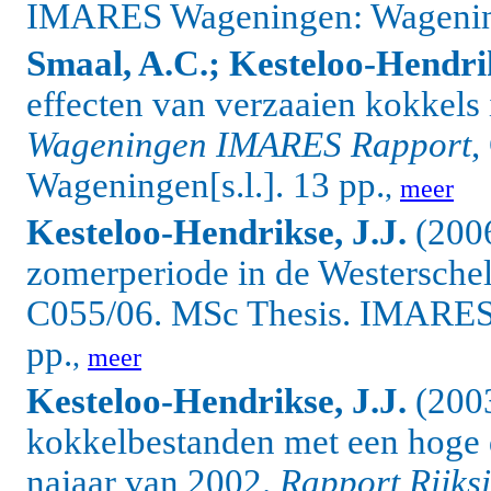
IMARES Wageningen: Wagening
Smaal, A.C.; Kesteloo-Hendrik
effecten van verzaaien kokkel
Wageningen IMARES Rapport
,
Wageningen[s.l.].
13 pp.
,
meer
Kesteloo-Hendrikse, J.J.
(2006
zomerperiode in de Westersche
C055/06. MSc Thesis. IMARES 
pp.
,
meer
Kesteloo-Hendrikse, J.J.
(2003
kokkelbestanden met een hoge d
najaar van 2002.
Rapport Rijksi