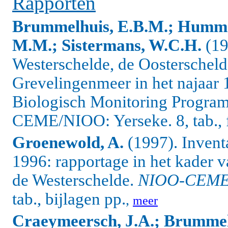
Rapporten
Brummelhuis, E.B.M.; Hummel
M.M.; Sistermans, W.C.H.
(19
Westerschelde, de Oosterscheld
Grevelingenmeer in het najaar 1
Biologisch Monitoring Progr
CEME/NIOO: Yerseke. 8, tab., fi
Groenewold, A.
(1997). Invent
1996: rapportage in het kader v
de Westerschelde.
NIOO-CEME 
tab., bijlagen pp.
,
meer
Craeymeersch, J.A.; Brummelh