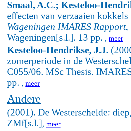
Smaal, A.C.; Kesteloo-Hendrik
effecten van verzaaien kokkel
Wageningen IMARES Rapport
,
Wageningen[s.l.].
13 pp.
,
meer
Kesteloo-Hendrikse, J.J.
(2006
zomerperiode in de Westersche
C055/06. MSc Thesis. IMARES 
pp.
,
meer
Andere
(2001). De Westerschelde: diep,
ZMf[s.l.]
,
meer