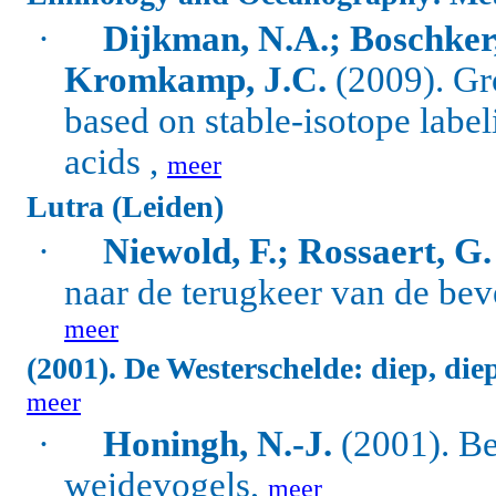
·
Dijkman, N.A.; Boschker,
Kromkamp, J.C.
(2009).
Gr
based on stable-isotope label
acids ,
meer
Lutra (Leiden)
·
Niewold, F.; Rossaert, G.
naar de terugkeer van de bev
meer
(2001). De Westerschelde: diep, diep
meer
·
Honingh, N.-J.
(2001). Be
weidevogels,
meer