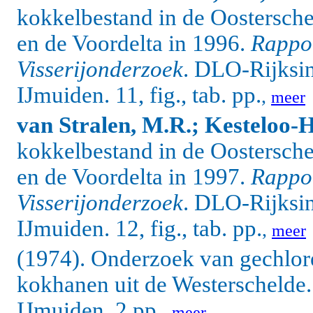
kokkelbestand in de Oostersch
en de Voordelta in 1996.
Rappor
Visserijonderzoek
. DLO-Rijksin
IJmuiden. 11, fig., tab. pp.
,
meer
van Stralen, M.R.; Kesteloo-H
kokkelbestand in de Oostersch
en de Voordelta in 1997.
Rappor
Visserijonderzoek
. DLO-Rijksin
IJmuiden. 12, fig., tab. pp.
,
meer
(1974). Onderzoek van gechlore
kokhanen uit de Westerschelde. 
IJmuiden. 2 pp.
,
meer