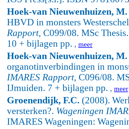
Hoek-van Nieuwenhuizen, M.
HBVD in monsters Westersche
Rapport
, C099/08. MSc Thesi
10 + bijlagen pp.
,
meer
Hoek-van Nieuwenhuizen, M.
organotinverbindingen in mons
IMARES Rapport
, C096/08. M
IJmuiden.
7 + bijlagen pp.
,
meer
Groenendijk, F.C.
(2008). Wer
versterken?.
Wageningen IMAR
IMARES Wageningen: Wagening