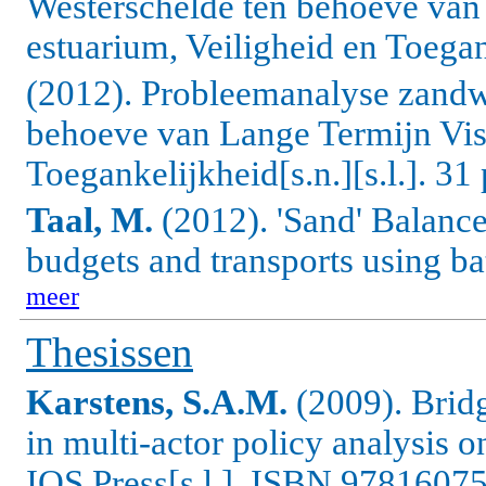
Westerschelde ten behoeve van
estuarium, Veiligheid en Toegank
(2012). Probleemanalyse zandw
behoeve van Lange Termijn Visi
Toegankelijkheid[s.n.][s.l.].
31 
Taal, M.
(2012). 'Sand' Balanc
budgets and transports using b
meer
Thesissen
Karstens, S.A.M.
(2009).
Brid
in multi-actor policy analysis
IOS Press[s.l.]. ISBN 9781607