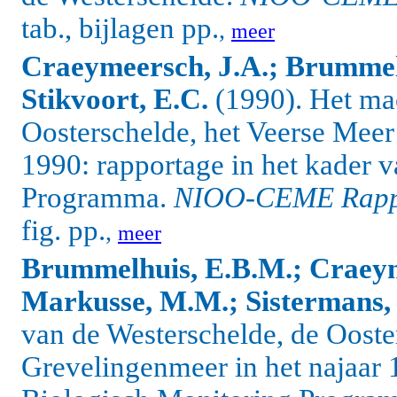
tab., bijlagen pp.
,
meer
Craeymeersch, J.A.; Brummelh
Stikvoort, E.C.
(1990). Het ma
Oosterschelde, het Veerse Meer
1990: rapportage in het kader 
Programma.
NIOO-CEME Rapp
fig. pp.
,
meer
Brummelhuis, E.B.M.; Craeym
Markusse, M.M.; Sistermans,
van de Westerschelde, de Ooste
Grevelingenmeer in het najaar 1