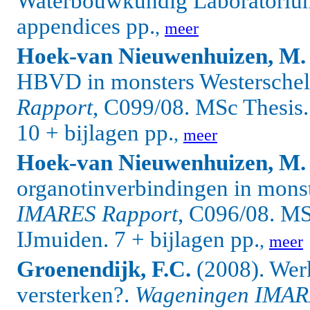
Waterbouwkundig Laboratorium
appendices pp.
,
meer
Hoek-van Nieuwenhuizen, M.
HBVD in monsters Westersche
Rapport
, C099/08. MSc Thesi
10 + bijlagen pp.
,
meer
Hoek-van Nieuwenhuizen, M.
organotinverbindingen in mons
IMARES Rapport
, C096/08. M
IJmuiden.
7 + bijlagen pp.
,
meer
Groenendijk, F.C.
(2008). Wer
versterken?.
Wageningen IMAR