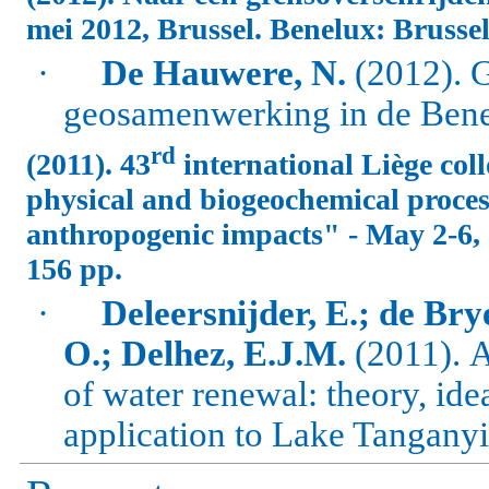
mei 2012, Brussel. Benelux: Brussel
·
De Hauwere, N.
(2012). 
geosamenwerking in de Ben
rd
(2011). 43
international Liège co
physical and biogeochemical proces
anthropogenic impacts" - May 2-6,
156 pp.
·
Deleersnijder, E.; de Bry
O.; Delhez, E.J.M.
(2011).
A
of water renewal: theory, ide
application to Lake Tanganyi