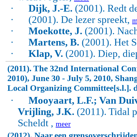
·
Dijk, J.-E.
(2001). Redt d
·
(2001). De lezer spreekt,
m
·
Moekotte, J.
(2001). Nach
·
Martens, B.
(2001). Het 
·
Klap, V.
(2001). Diep, die
(2011). The 32nd International Co
2010), June 30 - July 5, 2010, Shan
Local Organizing Committee[s.l.]. d
·
Mooyaart, L.F.; Van Duiv
Vrijling, J.K.
(2011). Tidal 
Scheldt ,
meer
(2012). Naar een grensoverschrijd