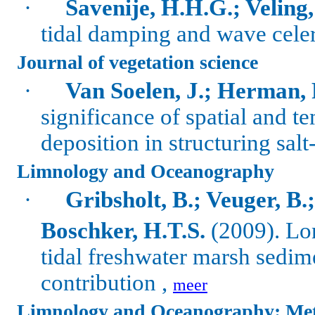
·
Savenije, H.H.G.; Veling
tidal damping and wave celeri
Journal of vegetation science
·
Van Soelen, J.; Herman, 
significance of spatial and t
deposition in structuring sal
Limnology and Oceanography
·
Gribsholt, B.; Veuger, B.
Boschker, H.T.S.
(2009).
Lo
tidal freshwater marsh sedime
contribution ,
meer
Limnology and Oceanography: Me