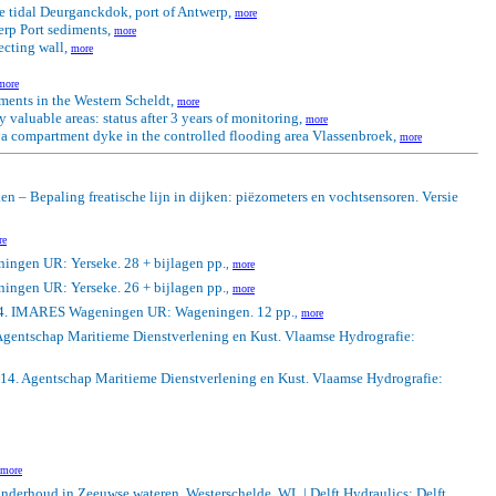
the tidal Deurganckdok, port of Antwerp,
more
rp Port sediments,
more
ecting wall,
more
more
ents in the Western Scheldt,
more
valuable areas: status after 3 years of monitoring,
more
f a compartment dyke in the controlled flooding area Vlassenbroek,
more
n – Bepaling freatische lijn in dijken: piëzometers en vochtsensoren. Versie
re
ngen UR: Yerseke. 28 + bijlagen pp.
,
more
ngen UR: Yerseke. 26 + bijlagen pp.
,
more
4. IMARES Wageningen UR: Wageningen. 12 pp.
,
more
Agentschap Maritieme Dienstverlening en Kust. Vlaamse Hydrografie:
14. Agentschap Maritieme Dienstverlening en Kust. Vlaamse Hydrografie:
more
enonderhoud in Zeeuwse wateren. Westerschelde. WL | Delft Hydraulics: Delft.