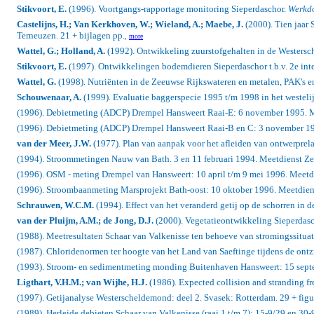
Stikvoort, E.
(1996). Voortgangs-rapportage monitoring Sieperdaschor.
Werkd
Castelijns, H.; Van Kerkhoven, W.; Wieland, A.; Maebe, J.
(2000). Tien jaar 
Terneuzen. 21 + bijlagen pp.
,
more
Wattel, G.; Holland, A.
(1992). Ontwikkeling zuurstofgehalten in de Westersc
Stikvoort, E.
(1997). Ontwikkelingen bodemdieren Sieperdaschor t.b.v. 2e int
Wattel, G.
(1998). Nutriënten in de Zeeuwse Rijkswateren en metalen, PAK's e
Schouwenaar, A.
(1999). Evaluatie baggerspecie 1995 t/m 1998 in het westeli
(1996). Debietmeting (ADCP) Drempel Hansweert Raai-E: 6 november 1995. Me
(1996). Debietmeting (ADCP) Drempel Hansweert Raai-B en C: 3 november 199
van der Meer, J.W.
(1977). Plan van aanpak voor het afleiden van ontwerprelat
(1994). Stroommetingen Nauw van Bath. 3 en 11 februari 1994. Meetdienst Zee
(1996). OSM - meting Drempel van Hansweert: 10 april t/m 9 mei 1996. Meetdi
(1996). Stroombaanmeting Marsprojekt Bath-oost: 10 oktober 1996. Meetdienst
Schrauwen, W.C.M.
(1994). Effect van het veranderd getij op de schorren in
van der Pluijm, A.M.; de Jong, D.J.
(2000). Vegetatieontwikkeling Sieperdas
(1988). Meetresultaten Schaar van Valkenisse ten behoeve van stromingssituat
(1987). Chloridenormen ter hoogte van het Land van Saeftinge tijdens de ont
(1993). Stroom- en sedimentmeting monding Buitenhaven Hansweert: 15 septem
Ligthart, V.H.M.; van Wijhe, H.J.
(1986).
Expected collision and stranding fre
(1997). Getijanalyse Westerscheldemond: deel 2. Svasek: Rotterdam. 29 + figu
(1989). Herleide debieten Schaar van Valkenisse (raai 1 t/m 7): 15-9/29 en 30-