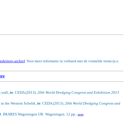
enderings archief
. Voor meer informatie in verband met de vermelde items (a.o.
ere
g wall,
in
: CEDA (2013).
20th World Dredging Congress and Exhibition 2013
in the Western Scheldt,
in
: CEDA (2013).
20th World Dredging Congress and
4. IMARES Wageningen UR: Wageningen. 12 pp.
,
more