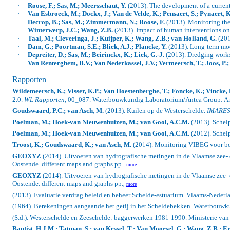
·
Roose, F.; Sas, M.; Meersschaut, Y.
(2013).
The development of a current 
·
Van Esbroeck, M.; Dockx, J.; Van de Velde, K.; Pensaert, S.; Pynaert,
·
Decrop, B.; Sas, M.; Zimmermann, N.; Roose, F.
(2013). Monitoring the 
·
Winterwerp, J.C.; Wang, Z.B.
(2013).
Impact of human interventions on 
·
Taal, M.; Cleveringa, J.; Kuijper, K.; Wang, Z.B.; van Holland, G.
(201
·
Dam, G.; Poortman, S.E.; Bliek, A.J.; Plancke, Y.
(2013).
Long-term mod
·
Depreiter, D.; Sas, M.; Beirinckx, K.; Liek, G.-J.
(2013). Dredging works 
·
Van Renterghem, B.V.; Van Nederkassel, J.V.; Vermeersch, T.; Joos, P.
Rapporten
Wildemeersch, K.; Visser, K.P.; Van Hoestenberghe, T.; Foncke, K.; Vincke, L.
2.0.
WL Rapporten
, 00_087. Waterbouwkundig Laboratorium/Antea Group: Ant
Goudswaard, P.C.; van Asch, M.
(2013). Kuilen op de Westerschelde.
IMARES
Poelman, M.; Hoek-van Nieuwenhuizen, M.; van Gool, A.C.M.
(2013). Schel
Poelman, M.; Hoek-van Nieuwenhuizen, M.; van Gool, A.C.M.
(2012). Schel
Troost, K.; Goudswaard, K.; van Asch, M.
(2014). Monitoring VIBEG voor b
GEOXYZ
(2014). Uitvoeren van hydrografische metingen in de Vlaamse zee-
Oostende. different maps and graphs pp.
,
more
GEOXYZ
(2014). Uitvoeren van hydrografische metingen in de Vlaamse zee-
Oostende. different maps and graphs pp.
,
more
(2013). Evaluatie verdrag beleid en beheer Schelde-estuarium. Vlaams-Neder
(1964). Berekeningen aangaande het getij in het Scheldebekken. Waterbouwk
(S.d.). Westerschelde en Zeeschelde: baggerwerken 1981-1990. Ministerie va
Baptist, H.J.M.; Tatman, S.; van Kessel, T.; Van Moorsel, G.; Wang, Z.B.; Er