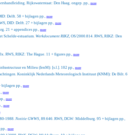
ershandleiding. Rijkswaterstaat: Den Haag. ongep. pp.
,
more
ID: Delft. 58 + bijlagen pp.
,
more
WS, DID: Delft. 27 + bijlagen pp.
,
more
g. 21 + appendices pp.
,
more
et Schelde-estuarium.
Werkdocument RIKZ
, OS/2000.814. RWS, RIKZ: Den
3x. RWS, RIKZ: The Hague. 11 + figures pp.
,
more
astructuur en Milieu (IenM): [s.l.]. 102 pp.
,
more
chtingen. Koninklijk Nederlands Meteorologisch Instituut (KNMI): De Bilt. 6
 bijlagen pp.
,
more
.
,
more
pp.
,
more
.
,
more
e
1980-1988.
Notitie GWWS
, 89.646. RWS, DGW: Middelburg. 95 + bijlagen pp.
,
 pp.
,
more