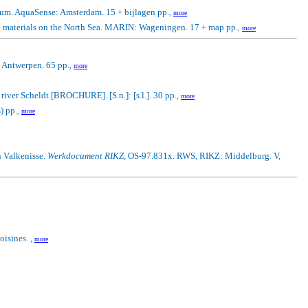
rium. AquaSense: Amsterdam. 15 + bijlagen pp.
,
more
e materials on the North Sea.
MARIN: Wageningen. 17 + map pp.
,
more
 Antwerpen. 65 pp.
,
more
 river Scheldt [BROCHURE]. [S.n.]: [s.l.]. 30 pp.
,
more
) pp.
,
more
n Valkenisse.
Werkdocument RIKZ
, OS-97.831x. RWS, RIKZ: Middelburg. V,
oisines. ,
more