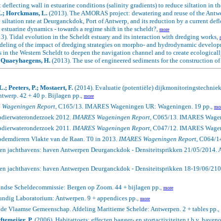
deflecting wall in estuarine conditions (salinity gradients) to reduce siltation in 
 K.; Horckmans, L.
(2013).
The AMORAS project: dewatering and reuse of the Antwe
siltation rate at Deurganckdok, Port of Antwerp, and its reduction by a current defl
estuarine dynamics - towards a regime shift in the scheldt?,
more
3).
Tidal evolution in the Scheldt estuary and its interaction with dredging works,
eling of the impact of dredging strategies on morpho- and hydrodynamic developm
in the Western Scheldt to deepen the navigation channel and to create ecologically 
; Quaeyhaegens, H.
(2013).
The use of engineered sediments for the construction o
; Peeters, P.; Mostaert, F.
(2014). Evaluatie (potentiële) dijkmonitoringstechnieke
werp. 42 + 40 p. Bijlagen pp.
,
more
 Wageningen Report
, C165/13. IMARES Wageningen UR: Wageningen. 19 pp.
,
mo
pdierwateronderzoek 2012.
IMARES Wageningen Report
, C065/13. IMARES Wageni
pdierwateronderzoek 2011.
IMARES Wageningen Report
, C047/12. IMARES Wageni
odemdieren Vlakte van de Raan.
T0 in 2013.
IMARES Wageningen Report
, C064/1
 en jachthavens: haven Antwerpen Deurganckdok - Densiteitsprikken 21/05/2014. 
 en jachthavens: haven Antwerpen Deurganckdok - Densiteitsprikken 18-19/06/210
landse Scheldecommissie: Bergen op Zoom. 44 + bijlagen pp.
,
more
undig Laboratorium: Antwerpen. 9 + appendices pp.
,
more
n de Vlaamse Gemeenschap. Afdeling Maritieme Schelde: Antwerpen. 2 + tables pp.
,
ftemeijer, P.
(2006). Habitattoets: effecten bagger- en stortactiviteiten t.b.v. hav