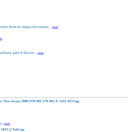
bitats from an impacted estuary. ,
more
re
sschans, près d'Anvers. ,
more
ific: New Jersey. ISBN 978-981-270-992-9. 3241-4274 pp.
re,
more
.
1043 (2 Vols) pp.