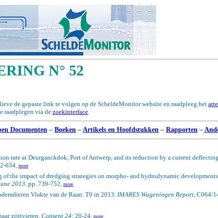
RING N° 52
elieve de gepaste link te volgen op de ScheldeMonitor website en raadpleeg het
att
te raadplegen via de
zoekinterface
.
en Documenten
–
Boeken
–
Artikels en Hoofdstukken
–
Rapporten
–
And
tion rate at Deurganckdok, Port of Antwerp, and its reduction by a current deflectin
22-634
,
more
 of the impact of dredging strategies on morpho- and hydrodynamic developments 
June 2013.
pp. 739-752
,
more
odemdieren Vlakte van de Raan.
T0 in 2013.
IMARES Wageningen Report
, C064/1
aar zijrivieren.
Consent 24
: 20-24
,
more