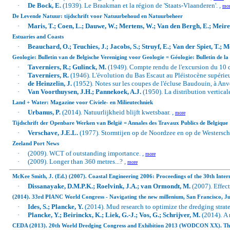
·
De Bock, E.
(1939). Le Braakman et la région de 'Staats-Vlaanderen'. ,
mor
De Levende Natuur: tijdschrift voor Natuurbehoud en Natuurbeheer
·
Maris, T.; Coen, L.; Dauwe, W.; Mertens, W.; Van den Bergh, E.; Meire,
Estuaries and Coasts
·
Beauchard, O.; Teuchies, J.; Jacobs, S.; Struyf, E.; Van der Spiet, T.; Me
Geologie: Bulletin van de Belgische Vereniging voor Geologie = Géologie: Bulletin de la
·
Taverniers, R.; Gulinck, M.
(1949). Compte rendu de l'excursion du 10 d
·
Taverniers, R.
(1946). L'évolution du Bas Escaut au Pléistocène supérieu
·
de Heinzelin, J.
(1952). Notes sur les coupes de l'écluse Baudouin, à Anve
·
Van Voorthuysen, J.H.; Pannekoek, A.J.
(1950).
La distribution vertical
Land + Water: Magazine voor Civiele- en Milieutechniek
·
Urbanus, P.
(2014). Natuurlijkheid blijft kwetsbaar. ,
more
Tijdschrift der Openbare Werken van België = Annales des Travaux Publics de Belgique
·
Verschave, J.E.L.
(1977). Stormtijen op de Noordzee en op de Westersche
Zeeland Port News
·
(2009). WCT of outstanding importance. ,
more
·
(2009). Longer than 360 metres...? ,
more
McKee Smith, J. (Ed.) (2007). Coastal Engineering 2006: Proceedings of the 30th Inte
·
Dissanayake, D.M.P.K.; Roelvink, J.A.; van Ormondt, M.
(2007).
Effec
(2014). 33rd PIANC World Congress - Navigating the new millenium, San Francisco, Ju
·
Ides, S.; Plancke, Y.
(2014). Mud research to optimize the dredging strat
·
Plancke, Y.; Beirinckx, K.; Liek, G.-J.; Vos, G.; Schrijver, M.
(2014).
A 
CEDA (2013). 20th World Dredging Congress and Exhibition 2013 (WODCON XX). The A