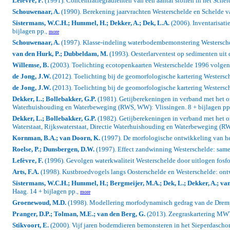
Lefèvre, F.
(1991). Concentratiegradiënten van een aantal stoffen in het Sche
Schouwenaar, A.
(1990). Berekening jaarvrachten Westerschelde en Schelde v
Sistermans, W.C.H.; Hummel, H.; Dekker, A.; Dek, L.A.
(2006). Inventarisati
bijlagen pp.
,
more
Schouwenaar, A.
(1997). Klasse-indeling waterbodembemonstering Westersch
van den Hurk, P.; Dubbeldam, M.
(1993). Oesterlarventest op sedimenten uit 
Willemse, B.
(2003). Toelichting ecotopenkaarten Westerschelde 1996 volgens
de Jong, J.W.
(2012). Toelichting bij de geomorfologische kartering Westersc
de Jong, J.W.
(2013). Toelichting bij de geomorfologische kartering Westersche
Dekker, L.; Bollebakker, G.P.
(1981). Getijberekeningen in verband met het on
Waterhuishouding en Waterbeweging (RWS, WW): Vlissingen. 8 + bijlagen pp
Dekker, L.; Bollebakker, G.P.
(1982). Getijberekeningen in verband met het o
Waterstaat, Rijkswaterstaat, Directie Waterhuishouding en Waterbeweging (RW
Kornman, B.A.; van Doorn, K.
(1997). De morfologische ontwikkeling van he
Roelse, P.; Dunsbergen, D.W.
(1997). Effect zandwinning Westerschelde: same
Lefèvre, F.
(1996). Gevolgen waterkwaliteit Westerschelde door uitlogen fos
Arts, F.A.
(1998). Kustbroedvogels langs Oosterschelde en Westerschelde: ont
Sistermans, W.C.H.; Hummel, H.; Bergmeijer, M.A.; Dek, L.; Dekker, A.; va
Haag. 14 + bijlagen pp.
,
more
Groenewoud, M.D.
(1998). Modellering morfodynamisch gedrag van de Drempel
Pranger, D.P.; Tolman, M.E.; van den Berg, G.
(2013). Zeegraskartering MWT
Stikvoort, E.
(2000). Vijf jaren bodemdieren bemonsteren in het Sieperdascho