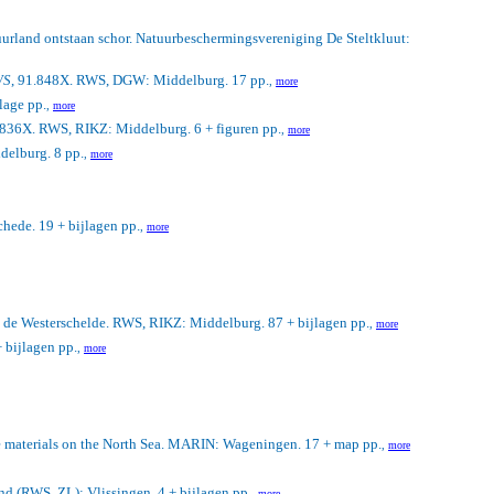
tuurland ontstaan schor. Natuurbeschermingsvereniging De Steltkluut:
WS
, 91.848X. RWS, DGW: Middelburg. 17 pp.
,
more
lage pp.
,
more
.836X. RWS, RIKZ: Middelburg. 6 + figuren pp.
,
more
elburg. 8 pp.
,
more
chede. 19 + bijlagen pp.
,
more
in de Westerschelde. RWS, RIKZ: Middelburg. 87 + bijlagen pp.
,
more
 bijlagen pp.
,
more
e materials on the North Sea.
MARIN: Wageningen. 17 + map pp.
,
more
and (RWS, ZL): Vlissingen. 4 + bijlagen pp.
,
more