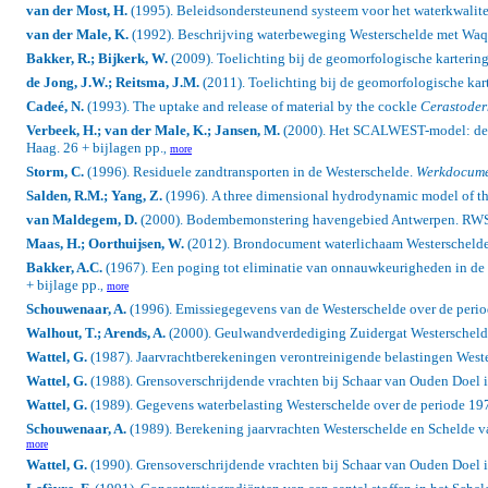
van der Most, H.
(1995). Beleidsondersteunend systeem voor het waterkwalitei
van der Male, K.
(1992). Beschrijving waterbeweging Westerschelde met Waq
Bakker, R.; Bijkerk, W.
(2009). Toelichting bij de geomorfologische kartering
de Jong, J.W.; Reitsma, J.M.
(2011). Toelichting bij de geomorfologische kart
Cadeé, N.
(1993). The uptake and release of material by the cockle
Cerastoder
Verbeek, H.; van der Male, K.; Jansen, M.
(2000). Het SCALWEST-model: de be
Haag. 26 + bijlagen pp.
,
more
Storm, C.
(1996). Residuele zandtransporten in de Westerschelde.
Werkdocume
Salden, R.M.; Yang, Z.
(1996).
A three dimensional hydrodynamic model of the 
van Maldegem, D.
(2000). Bodembemonstering havengebied Antwerpen. RWS,
Maas, H.; Oorthuijsen, W.
(2012). Brondocument waterlichaam Westerschelde. D
Bakker, A.C.
(1967). Een poging tot eliminatie van onnauwkeurigheden in de 
+ bijlage pp.
,
more
Schouwenaar, A.
(1996). Emissiegegevens van de Westerschelde over de peri
Walhout, T.; Arends, A.
(2000). Geulwandverdediging Zuidergat Westerschel
Wattel, G.
(1987). Jaarvrachtberekeningen verontreinigende belastingen West
Wattel, G.
(1988). Grensoverschrijdende vrachten bij Schaar van Ouden Doel 
Wattel, G.
(1989). Gegevens waterbelasting Westerschelde over de periode 19
Schouwenaar, A.
(1989). Berekening jaarvrachten Westerschelde en Schelde v
more
Wattel, G.
(1990). Grensoverschrijdende vrachten bij Schaar van Ouden Doel 