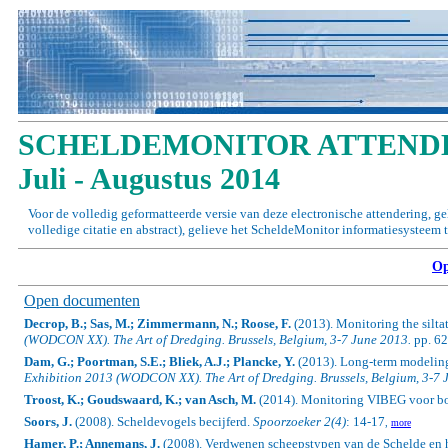
SCHELDEMONITOR ATTENDE
Juli - Augustus 2014
Voor de volledig geformatteerde versie van deze electronische attendering, g
volledige citatie en abstract), gelieve het ScheldeMonitor informatiesysteem 
Op
Open documenten
Decrop, B.; Sas, M.; Zimmermann, N.; Roose, F.
(2013).
Monitoring the silta
(WODCON XX). The Art of Dredging. Brussels, Belgium, 3-7 June 2013.
pp. 6
Dam, G.; Poortman, S.E.; Bliek, A.J.; Plancke, Y.
(2013). Long-term modeling
Exhibition 2013 (WODCON XX). The Art of Dredging.
Brussels, Belgium, 3-7 
Troost, K.; Goudswaard, K.; van Asch, M.
(2014). Monitoring VIBEG voor b
Soors, J.
(2008). Scheldevogels becijferd.
Spoorzoeker 2(4)
: 14-17
,
more
Hamer, P.; Annemans, J.
(2008). Verdwenen scheepstypen van de Schelde en h