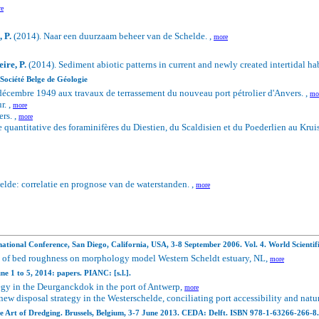
e
 P.
(2014). Naar een duurzaam beheer van de Schelde. ,
more
ire, P.
(2014).
Sediment abiotic patterns in current and newly created intertidal ha
 Société Belge de Géologie
écembre 1949 aux travaux de terrassement du nouveau port pétrolier d'Anvers. ,
mo
r. ,
more
rs. ,
more
e quantitative des foraminifères du Diestien, du Scaldisien et du Poederlien au Krui
lde: correlatie en prognose van de waterstanden. ,
more
rnational Conference, San Diego, California, USA, 3-8 September 2006.
Vol. 4. World Scient
t of bed roughness on morphology model Western Scheldt estuary, NL,
more
ne 1 to 5, 2014: papers.
PIANC: [s.l.].
egy in the Deurganckdok in the port of Antwerp,
more
new disposal strategy in the Westerschelde, conciliating port accessibility and natu
rt of Dredging. Brussels, Belgium, 3-7 June 2013. CEDA: Delft. ISBN 978-1-63266-266-8