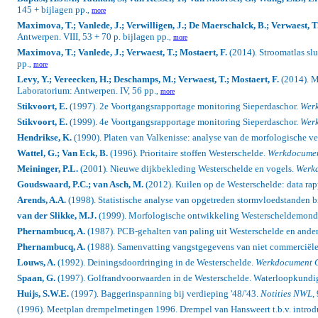
145 + bijlagen pp.
,
more
Maximova, T.; Vanlede, J.; Verwilligen, J.; De Maerschalck, B.; Verwaest, T.
Antwerpen. VIII, 53 + 70 p. bijlagen pp.
,
more
Maximova, T.; Vanlede, J.; Verwaest, T.; Mostaert, F.
(2014). Stroomatlas sl
pp.
,
more
Levy, Y.; Vereecken, H.; Deschamps, M.; Verwaest, T.; Mostaert, F.
(2014). M
Laboratorium: Antwerpen. IV, 56 pp.
,
more
Stikvoort, E.
(1997). 2e Voortgangsrapportage monitoring Sieperdaschor.
Wer
Stikvoort, E.
(1999). 4e Voortgangsrapportage monitoring Sieperdaschor.
Wer
Hendrikse, K.
(1990). Platen van Valkenisse: analyse van de morfologische v
Wattel, G.; Van Eck, B.
(1996). Prioritaire stoffen Westerschelde.
Werkdocume
Meininger, P.L.
(2001). Nieuwe dijkbekleding Westerschelde en vogels.
Werk
Goudswaard, P.C.; van Asch, M.
(2012). Kuilen op de Westerschelde: data ra
Arends, A.A.
(1998).
Statistische analyse van opgetreden stormvloedstanden b
van der Slikke, M.J.
(1999). Morfologische ontwikkeling Westerscheldemonding
Phernambucq, A.
(1987). PCB-gehalten van paling uit Westerschelde en ande
Phernambucq, A.
(1988). Samenvatting vangstgegevens van niet commerciële 
Louws, A.
(1992). Deiningsdoordringing in de Westerschelde.
Werkdocument
Spaan, G.
(1997). Golfrandvoorwaarden in de Westerschelde. Waterloopkundig 
Huijs, S.W.E.
(1997). Baggerinspanning bij verdieping '48/'43.
Notities NWL
,
(1996). Meetplan drempelmetingen 1996. Drempel van Hansweert t.b.v. introdu