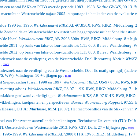
lde-estuarium in 1985 en 1988, vergeleken met interpolatiewaarden.
Notitie GWWS
an een aantal PAK's en PCB's over de periode 1983 - 1988.
Notitie GWWS
, 90.1315
e macrofauna Westerschelde najaar 2005: rapportage in het kader van de evaluatie
elde 1990 t/m 1995.
Werkdocument RIKZ
, AB-97.856X. RWS, RIKZ: Middelburg. 2
de Zeeschelde en Westerschelde: toxiciteit van baggerspecie uit het Schelde estua
 'de Haan'.
Werkdocument RIKZ
, AB-2003.800x. RWS, RIKZ: Middelburg. 8 + bijl
helde 2011: op basis van false colour-luchtfoto's 1:15.000. Bureau Waardenburg: W
lde 2012: op basis van false colour-luchtfoto's 1:15.000. Bureau Waardenburg: [s.l
derzoek naar de verdieping van de Westerschelde. Deel II: stormtij.
Notitie WWKZ
.
,
more
nderzoek naar de verdieping van de Westerschelde. Deel Ib: matig springtij (nader
S, WW): Vlissingen. 10 + bijlagen pp.
,
more
t Sieperdaschor tussen 1990 en 1997.
Werkdocument RIKZ
, OS-97.880x. RWS, RIK
nvatting advies.
Werkdocument RIKZ
, OS-97.119X. RWS, RIKZ: Middelburg. 7 + b
forslakken geulwandverdedigingen.
Werkdocument RIKZ
, AB-97.814X. RWS, RIKZ: 
wikkelingen, knelpunten en perspectieven.
Bureau Waardenburg Rapport
, 97.55.
n Hoessel, O.J.A.; Markusse, M.M.
(2007). Het macrobenthos van de Slikken van Wa
 van Hansweert: aanvullende berekeningen. Technische Universiteit (TU): Delft. 
L Oosterschelde en Westerschelde 2013. RWS, CIV: Delft. 27 + bijlagen pp.
,
more
r: 1995-1999.
Werkdocument RIKZ
, AB/2000.811X. RWS, RIKZ: Middelburg. 17 + b