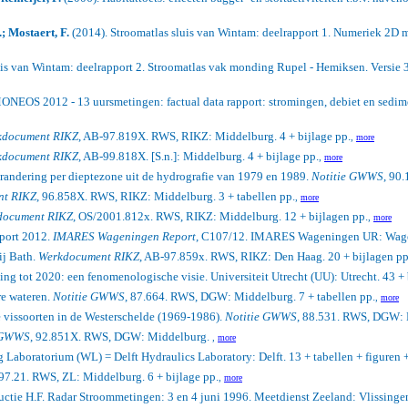
; Mostaert, F.
(2014). Stroomatlas sluis van Wintam: deelrapport 1. Numeriek 2D m
uis van Wintam: deelrapport 2. Stroomatlas vak monding Rupel - Hemiksen. Versie 
ONEOS 2012 - 13 uursmetingen: factual data rapport: stromingen, debiet en sedime
kdocument RIKZ
, AB-97.819X. RWS, RIKZ: Middelburg. 4 + bijlage pp.
,
more
kdocument RIKZ
, AB-99.818X. [S.n.]: Middelburg. 4 + bijlage pp.
,
more
erandering per dieptezone uit de hydrografie van 1979 en 1989.
Notitie GWWS
, 90
nt RIKZ
, 96.858X. RWS, RIKZ: Middelburg. 3 + tabellen pp.
,
more
document RIKZ
, OS/2001.812x. RWS, RIKZ: Middelburg. 12 + bijlagen pp.
,
more
pport 2012.
IMARES Wageningen Report
, C107/12. IMARES Wageningen UR: Wage
ij Bath.
Werkdocument RIKZ
, AB-97.859x. RWS, RIKZ: Den Haag. 20 + bijlagen pp
 tot 2020: een fenomenologische visie. Universiteit Utrecht (UU): Utrecht. 43 + 
re wateren.
Notitie GWWS
, 87.664. RWS, DGW: Middelburg. 7 + tabellen pp.
,
more
vissoorten in de Westerschelde (1969-1986).
Notitie GWWS
, 88.531. RWS, DGW: 
 GWWS
, 92.851X. RWS, DGW: Middelburg.
,
more
Laboratorium (WL) = Delft Hydraulics Laboratory: Delft. 13 + tabellen + figuren 
 97.21. RWS, ZL: Middelburg. 6 + bijlage pp.
,
more
ctie H.F. Radar Stroommetingen: 3 en 4 juni 1996. Meetdienst Zeeland: Vlissingen.