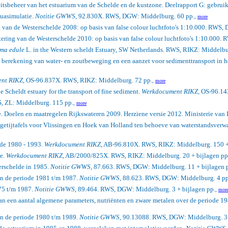
tsbeheer van het estuarium van de Schelde en de kustzone. Deelrapport G: gebruik
uasimulatie.
Notitie GWWS
, 92.830X. RWS, DGW: Middelburg. 60 pp.
,
more
 van de Westerschelde 2008: op basis van false colour luchtfoto's 1:10.000. RWS, D
ering van de Westerschelde 2010: op basis van false colour luchtfoto's 1:10.000.
R
ma edule
L. in the Western scheldt Estuary, SW Netherlands.
RWS, RIKZ: Middelbur
rekening van water- en zoutbeweging en een aanzet voor sedimenttransport in h
nt RIKZ
, OS-96.837X. RWS, RIKZ: Middelburg. 72 pp.
,
more
Scheldt estuary for the transport of fine sediment.
Werkdocument RIKZ
, OS-96.14
 ZL: Middelburg. 115 pp.
,
more
oelen en maatregelen Rijkswateren 2009. Herziene versie 2012. Ministerie van Infr
getijtafels voor Vlissingen en Hoek van Holland ten behoeve van waterstandsverwa
ode 1980 - 1993.
Werkdocument RIKZ
, AB-96.810X. RWS, RIKZ: Middelburg. 150 +
de.
Werkdocument RIKZ
, AB/2000/825X. RWS, RIKZ: Middelburg. 20 + bijlagen pp
erschelde in 1985.
Notitie GWWS
, 87.663. RWS, DGW: Middelburg. 11 + bijlagen 
in de periode 1981 t/m 1987.
Notitie GWWS
, 88.623. RWS, DGW: Middelburg. 4 pp
75 t/m 1987.
Notitie GWWS
, 89.464. RWS, DGW: Middelburg. 3 + bijlagen pp.
,
mor
an een aantal algemene parameters, nutriënten en zware metalen over de periode 
in de periode 1980 t/m 1989.
Notitie GWWS
, 90.13088. RWS, DGW: Middelburg. 3