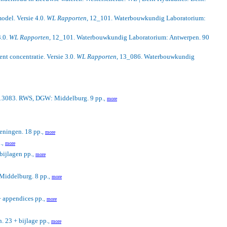
odel. Versie 4.0.
WL Rapporten
, 12_101. Waterbouwkundig Laboratorium:
3.0.
WL Rapporten
, 12_101. Waterbouwkundig Laboratorium: Antwerpen. 90
nt concentratie. Versie 3.0.
WL Rapporten
, 13_086. Waterbouwkundig
.13083. RWS, DGW: Middelburg. 9 pp.
,
more
ningen. 18 pp.
,
more
.
,
more
bijlagen pp.
,
more
Middelburg. 8 pp.
,
more
+ appendices pp.
,
more
 23 + bijlage pp.
,
more