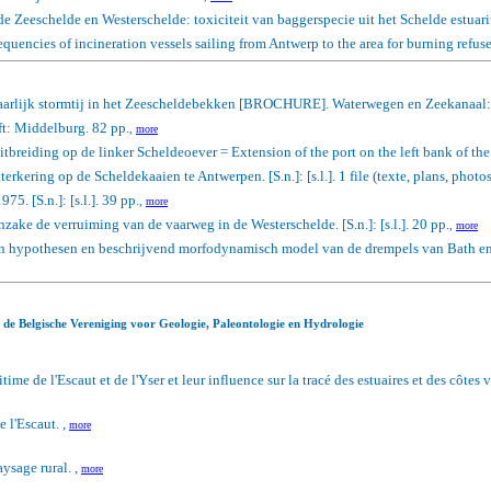
de Zeeschelde en Westerschelde: toxiciteit van baggerspecie uit het Schelde estua
quencies of incineration vessels sailing from Antwerp to the area for burning refus
evaarlijk stormtij in het Zeescheldebekken [BROCHURE]. Waterwegen en Zeekanaal:
ft: Middelburg. 82 pp.
,
more
itbreiding op de linker Scheldeoever = Extension of the port on the left bank of the
erkering op de Scheldekaaien te Antwerpen. [S.n.]: [s.l.]. 1 file (texte, plans, photos
. [S.n.]: [s.l.]. 39 pp.
,
more
ake de verruiming van de vaarweg in de Westerschelde. [S.n.]: [s.l.]. 20 pp.
,
more
van hypothesen en beschrijvend morfodynamisch model van de drempels van Bath e
an de Belgische Vereniging voor Geologie, Paleontologie en Hydrologie
e de l'Escaut et de l'Yser et leur influence sur la tracé des estuaires et des côtes v
e l'Escaut. ,
more
ysage rural. ,
more