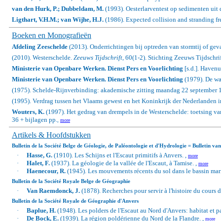
van den Hurk, P.; Dubbeldam, M.
(1993). Oesterlarventest op sedimenten uit 
Ligthart, V.H.M.; van Wijhe, H.J.
(1986).
Expected collision and stranding fre
Boeken en Monografieën
Afdeling Zeeschelde
(2013). Onderrichtingen bij optreden van stormtij of g
(2010). Westerschelde.
Zeeuws Tijdschrift
, 60(1-2). Stichting Zeeuws Tijdschri
Ministerie van Openbare Werken. Dienst Pers en Voorlichting
[s.d.]. Havenu
Ministerie van Openbare Werken. Dienst Pers en Voorlichting
(1979). De wat
(1975). Schelde-Rijnverbinding: akademische zitting maandag 22 september 1975
(1995). Verdrag tussen het Vlaams gewest en het Koninkrijk der Nederlanden inz
Wouters, K.
(1997). Het gedrag van drempels in de Westerschelde: toetsing 
36 + bijlagen pp.
,
more
Artikels & Hoofdstukken
Bulletin de la Société Belge de Géologie, de Paléontologie et d'Hydrologie = Bulletin v
·
Hasse, G.
(1910). Les Schijns et l'Escaut primitifs à Anvers. ,
more
·
Halet, F.
(1937). La géologie de la vallée de l'Escaut, à Tamise. ,
more
·
Haenecour, R.
(1945). Les mouvements récents du sol dans le bassin maritim
Bulletin de la Société Royale Belge de Géographie
·
Van Raemdonck, J.
(1878). Recherches pour servir à l'histoire du cours d
Bulletin de la Société Royale de Géographie d'Anvers
·
Baplue, H.
(1948). Les polders de l'Escaut au Nord d'Anvers: habitat et pa
·
De Bock, E.
(1939). La région poldérienne du Nord de la Flandre. ,
more