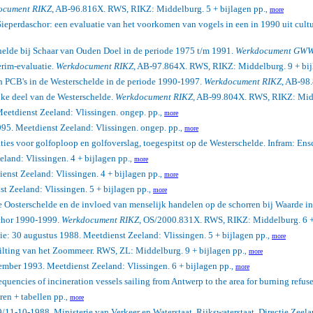
ocument RIKZ
, AB-96.816X. RWS, RIKZ: Middelburg. 5 + bijlagen pp.
,
more
Sieperdaschor: een evaluatie van het voorkomen van vogels in een in 1990 uit cul
helde bij Schaar van Ouden Doel in de periode 1975 t/m 1991.
Werkdocument GW
erim-evaluatie.
Werkdocument RIKZ
, AB-97.864X. RWS, RIKZ: Middelburg. 9 + bij
n PCB's in de Westerschelde in de periode 1990-1997.
Werkdocument RIKZ
, AB-98
jke deel van de Westerschelde.
Werkdocument RIKZ
, AB-99.804X. RWS, RIKZ: Midd
etdienst Zeeland: Vlissingen. ongep. pp.
,
more
5. Meetdienst Zeeland: Vlissingen. ongep. pp.
,
more
ies voor golfoploop en golfoverslag, toegespitst op de Westerschelde. Infram: Ens
land: Vlissingen. 4 + bijlagen pp.
,
more
enst Zeeland: Vlissingen. 4 + bijlagen pp.
,
more
 Zeeland: Vlissingen. 5 + bijlagen pp.
,
more
 de Oosterschelde en de invloed van menselijk handelen op de schorren bij Waarde 
chor 1990-1999.
Werkdocument RIKZ
, OS/2000.831X. RWS, RIKZ: Middelburg. 6 +
ie: 30 augustus 1988. Meetdienst Zeeland: Vlissingen. 5 + bijlagen pp.
,
more
zilting van het Zoommeer. RWS, ZL: Middelburg. 9 + bijlagen pp.
,
more
ber 1993. Meetdienst Zeeland: Vlissingen. 6 + bijlagen pp.
,
more
quencies of incineration vessels sailing from Antwerp to the area for burning refus
ren + tabellen pp.
,
more
9/11-10-1988. Ministerie van Verkeer en Waterstaat, Rijkswaterstaat, Directie Zeel