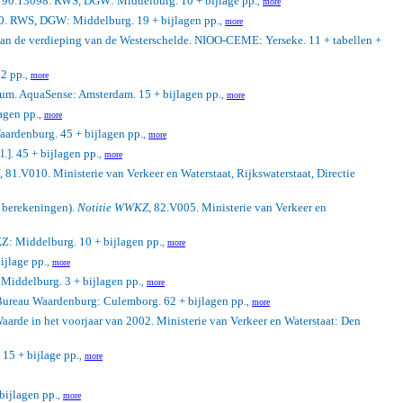
, 90.13098. RWS, DGW: Middelburg. 10 + bijlage pp.
,
more
0. RWS, DGW: Middelburg. 19 + bijlagen pp.
,
more
 van de verdieping van de Westerschelde. NIOO-CEME: Yerseke. 11 + tabellen +
2 pp.
,
more
rium. AquaSense: Amsterdam. 15 + bijlagen pp.
,
more
agen pp.
,
more
aardenburg. 45 + bijlagen pp.
,
more
.]. 45 + bijlagen pp.
,
more
, 81.V010. Ministerie van Verkeer en Waterstaat, Rijkswaterstaat, Directie
e berekeningen).
Notitie WWKZ
, 82.V005. Ministerie van Verkeer en
Z: Middelburg. 10 + bijlagen pp.
,
more
ijlage pp.
,
more
Middelburg. 3 + bijlagen pp.
,
more
 Bureau Waardenburg: Culemborg. 62 + bijlagen pp.
,
more
arde in het voorjaar van 2002. Ministerie van Verkeer en Waterstaat: Den
15 + bijlage pp.
,
more
ijlagen pp.
,
more