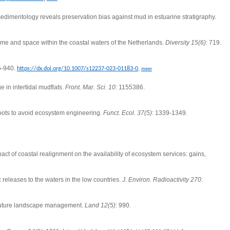
edimentology reveals preservation bias against mud in estuarine stratigraphy.
me and space within the coastal waters of the Netherlands.
Diversity 15(6)
: 719.
5-940.
,
https://dx.doi.org/10.1007/s12237-023-01183-0
meer
in intertidal mudflats.
Front. Mar. Sci. 10
: 1155386.
hoots to avoid ecosystem engineering.
Funct. Ecol. 37(5)
: 1339-1349.
act of coastal realignment on the availability of ecosystem services: gains,
releases to the waters in the low countries.
J. Environ. Radioactivity 270
:
 future landscape management.
Land 12(5)
: 990.