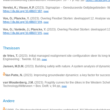
https://dx.doi.org/
Verelst, K.; Visser, K.P.
(2023). Sigmaplan – Gereduceerde Getijdegebieden- Wal
,
https://dx.doi.org/10.48607/187
meer
Vos, G.; Plancke, Y.
(2023). Overleg Flexibel Storten: deelrapport 12. Analyse v
,
https://dx.doi.org/10.48607/194
meer
Vos, G.; Vanlede, J.; Plancke, Y.
(2023). Overleg Flexibel Storten: deelrapport 1
,
https://dx.doi.org/10.48607/195
meer
Thesissen
de Vries, T.
(2023).
Initial managed realignment site configuration steer its lon
Engineering : Twente. 62 pp,
meer
Jansen, M.D.M.
(2023). Building safety with nature. A system analysis of dynam
Van Putte, N.
(2023).
Improving groundwater dynamics: a key factor for successf
van Woudenberg, J.M.
(2023). Fragility curves for the dikes in the Western Schel
Technology/Witteveen + Bos: Delft. v, 94 pp,
meer
Andere
(1998). De Westerscheldetunnel: bijzonder verbindend. NV Westerscheldetunn