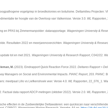
Hoogpathogene vogelgriep in broedkolonies en botulisme. Deltamilieu Projecten: V
dimentatie ter hoogte van de Overloop van Valkenisse. Versie 3.0.
WL Rapporten
,
ing en PFAS bij Zimmermanpolder: datarapportage.
Wageningen University & Rese
elde. Resultaten 2022 en meerjarenoverzichten.
Wageningen University & Resear
 update tot en met 2021.
Wageningen University & Research Rapport
, C042/22. W
eleman, M.
(2023).
Eindrapport Quick Reaction Force 2022.
Deltares Rapport = Del
rway Managers on Social and Environmental Impacts.
PIANC Report
, 203. PIANC: 
ers: meetpaal Lillo vs Liefkenshoek veer. Versie 4.0.
WL Rapporten
, 22_076_1. Wa
2. Factual data rapport ADCP-metingen (oktober 2022). Versie 2.0.
WL Rapporten
,
ische effecten in de Zuidwestelijke Deltawateren: een quickscan naar verschillende
ort
, C089/22. Wageningen Marine Research: Yerseke. 64 pp.
https://dx.doi.org/10