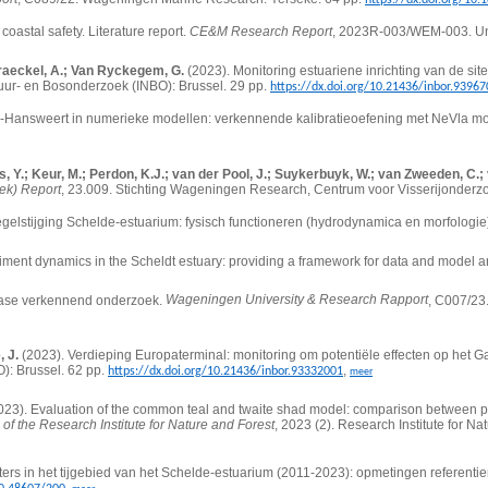
coastal safety. Literature report.
CE&M Research Report
, 2023R-003/WEM-003. Univ
Braeckel, A.; Van Ryckegem, G.
(2023). Monitoring estuariene inrichting van de site 
atuur- en Bosonderzoek (INBO): Brussel. 29 pp.
https://dx.doi.org/10.21436/inbor.9396
n-Hansweert in numerieke modellen: verkennende kalibratieoefening met NeVla mod
s, Y.; Keur, M.; Perdon, K.J.; van der Pool, J.; Suykerbuyk, W.; van Zweeden, C.; 
ek) Report
, 23.009. Stichting Wageningen Research, Centrum voor Visserijonderz
elstijging Schelde-estuarium: fysisch functioneren (hydrodynamica en morfologie). 
diment dynamics in the Scheldt estuary: providing a framework for data and model
fase verkennend onderzoek.
Wageningen University & Research Rapport
, C007/23
 J.
(2023). Verdieping Europaterminal: monitoring om potentiële effecten op het G
O): Brussel. 62 pp.
,
https://dx.doi.org/10.21436/inbor.93332001
meer
023).
Evaluation of the common teal and twaite shad model: comparison between pre
of the Research Institute for Nature and Forest
, 2023 (2). Research Institute for N
ers in het tijgebied van het Schelde-estuarium (2011-2023): opmetingen referentie
,