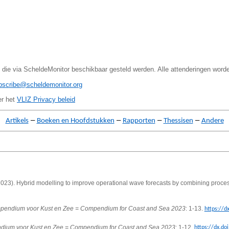
 die via ScheldeMonitor beschikbaar gesteld werden. Alle attenderingen word
ubscribe@scheldemonitor.org
er het
VLIZ Privacy beleid
–
–
–
–
Artikels
Boeken en Hoofdstukken
Rapporten
Thessisen
Andere
023).
Hybrid modelling to improve operational wave forecasts by combining proc
endium voor Kust en Zee = Compendium for Coast and Sea 2023
: 1-13.
https://d
ium voor Kust en Zee = Compendium for Coast and Sea 2023
: 1-12.
https://dx.do