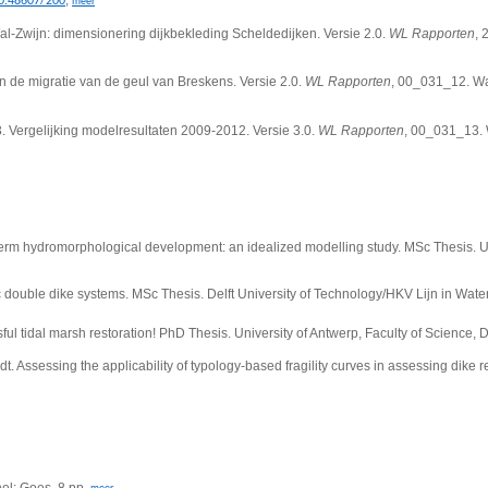
10.48607/200
meer
-Zwijn: dimensionering dijkbekleding Scheldedijken. Versie 2.0.
WL Rapporten
, 
an de migratie van de geul van Breskens. Versie 2.0.
WL Rapporten
, 00_031_12. Wa
3. Vergelijking modelresultaten 2009-2012. Versie 3.0.
WL Rapporten
, 00_031_13. 
g-term hydromorphological development: an idealized modelling study. MSc Thesis. 
ic double dike systems.
MSc Thesis. Delft University of Technology/HKV Lijn in Water: 
ul tidal marsh restoration! PhD Thesis. University of Antwerp, Faculty of Science,
dt. Assessing the applicability of typology-based fragility curves in assessing dike r
el: Goes. 8 pp,