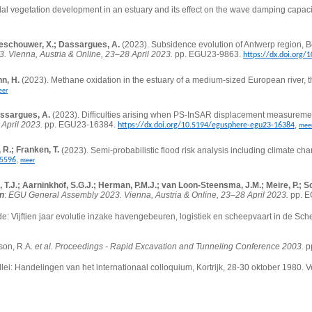
dal vegetation development in an estuary and its effect on the wave damping capaci
leeschouwer, X.; Dassargues, A.
(2023).
Subsidence evolution of Antwerp region, B
 Vienna, Austria & Online, 23–28 April 2023.
pp. EGU23-9863.
https://dx.doi.org
n, H.
(2023).
Methane oxidation in the estuary of a medium-sized European river, 
eer
assargues, A.
(2023). Difficulties arising when PS-InSAR displacement measureme
April 2023.
pp. EGU23-16384.
,
https://dx.doi.org/10.5194/egusphere-egu23-16384
mee
 R.; Franken, T.
(2023).
Semi-probabilistic flood risk analysis including climate ch
,
15596
meer
T.J.; Aarninkhof, S.G.J.; Herman, P.M.J.; van Loon-Steensma, J.M.; Meire, P.; 
in
:
EGU General Assembly 2023. Vienna, Austria & Online, 23–28 April 2023.
pp. E
de: Vijftien jaar evolutie inzake havengebeuren, logistiek en scheepvaart in de
son, R.A.
et al.
Proceedings - Rapid Excavation and Tunneling Conference 2003.
p
ei: Handelingen van het internationaal colloquium, Kortrijk, 28-30 oktober 1980.