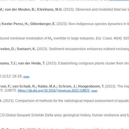
.M.; van der Meulen, B.; Kleinhans, M.G.
(2023).
Observed and modelled tidal bar s
 Keeler Perez, H.; Gittenberger, E.
(2023).
Non-indigenous species dynamics in ti
nduced nonlinear modulation of M
overtide in large estuaries.
Est. Coast. 46(4)
: 92
4
evelen, D.; Soetaert, K.
(2023).
Sediment resuspension enhances nutrient exchange 
ouma, T.J.; van der Heide, T.
(2023).
Establishing cordgrass plants cluster their s
 11/12
: 28-29,
meer
Groot, F.; van Schaik, R.; Habte, M.A.; Schram, J.; Hoogenboom, T.
(2023).
The imp
45
: 118675.
,
https://dx.doi.org/10.1016/j.jenvman.2023.118675
meer
A.
(2023). Comparison of methods for the radiological impact assessment of aquatic 
CO Global Geopark Schelde Delta area: geological history, human resilience and