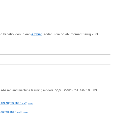
en bijgehouden in een
Archief
, zodat u die op elk moment terug kunt
ess-based and machine learning models.
Appl. Ocean Res. 136
: 103583.
,
x.doi.org/10.48470/59
meer
,
i.org/10.48470/60
meer