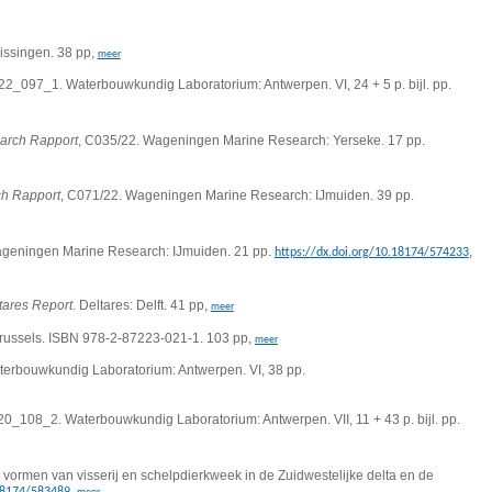
lissingen. 38 pp,
meer
 22_097_1. Waterbouwkundig Laboratorium: Antwerpen. VI, 24 + 5 p. bijl. pp.
arch Rapport
, C035/22. Wageningen Marine Research: Yerseke. 17 pp.
ch Rapport
, C071/22. Wageningen Marine Research: IJmuiden. 39 pp.
ageningen Marine Research: IJmuiden. 21 pp.
,
https://dx.doi.org/10.18174/574233
tares Report
. Deltares: Delft. 41 pp,
meer
Brussels. ISBN 978-2-87223-021-1. 103 pp,
meer
terbouwkundig Laboratorium: Antwerpen. VI, 38 pp.
 20_108_2. Waterbouwkundig Laboratorium: Antwerpen. VII, 11 + 43 p. bijl. pp.
 vormen van visserij en schelpdierkweek in de Zuidwestelijke delta en de
,
.18174/583489