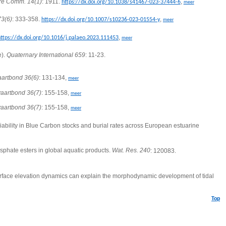
re Comm. 14(1)
: 1911.
,
https://dx.doi.org/10.1038/s41467-023-37444-6
meer
3(6)
: 333-358.
,
https://dx.doi.org/10.1007/s10236-023-01554-y
meer
,
https://dx.doi.org/10.1016/j.palaeo.2023.111453
meer
e).
Quaternary International 659
: 11-23.
aartbond 36(6)
: 131-134,
meer
aartbond 36(7)
: 155-158,
meer
aartbond 36(7)
: 155-158,
meer
riability in Blue Carbon stocks and burial rates across European estuarine
phate esters in global aquatic products.
Wat. Res. 240
: 120083.
rface elevation dynamics can explain the morphodynamic development of tidal
Top