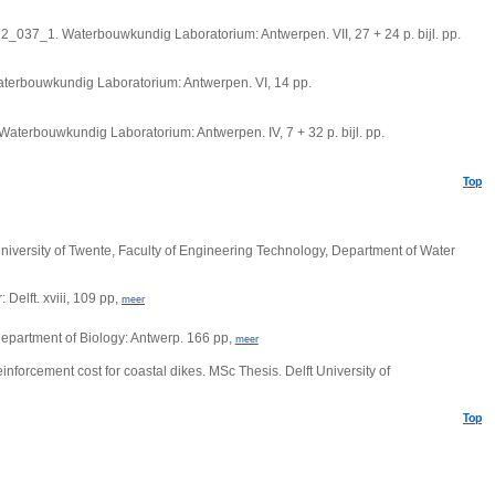
22_037_1. Waterbouwkundig Laboratorium: Antwerpen. VII, 27 + 24 p. bijl. pp.
terbouwkundig Laboratorium: Antwerpen. VI, 14 pp.
Waterbouwkundig Laboratorium: Antwerpen. IV, 7 + 32 p. bijl. pp.
Top
University of Twente, Faculty of Engineering Technology, Department of Water
Delft. xviii, 109 pp,
meer
 Department of Biology: Antwerp. 166 pp,
meer
einforcement cost for coastal dikes. MSc Thesis. Delft University of
Top