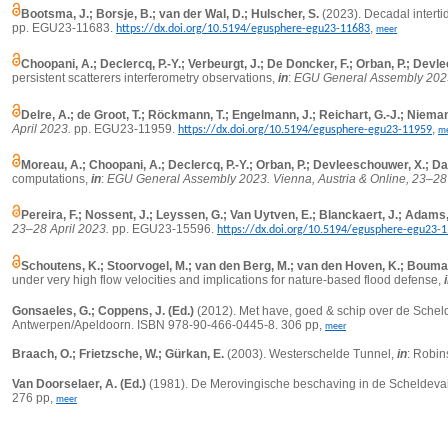
Bootsma, J.; Borsje, B.; van der Wal, D.; Hulscher, S.
(2023).
Decadal interti
pp. EGU23-11683.
,
https://dx.doi.org/10.5194/egusphere-egu23-11683
meer
Choopani, A.; Declercq, P.-Y.; Verbeurgt, J.; De Doncker, F.; Orban, P.; Dev
persistent scatterers interferometry observations,
in
:
EGU General Assembly 2023.
Delre, A.; de Groot, T.; Röckmann, T.; Engelmann, J.; Reichart, G.-J.; Nieman
April 2023.
pp. EGU23-11959.
,
https://dx.doi.org/10.5194/egusphere-egu23-11959
m
Moreau, A.; Choopani, A.; Declercq, P.-Y.; Orban, P.; Devleeschouwer, X.; D
computations,
in
:
EGU General Assembly 2023. Vienna, Austria & Online, 23–28 
Pereira, F.; Nossent, J.; Leyssen, G.; Van Uytven, E.; Blanckaert, J.; Adams,
23–28 April 2023.
pp. EGU23-15596.
https://dx.doi.org/10.5194/egusphere-egu23-
Schoutens, K.; Stoorvogel, M.; van den Berg, M.; van den Hoven, K.; Bouma, 
under very high flow velocities and implications for nature-based flood defense,
Gonsaeles, G.; Coppens, J. (Ed.)
(2012). Met have, goed & schip over de Schel
Antwerpen/Apeldoorn. ISBN 978-90-466-0445-8. 306 pp,
meer
Braach, O.; Frietzsche, W.; Gürkan, E.
(2003). Westerschelde Tunnel,
in
: Robin
Van Doorselaer, A. (Ed.)
(1981). De Merovingische beschaving in de Scheldevall
276 pp,
meer