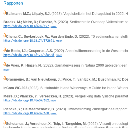
Rapporten
Ballmann, M.Z.; Lilipaly, S.J.
(2023). Vogelsterfte in het Deltagebied in 2022. 
Brackx, M.; Meire, D.; Plancke, Y.
(2023). Sedimentatie Overloop Valkenisse: se
,
https://dx.doi.org/10.48607/197
meer
Cheng, C.; Suykerbuyk, W.; Van den Ende, D.
(2022). T0 sedimentsamenstell
,
https://dx.doi.org/10.18174/572691
meer
de Boois, I.J.; Couperus, A.S.
(2022). Ankerkuilbemonstering in de Westersch
,
https://dx.doi.org/10.18174/580558
meer
de Vries, P.; Hinzen, N.
(2022). Garnalenvisserij in Natura 2000 gebieden: een
meer
Grasmeijer, B.; van Nieuwkoop, J.; Price, T.; van Eck, M.; Buschman, F.; Do
InCom WG 203
(2023). Sustainable Inland Waterways: A Guide for Inland Wate
Meire, D.; Plancke, Y.; Vereecken, H.
(2023). Vergelijking data fysische paramet
,
https://dx.doi.org/10.48607/182
meer
Plancke, Y.; De Maerschalck, B.
(2023). Dwarsstroming Zuidergat: deelrapport 
,
https://dx.doi.org/10.48607/168
meer
Schotanus, J.; Verschuur, X.; Tulp, I.; Tangelder, M.
(2022). Visserij en ecolog
bestaande kennis over ecologische effecten.
Wageningen Marine Research Rep