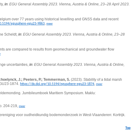
ty,
in
:
EGU General Assembly 2023. Vienna, Austria & Online, 23–28 April 2023.
elgium over 77 years using historical levelling and GNSS data and recent
,
/10.5194/egusphere-egu23-9863
meer
the Scheldt,
in
:
EGU General Assembly 2023. Vienna, Austria & Online, 23–28
nts are compared to results from geomechanical and groundwater flow
r
ange uncertainties,
in
:
EGU General Assembly 2023. Vienna, Austria & Online,
Schoelynck, J.; Peeters, P.; Temmerman, S.
(2023).
Stability of a tidal marsh
GU23-1874.
,
https://dx.doi.org/10.5194/egusphere-egu23-1874
meer
 Scheldemonding. Jumbileumboek Maritiem Symposium. Maklu:
p. 204-219,
meer
 Vereniging voor oudheidkundig bodemonderzoek in West-Vlaanderen: Kortrijk.
Top