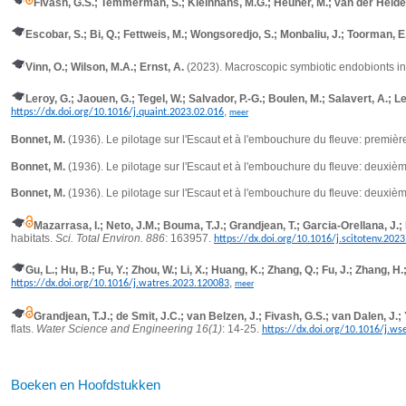
Fivash, G.S.; Temmerman, S.; Kleinhans, M.G.; Heuner, M.; van der Heide,
Escobar, S.; Bi, Q.; Fettweis, M.; Wongsoredjo, S.; Monbaliu, J.; Toorman, E
Vinn, O.; Wilson, M.A.; Ernst, A.
(2023).
Macroscopic symbiotic endobionts i
Leroy, G.; Jaouen, G.; Tegel, W.; Salvador, P.-G.; Boulen, M.; Salavert, A.; Le
,
https://dx.doi.org/10.1016/j.quaint.2023.02.016
meer
Bonnet, M.
(1936). Le pilotage sur l'Escaut et à l'embouchure du fleuve: premièr
Bonnet, M.
(1936). Le pilotage sur l'Escaut et à l'embouchure du fleuve: deuxièm
Bonnet, M.
(1936). Le pilotage sur l'Escaut et à l'embouchure du fleuve: deuxièm
Mazarrasa, I.; Neto, J.M.; Bouma, T.J.; Grandjean, T.; Garcia-Orellana, J.;
habitats.
Sci. Total Environ. 886
: 163957.
https://dx.doi.org/10.1016/j.scitotenv.202
Gu, L.; Hu, B.; Fu, Y.; Zhou, W.; Li, X.; Huang, K.; Zhang, Q.; Fu, J.; Zhang, H.
,
https://dx.doi.org/10.1016/j.watres.2023.120083
meer
Grandjean, T.J.; de Smit, J.C.; van Belzen, J.; Fivash, G.S.; van Dalen, J.;
flats.
Water Science and Engineering 16(1)
: 14-25.
https://dx.doi.org/10.1016/j.ws
Boeken en Hoofdstukken