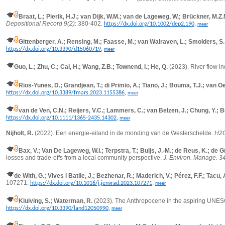
Braat, L.; Pierik, H.J.; van Dijk, W.M.; van de Lageweg, W.; Brückner, M.Z
Depositional Record 9(2)
: 380-402.
,
https://dx.doi.org/10.1002/dep2.190
meer
Gittenberger, A.; Rensing, M.; Faasse, M.; van Walraven, L.; Smolders, S.;
,
https://dx.doi.org/10.3390/d15060719
meer
Guo, L.; Zhu, C.; Cai, H.; Wang, Z.B.; Townend, I.; He, Q.
(2023). River flow i
Rios-Yunes, D.; Grandjean, T.; di Primio, A.; Tiano, J.; Bouma, T.J.; van O
,
https://dx.doi.org/10.3389/fmars.2023.1155386
meer
van de Ven, C.N.; Reijers, V.C.; Lammers, C.; van Belzen, J.; Chung, Y.; B
,
https://dx.doi.org/10.1111/1365-2435.14302
meer
Nijholt, R.
(2022). Een energie-eiland in de monding van de Westerschelde.
H2O
Bax, V.; Van De Lageweg, W.I.; Terpstra, T.; Buijs, J.-M.; de Reus, K.; de 
losses and trade-offs from a local community perspective.
J. Environ. Manage. 3
de With, G.; Vives i Batlle, J.; Bezhenar, R.; Maderich, V.; Pérez, F.F.; Tacu, 
107271.
,
https://dx.doi.org/10.1016/j.jenvrad.2023.107271
meer
Kluiving, S.; Waterman, R.
(2023). The Anthropocene in the aspiring UNES
,
https://dx.doi.org/10.3390/land12050990
meer