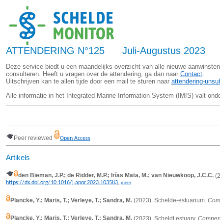
ATTENDERING N°125 Juli-Augustus 2023
Deze service biedt u een maandelijks overzicht van alle nieuwe aanwinsten
consulteren. Heeft u vragen over de attendering, ga dan naar
Contact
.
Uitschrijven kan te allen tijde door een mail te sturen naar
attendering-uns
Alle informatie in het Integrated Marine Information System (IMIS) valt ond
Peer reviewed
Open Access
Artikels
den Bieman, J.P.; de Ridder, M.P.; Irías Mata, M.; van Nieuwkoop, J.C.C.
(2
,
https://dx.doi.org/10.1016/j.apor.2023.103583
meer
Plancke, Y.; Maris, T.; Verleye, T.; Sandra, M.
(2023). Schelde-estuarium.
Comp
Plancke, Y.; Maris, T.; Verleye, T.; Sandra, M.
(2023). Scheldt estuary.
Compend