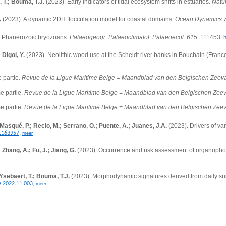
 T.; Bouma, T.J.
(2023).
Early indicators of tidal ecosystem shifts in estuaries.
Natu
.
(2023). A dynamic 2DH flocculation model for coastal domains.
Ocean Dynamics 7
n Phanerozoic bryozoans.
Palaeogeogr. Palaeoclimatol. Palaeoecol. 615
: 111453.
 Digol, Y.
(2023). Neolithic wood use at the Scheldt river banks in Bouchain (Franc
e partie.
Revue de la Ligue Maritime Belge = Maandblad van den Belgischen Zeev
e partie.
Revue de la Ligue Maritime Belge = Maandblad van den Belgischen Zeev
e partie.
Revue de la Ligue Maritime Belge = Maandblad van den Belgischen Zeev
 Masqué, P.; Recio, M.; Serrano, O.; Puente, A.; Juanes, J.A.
(2023). Drivers of va
,
3.163957
meer
; Zhang, A.; Fu, J.; Jiang, G.
(2023). Occurrence and risk assessment of organophos
 Ysebaert, T.; Bouma, T.J.
(2023).
Morphodynamic signatures derived from daily su
,
e.2022.11.003
meer