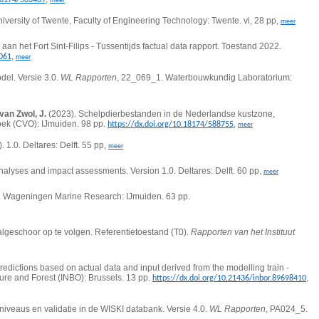
meer
ersity of Twente, Faculty of Engineering Technology: Twente. vi, 28 pp,
meer
aan het Fort Sint-Filips - Tussentijds factual data rapport. Toestand 2022.
,
7061
meer
el. Versie 3.0.
WL Rapporten
, 22_069_1. Waterbouwkundig Laboratorium:
van Zwol, J.
(2023). Schelpdierbestanden in de Nederlandse kustzone,
oek (CVO): IJmuiden. 98 pp.
,
https://dx.doi.org/10.18174/588755
meer
1.0. Deltares: Delft. 55 pp,
meer
 analyses and impact assessments.
Version 1.0. Deltares: Delft. 60 pp,
meer
. Wageningen Marine Research: IJmuiden. 63 pp.
algeschoor op te volgen. Referentietoestand (T0).
Rapporten van het Instituut
dictions based on actual data and input derived from the modelling train -
ature and Forest (INBO): Brussels.
13 pp.
,
https://dx.doi.org/10.21436/inbor.89698410
niveaus en validatie in de WISKI databank. Versie 4.0.
WL Rapporten
, PA024_5.