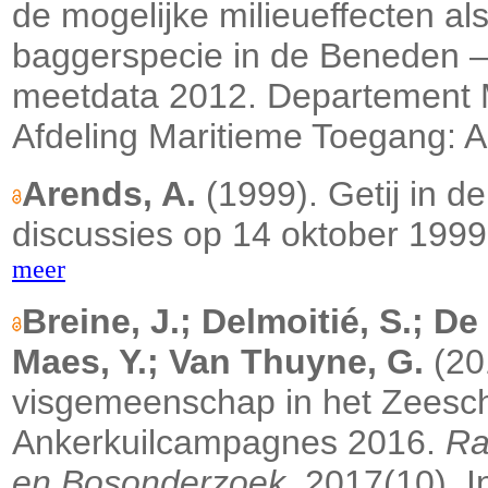
de mogelijke milieueffecten al
baggerspecie in de Beneden – 
meetdata 2012. Departement M
Afdeling Maritieme Toegang: 
Arends, A.
(1999). Getij in d
discussies op 14 oktober 1999.
meer
Breine, J.; Delmoitié, S.; De
Maes, Y.; Van Thuyne, G.
(20
visgemeenschap in het Zeesch
Ankerkuilcampagnes 2016.
Ra
en Bosonderzoek
, 2017(10). I