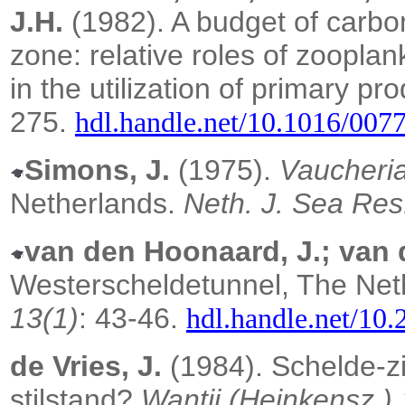
J.H.
(1982). A budget of carbon
zone: relative roles of zoopla
in the utilization of primary pr
275.
hdl.handle.net/10.1016/007
Simons, J.
(1975).
Vaucheri
Netherlands.
Neth. J. Sea Res
van den Hoonaard, J.; van 
Westerscheldetunnel, The Net
13(1)
: 43-46.
hdl.handle.net/1
de Vries, J.
(1984). Schelde-zi
stilstand?
Wantij (Heinkensz.) 