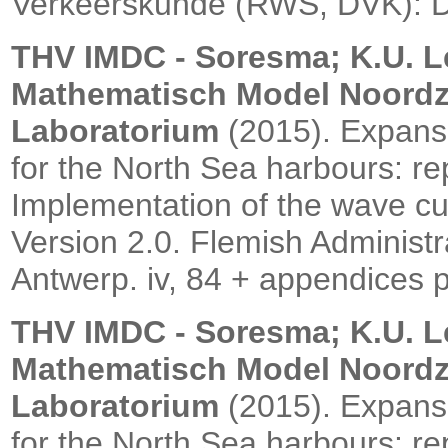
Verkeerskunde (RWS, DVK): Do
THV IMDC - Soresma; K.U. 
Mathematisch Model Noord
Laboratorium
(2015).
Expansi
for the North Sea harbours: rep
Implementation of the wave cu
Version 2.0. Flemish Administr
Antwerp. iv, 84 + appendices 
THV IMDC - Soresma; K.U. 
Mathematisch Model Noord
Laboratorium
(2015).
Expansi
for the North Sea harbours: rep