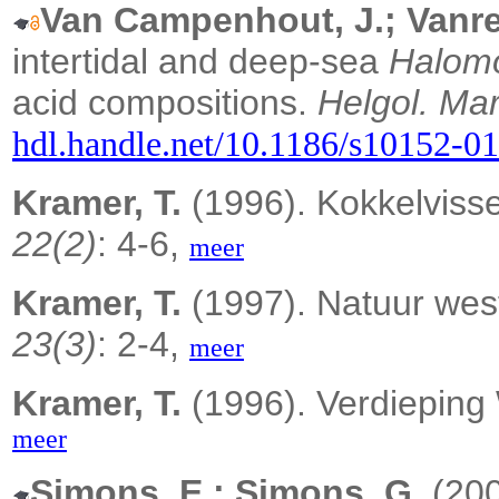
Van Campenhout, J.; Vanre
intertidal and deep-sea
Halom
acid compositions.
Helgol. Mar
hdl.handle.net/10.1186/s10152-0
Kramer, T.
(1996). Kokkelvisse
22(2)
: 4-6,
meer
Kramer, T.
(1997). Natuur west
23(3)
: 2-4,
meer
Kramer, T.
(1996). Verdieping
meer
Simons, E.; Simons, G.
(200