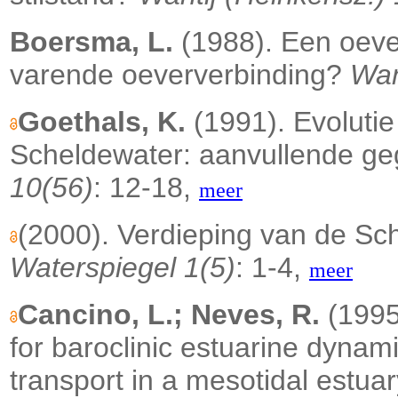
Boersma, L.
(1988). Een oever
varende oeververbinding?
Wan
Goethals, K.
(1991). Evolutie
Scheldewater: aanvullende ge
10(56)
: 12-18,
meer
(2000). Verdieping van de Sc
Waterspiegel 1(5)
: 1-4,
meer
Cancino, L.; Neves, R.
(1995
for baroclinic estuarine dyna
transport in a mesotidal estua