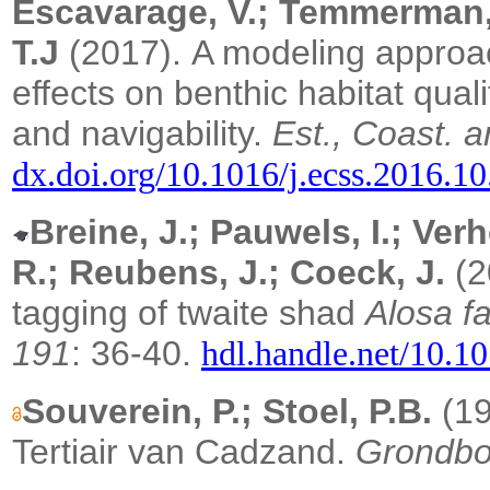
Escavarage, V.; Temmerman, 
T.J
(2017).
A modeling approa
effects on benthic habitat qual
and navigability.
Est., Coast. a
dx.doi.org/10.1016/j.ecss.2016.1
Breine, J.; Pauwels, I.; Ver
R.; Reubens, J.; Coeck, J.
(2
tagging of twaite shad
Alosa fa
191
: 36-40.
hdl.handle.net/10.10
Souverein, P.; Stoel, P.B.
(19
Tertiair van Cadzand.
Grondbo