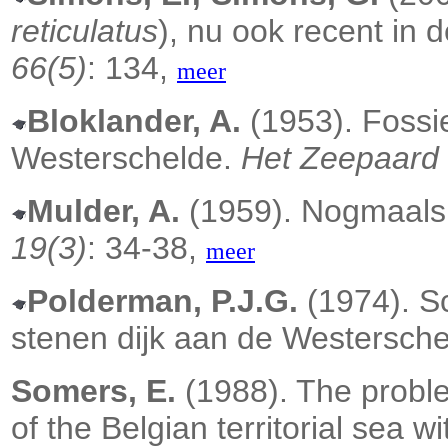
reticulatus
), nu ook recent in
66(5)
: 134,
meer
Bloklander, A.
(1953). Fossie
Westerschelde.
Het Zeepaard 
Mulder, A.
(1959). Nogmaals
19(3)
: 34-38,
meer
Polderman, P.J.G.
(1974). S
stenen dijk aan de Westersch
Somers, E.
(1988). The proble
of the Belgian territorial sea w