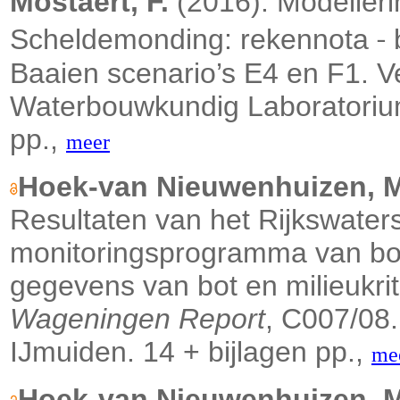
Mostaert, F.
(2016). Modelleri
‐
Scheldemonding: rekennota
b
Baaien scenario’s E4 en F1. V
Waterbouwkundig Laboratorium:
pp.,
meer
Hoek-van Nieuwenhuizen, M.
Resultaten van het Rijkswate
monitoringsprogramma van bot
gegevens van bot en milieukrit
Wageningen Report
, C007/08
IJmuiden. 14 + bijlagen pp.,
me
Hoek-van Nieuwenhuizen, M.