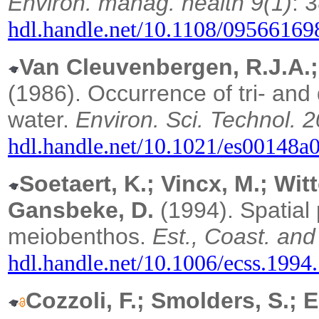
Environ. manag. health 9(1)
: 
hdl.handle.net/10.1108/0956616
Van Cleuvenbergen, R.J.A.;
(1986). Occurrence of tri- and
water.
Environ. Sci. Technol. 2
hdl.handle.net/10.1021/es00148a
Soetaert, K.; Vincx, M.; Wit
Gansbeke, D.
(1994).
Spatial
meiobenthos.
Est., Coast. and
hdl.handle.net/10.1006/ecss.1994
Cozzoli, F.; Smolders, S.; 