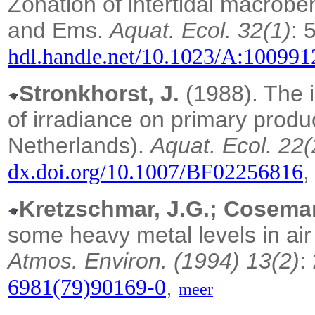
Zonation of intertidal macrobe
and Ems.
Aquat. Ecol. 32(1)
: 
hdl.handle.net/10.1023/A:10099
Stronkhorst, J.
(1988). The i
of irradiance on primary produ
Netherlands).
Aquat. Ecol. 22(
dx.doi.org/10.1007/BF02256816
Kretzschmar, J.G.; Cosema
some heavy metal levels in air
Atmos. Environ. (1994) 13(2)
:
,
6981(79)90169-0
meer