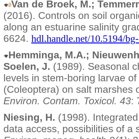
Van de Broek, M.; Temmerm
(2016).
Controls on soil organ
along an estuarine salinity gra
6624.
hdl.handle.net/10.5194/bg
Hemminga, M.A.; Nieuwenhui
Soelen, J.
(1989).
Seasonal c
levels in stem-boring larvae o
(Coleoptera) on salt marshes 
Environ. Contam. Toxicol. 43
:
Niesing, H.
(1998). Integrate
data access, possibilities of 