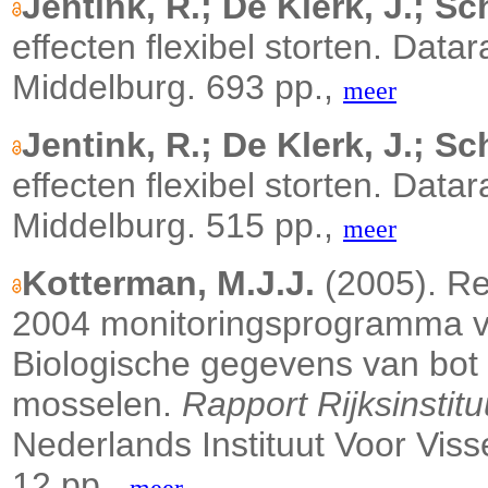
Jentink, R.; De Klerk, J.; Sch
effecten flexibel storten. Data
Middelburg. 693 pp.,
meer
Jentink, R.; De Klerk, J.; Sch
effecten flexibel storten. Data
Middelburg. 515 pp.,
meer
Kotterman, M.J.J.
(2005). R
2004 monitoringsprogramma v
Biologische gegevens van bot e
mosselen.
Rapport Rijksinstit
Nederlands Instituut Voor Viss
12 pp.,