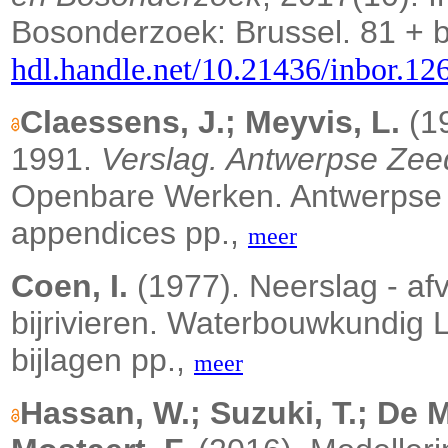
Bosonderzoek: Brussel. 81 + b
hdl.handle.net/10.21436/inbor.1
Claessens, J.; Meyvis, L.
(19
1991.
Verslag. Antwerpse Zee
Openbare Werken. Antwerpse 
appendices pp.,
meer
Coen, I.
(1977). Neerslag - af
bijrivieren. Waterbouwkundig 
bijlagen pp.,
meer
Hassan, W.; Suzuki, T.; De M