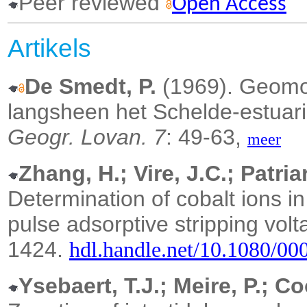
Peer reviewed
Open Access
Artikels
De Smedt, P.
(1969). Geomor
langsheen het Schelde-estuar
Geogr. Lovan. 7
: 49-63,
meer
Zhang, H.; Vire, J.C.; Patria
Determination of cobalt ions in
pulse adsorptive stripping vol
1424.
hdl.handle.net/10.1080/0
Ysebaert, T.J.; Meire, P.; C