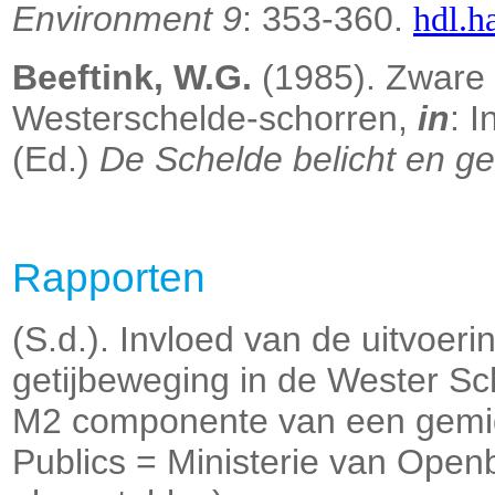
Environment 9
: 353-360.
hdl.h
Beeftink, W.G.
(1985). Zware 
Westerschelde-schorren,
in
: 
(Ed.)
De Schelde belicht en g
Rapporten
(S.d.). Invloed van de uitvoer
getijbeweging in de Wester S
M2 componente van een gemidd
Publics = Ministerie van Openb