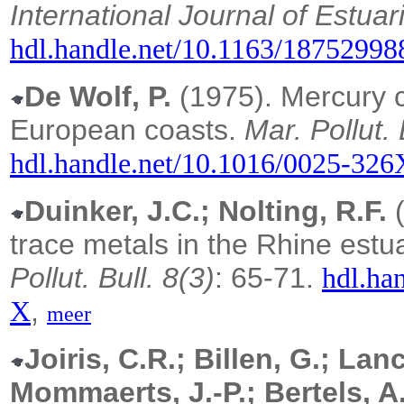
International Journal of Estua
hdl.handle.net/10.1163/1875299
De Wolf, P.
(1975). Mercury 
European coasts.
Mar. Pollut. 
hdl.handle.net/10.1016/0025-32
Duinker, J.C.; Nolting, R.F.
(
trace metals in the Rhine estu
Pollut. Bull. 8(3)
: 65-71.
hdl.ha
,
X
meer
Joiris, C.R.; Billen, G.; Lan
Mommaerts, J.-P.; Bertels, A.