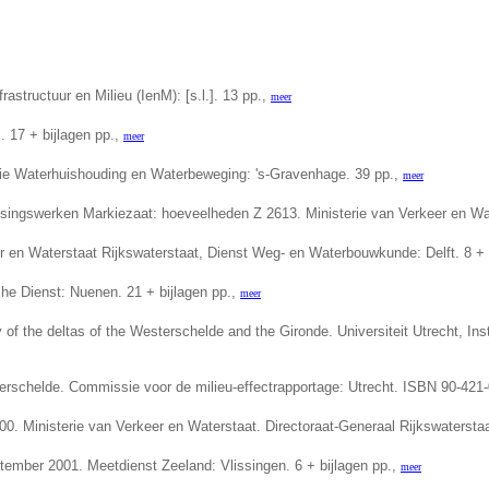
astructuur en Milieu (IenM): [s.l.]. 13 pp.,
meer
]. 17 + bijlagen pp.,
meer
ectie Waterhuishouding en Waterbeweging: 's-Gravenhage. 39 pp.,
meer
ingswerken Markiezaat: hoeveelheden Z 2613. Ministerie van Verkeer en Wate
r en Waterstaat Rijkswaterstaat, Dienst Weg- en Waterbouwkunde: Delft. 8 + 
sche Dienst: Nuenen.
21 + bijlagen pp.,
meer
 of the deltas of the Westerschelde and the Gironde.
Universiteit Utrecht, I
sterschelde. Commissie voor de milieu-effectrapportage: Utrecht. ISBN 90-421-
0. Ministerie van Verkeer en Waterstaat. Directoraat-Generaal Rijkswaterstaat
ember 2001. Meetdienst Zeeland: Vlissingen. 6 + bijlagen pp.,
meer