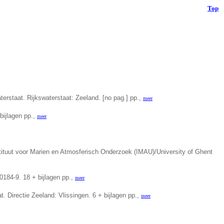
Top
rstaat. Rijkswaterstaat: Zeeland. [no pag.] pp.,
meer
bijlagen pp.,
meer
nstituut voor Marien en Atmosferisch Onderzoek (IMAU)/University of Ghent
0184-9. 18 + bijlagen pp.,
meer
. Directie Zeeland: Vlissingen. 6 + bijlagen pp.,
meer