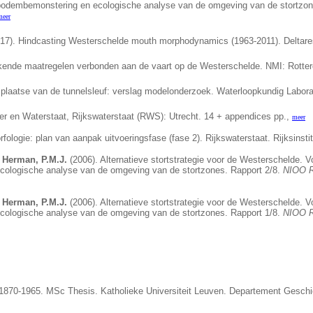
bodembemonstering en ecologische analyse van de omgeving van de stortzon
meer
17). Hindcasting Westerschelde mouth morphodynamics (1963-2011). Deltares:
rkende maatregelen verbonden aan de vaart op de Westerschelde. NMI: Rotter
laatse van de tunnelsleuf: verslag modelonderzoek. Waterloopkundig Laborato
er en Waterstaat, Rijkswaterstaat (RWS): Utrecht. 14 + appendices pp.,
meer
ologie: plan van aanpak uitvoeringsfase (fase 2). Rijkswaterstaat. Rijksinstit
; Herman, P.M.J.
(2006). Alternatieve stortstrategie voor de Westerschelde. 
ologische analyse van de omgeving van de stortzones. Rapport 2/8.
NIOO R
; Herman, P.M.J.
(2006). Alternatieve stortstrategie voor de Westerschelde. 
ologische analyse van de omgeving van de stortzones. Rapport 1/8.
NIOO R
1870-1965. MSc Thesis. Katholieke Universiteit Leuven. Departement Geschi