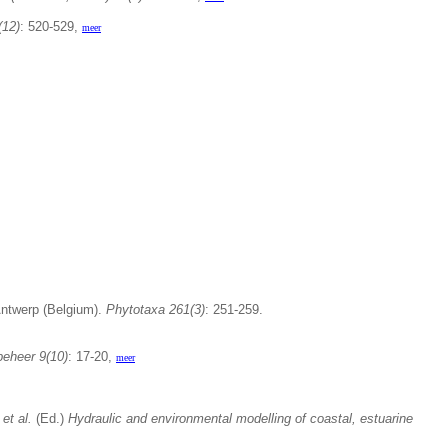
(12)
: 520-529,
meer
 Antwerp (Belgium).
Phytotaxa 261(3)
: 251-259.
beheer 9(10)
: 17-20,
meer
.
et al.
(Ed.)
Hydraulic and environmental modelling of coastal, estuarine