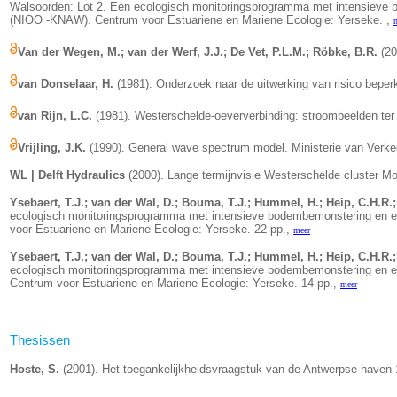
Walsoorden: Lot 2. Een ecologisch monitoringsprogramma met intensieve 
(NIOO -KNAW). Centrum voor Estuariene en Mariene Ecologie: Yerseke. ,
Van der Wegen, M.; van der Werf, J.J.; De Vet, P.L.M.; Röbke, B.R.
(20
van Donselaar, H.
(1981). Onderzoek naar de uitwerking van risico bepe
van Rijn, L.C.
(1981). Westerschelde-oeververbinding: stroombeelden ter p
Vrijling, J.K.
(1990). General wave spectrum model. Ministerie van Verke
WL | Delft Hydraulics
(2000). Lange termijnvisie Westerschelde cluster Morf
Ysebaert, T.J.; van der Wal, D.; Bouma, T.J.; Hummel, H.; Heip, C.H.R.
ecologisch monitoringsprogramma met intensieve bodembemonstering en ec
voor Estuariene en Mariene Ecologie: Yerseke. 22 pp.,
meer
Ysebaert, T.J.; van der Wal, D.; Bouma, T.J.; Hummel, H.; Heip, C.H.R.
ecologisch monitoringsprogramma met intensieve bodembemonstering en ec
Centrum voor Estuariene en Mariene Ecologie: Yerseke. 14 pp.,
meer
Thesissen
Hoste, S.
(2001). Het toegankelijkheidsvraagstuk van de Antwerpse haven 