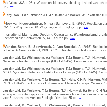
de Vries, W.A.
(1981). Westerschelde-oeververbinding: invloed van scheep
pp.,
meer
Ferguson, H.A.; Terwindt, J.H.J.; Dekker, J.; Bakker, W.T.; van der Tui
Hoek-van Nieuwenhuizen, M.; van Barneveld, E.
(2016). Resultaten va
IMARES Wageningen UR: Wageningen. 25 + bijlagen pp.,
meer
International Marine and Dredging Consultants; Waterbouwkundig La
Zeehavendienst: Antwerpen. iv, 44 + figures pp.,
meer
Van den Bergh, E.; Speybroeck, J.; Van Braeckel, A.
(2015). Berekenin
Schelde.
Adviesnota INBO
, INBO.A.3218. Instituut voor Natuur- en Bosonde
van der Wal, D.; Wielemaker, A.; Ysebaert, T.J.; Bouma, T.J.; Hummel, 
Nederlands Instituut voor Ecologie (NIOO -KNAW). Centrum voor Estuarien
van der Wal, D.; Wielemaker, A.; Ysebaert, T.J.; Bouma, T.J.; Hummel, 
NIOO Rapporten
. Nederlands Instituut voor Ecologie (NIOO -KNAW). Centr
van der Wal, D.; Ysebaert, T.J.; Bouma, T.J.; Heip, C.H.R.; Herman, P.M
(NIOO -KNAW). Centrum voor Estuariene en Mariene Ecologie: Yerseke. 1
van der Wal, D.; Ysebaert, T.J.; Bouma, T.J.; Hummel, H.; Heip, C.H.R.
ecologisch monitoringsprogramma met intensieve bodembemonstering en ec
voor Estuariene en Mariene Ecologie: Yerseke. 35 pp.,
meer
van der Wal, D.; Ysebaert, T.J.; Wielemaker, A.; Bouma, T.J.; Hummel, 