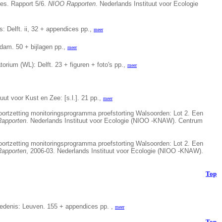
es. Rapport 5/6.
NIOO Rapporten
. Nederlands Instituut voor Ecologie
 Delft. ii, 32 + appendices pp.,
meer
dam. 50 + bijlagen pp.,
meer
rium (WL): Delft. 23 + figuren + foto's pp.,
meer
uut voor Kust en Zee: [s.l.]. 21 pp.,
meer
Voortzetting monitoringsprogramma proefstorting Walsoorden: Lot 2. Een
apporten
. Nederlands Instituut voor Ecologie (NIOO -KNAW). Centrum
Voortzetting monitoringsprogramma proefstorting Walsoorden: Lot 2. Een
apporten
, 2006-03. Nederlands Instituut voor Ecologie (NIOO -KNAW).
Top
edenis: Leuven. 155 + appendices pp. ,
meer
Top