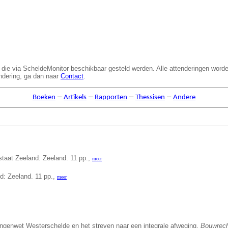
 die via ScheldeMonitor beschikbaar gesteld werden. Alle attenderingen word
endering, ga dan naar
Contact
.
–
–
–
–
Boeken
Artikels
Rapporten
Thessisen
Andere
staat Zeeland: Zeeland. 11 pp.,
meer
d: Zeeland. 11 pp.,
meer
ingenwet Westerschelde en het streven naar een integrale afweging.
Bouwrecht