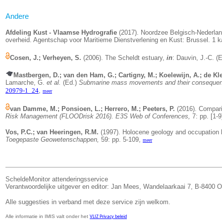
Andere
Afdeling Kust - Vlaamse Hydrografie
(2017). Noordzee Belgisch-Nederla
overheid. Agentschap voor Maritieme Dienstverlening en Kust: Brussel.
1 k
Cosen, J.; Verheyen, S.
(2006). The Scheldt estuary,
in
: Dauvin, J.-C. (
Mastbergen, D.; van den Ham, G.; Cartigny, M.; Koelewijn, A.; de Klein
Lamarche, G.
et al.
(Ed.)
Submarine mass movements and their consequence
20979-1_24
,
meer
van Damme, M.; Ponsioen, L.; Herrero, M.; Peeters, P.
(2016). Compari
Risk Management (FLOODrisk 2016).
E3S Web of Conferences,
7: pp. [1-9
Vos, P.C.; van Heeringen, R.M.
(1997).
Holocene geology and occupation h
Toegepaste Geowetenschappen,
59: pp. 5-109,
meer
ScheldeMonitor attenderingsservice
Verantwoordelijke uitgever en editor: Jan Mees, Wandelaarkaai 7, B-8400 O
Alle suggesties in verband met deze service zijn welkom.
Alle informatie in IMIS valt onder het
VLIZ Privacy beleid