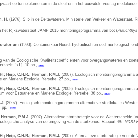
vaart op tunnelelementen in de sleuf en in het bouwdok: verslag modelonderz
n, H.
(1976). Slib in de Deltawateren. Ministerie van Verkeer en Waterstaat, R
n het Rijkswaterstaat JAMP 2015 monitoringsprogramma van bot (
Platichthys
boratorium
(1993).
Containerkaai Noord: hydraulisch en sedimentologisch o
g van de Ecologische Kwaliteitscoëfficiënten voor overgangswateren en zoete
rzoek: [s.l.]. 10 pp.,
meer
H.; Heip, C.H.R.; Herman, P.M.J.
(2007). Ecologisch monitoringprogramma alt
e en Mariene Ecologie: Yerseke. 27 pp.,
meer
H.; Heip, C.H.R.; Herman, P.M.J.
(2008). Ecologisch monitoringprogramma alt
um voor Estuariene en Mariene Ecologie: Yerseke. 38 pp.,
meer
.J.
(2007). Ecologisch monitoringprogramma alternatieve stortlokaties Wester
7 pp.,
meer
; Herman, P.M.J.
(2007). Alternatieve stortstrategie voor de Westerschelde. 
ologische analyse van de omgeving van de stortzones. Rapport 4/6.
NIOO R
H.; Heip, C.H.R.; Herman, P.M.J.
(2007). Alternatieve stortstrategie voor d