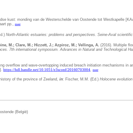
ndse kust: monding van de Westerschelde van Oostende tot Westkapelle [K
aart pp.,
meer
Ed.)
North-Atlantic estuaries: problems and perspectives.
Seine-Aval scientifi
e, M.; Clare, M.; Hizzett, J.; Azpiroz, M.; Vellinga, A.
(2016).
Multiple fl
s. 7th international symposium. Advances in Natural and Technological H
ng overflow and wave-overtopping induced breach initiation mechanisms in
].
https://hdl.handle.net/10.1051/e3sconf/20160703004
,
meer
istory of the province of Zeeland,
in
: Fischer, M.M. (Ed.)
Holocene evolution
ostende (België)