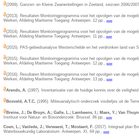
(2009). Ganzen- en Kleine Zwanentellingen in Zeeland, seizoen 2006/200
(2013). Resultaten Monitoringprogramma voor het opvolgen van de mogelij
Werken, Afdeling Maritieme Toegang: Antwerpen. 12 pp.,
meer
(2014). Resultaten Monitoringprogramma voor het opvolgen van de mogelij
Werken, Afdeling Maritieme Toegang: Antwerpen. 11 pp.,
meer
(2015). PAS-gebiedsanalyse Westerschelde en het verdronken land van Saeft
(2015). Resultaten Monitoringprogramma voor het opvolgen van de mogelij
Werken, Afdeling Maritieme Toegang: Antwerpen. 12 pp.,
meer
(2016). Resultaten Monitoringprogramma voor het opvolgen van de mogelij
Werken, Afdeling Maritieme Toegang: Antwerpen. 13 pp.,
meer
Arends, A.
(1997). Inventarisatie van de huidige kennis over de veiligh
Bosveld, A.T.C.
(1995). Milieuanalytisch onderzoek visdiefjes uit de Tern
Breine, J.; De Bruyn, A.; Galle, L.; Lambeens, I.; Maes, Y.; Van Thuyn
Instituut voor Natuur- en Bosonderzoek: Brussel. 86 pp.,
meer
Coen, L.; Vanlede, J.; Verwaest, T.; Mostaert, F.
(2017). Integraal plan Bo
Waterbouwkundig Laboratorium: Antwerpen. XI, 69 pp.,
meer