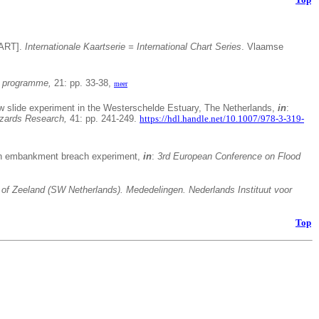
AART].
Internationale Kaartserie = International Chart Series
. Vlaamse
c programme,
21: pp. 33-38,
meer
ow slide experiment in the Westerschelde Estuary, The Netherlands,
in
:
azards Research,
41: pp. 241-249.
https://hdl.handle.net/10.1007/978-3-319-
 an embankment breach experiment,
in
:
3rd European Conference on Flood
 of Zeeland (SW Netherlands). Mededelingen. Nederlands Instituut voor
Top