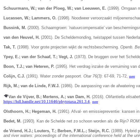
Schuurmans, W.; van der Ploeg, W.; van Leeuwen, E.
(1999). Omgaan me
Lucassen, W.; Lammers, O.
(1998). Noodweer veroorzaakt miljoenenscha
Bussink, M.
(2000). Schaamgroen: 'natuurcompensatie' van beschermings
van den Heuvel, H.
(2001). De Scheldemonding, twistappel tussen Nederla
Tak, T.
(1998). Voor grote projecten wijkt de rechtsbescherming.
Openb. Be
Ypey, E.; van der Schaaf, T.; Vegt, J.
(1973). De bruggen over het Scheld
Boon, T.J.; van Heteren, P.
(1995). Het verdrag inzake de verruiming van
Colijn, C.J.
(1991). Water zonder paspoort.
Otar 76(3)
: 67-69, 71-72,
meer
Rijk, M.; van de Linde, F.W.J.
(1986). De aanpassing van de afwatering v
Van de Vijver, B.; Mertens, A.; van Dam, H.
(2016).
Olifantiella elisabe
https://hdl.handle.net/10.11646/phytotaxa.261.3.4
,
meer
Olsthoorn, H.; Hegeman, H.
(1991). Afval- en emissiepreventie: kansen i
Bedet, M.
(1993). Kan de Schelde net zo schoon worden als de Rijn?
ROM: 
de Vriend, H.J.; Louters, T.; Berben, F.M.L.; Steijn, R.C.
(1989).
Hybrid p
and river waters: proceedings of the international conference held at the u