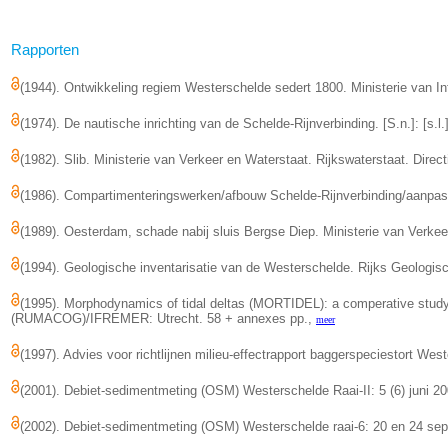
Rapporten
(1944). Ontwikkeling regiem Westerschelde sedert 1800. Ministerie van Infr
(1974). De nautische inrichting van de Schelde-Rijnverbinding. [S.n.]: [s.l.
(1982). Slib. Ministerie van Verkeer en Waterstaat. Rijkswaterstaat. Dir
(1986). Compartimenteringswerken/afbouw Schelde-Rijnverbinding/aanpass
(1989). Oesterdam, schade nabij sluis Bergse Diep. Ministerie van Verkee
(1994). Geologische inventarisatie van de Westerschelde. Rijks Geologi
(1995). Morphodynamics of tidal deltas (MORTIDEL): a comperative study
(RUMACOG)/IFREMER: Utrecht. 58 + annexes pp.,
meer
(1997). Advies voor richtlijnen milieu-effectrapport baggerspeciestort We
(2001). Debiet-sedimentmeting (OSM) Westerschelde Raai-II: 5 (6) juni 200
(2002). Debiet-sedimentmeting (OSM) Westerschelde raai-6: 20 en 24 sept