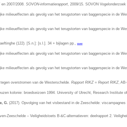
7 en 2007/2008.
SOVON-informatierapport
, 2009/15. SOVON Vogelonderzoek N
ke milieueffecten als gevolg van het terugstorten van baggerspecie in de We
ke milieueffecten als gevolg van het terugstorten van baggerspecie in de We
inghe (122). [S.n.]: [s.l.]. 34 + bijlagen pp.,
meer
ke milieueffecten als gevolg van het terugstorten van baggerspecie in de We
ke milieueffecten als gevolg van het terugstorten van baggerspecie in de We
eid tegen overstromen van de Westerschelde.
Rapport RIKZ = Report RIKZ
, AB-
euzen kolonie: broedseizoen 1994. University of Utrecht, Research Institute o
e, G.
(2017). Opvolging van het visbestand in de Zeeschelde: viscampagnes
ven-Zeeschelde – Veiligheidstoets B-&C-alternatieven: deelrapport 2. Veilighe