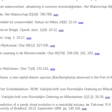
t wateroverlast: afwatering in extreme omstandigheden.
Het Waterschap 84
de.
Het Waterschap 83(18)
: 780-789,
meer
middel tot smeermiddel.
Natuur en Milieu 24(6)
: 12-14,
meer
nd en België.
Openb. best. 11(9)
: 10-12,
meer
st. mag. 1
: 16-17,
meer
e-Rijnkanaal.
Otar 58(12)
: 527-535,
meer
 de vaarweg in de Westerschelde.
Otar 80(7/8)
: 238-239, 241, 243,
meer
an Walcheren.
Otar 71(4)
: 131-141,
meer
thiana
, a new raphid diatom species (Bacillariophyta) observed in the Port of
n het Scheldebekken.
ROM: Vaktijdschrift voor Ruimtelijke Ordening en Milieu
Vaktijdschrift voor Ruimtelijke Ordening en Milieubeheer 11(1-2)
: 26-29,
meer
rediction of a sandy shoal evolution in a mesotidal estuary,
in
: Falconer, R.A
niversity of Bradford, 19-21 September 1989.
pp. 145-156,
meer