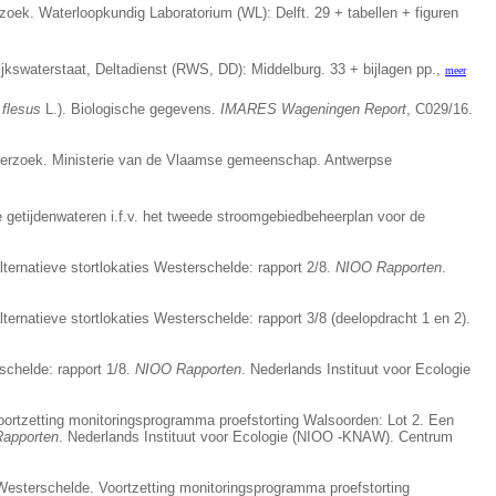
oek. Waterloopkundig Laboratorium (WL): Delft. 29 + tabellen + figuren
ijkswaterstaat, Deltadienst (RWS, DD): Middelburg. 33 + bijlagen pp.,
meer
 flesus
L.). Biologische gegevens.
IMARES Wageningen Report
, C029/16.
nderzoek. Ministerie van de Vlaamse gemeenschap. Antwerpse
 getijdenwateren i.f.v. het tweede stroomgebiedbeheerplan voor de
ernatieve stortlokaties Westerschelde: rapport 2/8.
NIOO Rapporten
.
ernatieve stortlokaties Westerschelde: rapport 3/8 (deelopdracht 1 en 2).
schelde: rapport 1/8.
NIOO Rapporten
. Nederlands Instituut voor Ecologie
Voortzetting monitoringsprogramma proefstorting Walsoorden: Lot 2. Een
apporten
. Nederlands Instituut voor Ecologie (NIOO -KNAW). Centrum
e Westerschelde. Voortzetting monitoringsprogramma proefstorting