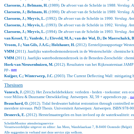
Claessens, J.; Belmans, H.
(1989). De afvoer van de Schelde in 1988.
Verslag. 
Claessens, J.; Belmans, H.
(1990). De afvoer van de Schelde in 1989.
Verslag. 
Claessens, J.; Meyvis, L.
(1992). De afvoer van de Schelde in 1990.
Verslag. An
Claessens, J.; Meyvis, L.
(1993). De afvoer van de Schelde in 1992.
Verslag. An
Claessens, J.; Meyvis, L.
(1994). De afvoer van de Schelde in 1993.
Verslag. An
van Kessel, T.; Vanlede, J.; Eleveld, M.A.; van der Wal, D.; De Maerschalck, B
Vroom, J.; Van Gils, J.A.G.; Holzhauer, H.
(2012). Eerstelijnsrapportage Wester
VMM
(2011). Jaarlijks waterbodemonderzoek in de Westerschelde: chemische 
VMM
(2011). Jaarlijks waterbodemonderzoek in de Beneden-Zeeschelde: chem
Hoek-van Nieuwenhuizen, M.
(2012). Resultaten van het Rijkswaterstaat JAMP
pp.
,
meer
Kuijper, C.; Winterwerp, J.C.
(2003).
The Current Deflecting Wall: mitigating 
Thesissen
Vanesch, J.
(2012). Het Zeescheldebekken: verleden - heden - toekomst: een ecol
voor Milieu & Duurzame Ontwikkeling: Antwerpen. XI, 59 + appendices pp.
,
me
Beauchard, O.
(2012). Tidal freshwater habitat restoration through controlled r
meerdere niveaus. PhD Thesis. Universiteit Antwerpen: Antwerpen. ISBN 978-90
Desnerck, E.
(2012). Herstelmaatregelen en hun invloed op de waterkwaliteit: 
ScheldeMonitor attenderingsservice
Verantwoordelijke uitgever en editor: Jan Mees, Wandelaarkaai 7, B-8400 Oostende (België)
Alle suggesties in verband met deze service zijn welkom.