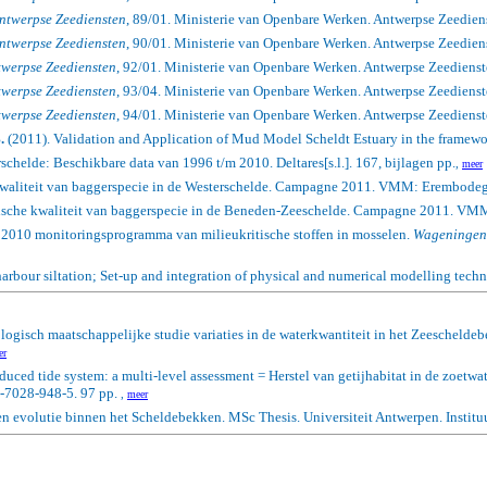
Antwerpse Zeediensten
, 89/01. Ministerie van Openbare Werken. Antwerpse Zeediens
Antwerpse Zeediensten
, 90/01. Ministerie van Openbare Werken. Antwerpse Zeediens
twerpse Zeediensten
, 92/01. Ministerie van Openbare Werken. Antwerpse Zeedienst
twerpse Zeediensten
, 93/04. Ministerie van Openbare Werken. Antwerpse Zeedienst
twerpse Zeediensten
, 94/01. Ministerie van Openbare Werken. Antwerpse Zeedienst
.
(2011).
Validation and Application of Mud Model Scheldt Estuary in the framework
schelde: Beschikbare data van 1996 t/m 2010. Deltares[s.l.]. 167, bijlagen pp.
,
meer
kwaliteit van baggerspecie in de Westerschelde. Campagne 2011. VMM: Erembodegem
ische kwaliteit van baggerspecie in de Beneden-Zeeschelde. Campagne 2011. VMM
 2010 monitoringsprogramma van milieukritische stoffen in mosselen.
Wageningen
harbour siltation; Set-up and integration of physical and numerical modelling tech
ogisch maatschappelijke studie variaties in de waterkwantiteit in het Zeescheldeb
er
educed tide system: a multi-level assessment = Herstel van getijhabitat in de zoetw
-7028-948-5. 97 pp.
,
meer
een evolutie binnen het Scheldebekken. MSc Thesis. Universiteit Antwerpen. Insti