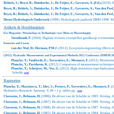
Behiels, S.; Beyst, B.; Duinkerke, J.; De Feijter, E.; Govaerts, A. (Ed.)
(2010). S
Beyst, B.; Behiels, S.; Duinkerke, J.; De Feijter, E.; Govaerts, A.; Van den Poel, 
Beyst, B.; Behiels, S.; Duinkerke, J.; De Feijter, E.; Govaerts, A.; Van den Poel, 
Dienst Hydrologisch Onderzoek
(1999). Hydrologisch jaarboek DIHO 1998. W
Artikels & Hoofdstukken
Eos Magazine: Wetenschap en Technologie voor Mens en Maatschappij
·
Steenhoudt, F.
(2004). Digitale rivieren voorspellen goedkoop overstromi
Estuaries and Coasts
·
van der Wal, D.; Herman, P.M.J.
(2012).
Ecosystem engineering effects o
(2012). Hydraulic Measurements and Experimental Methods 2012 Conference (HMEM 201
·
Plancke, Y.; Vanlierde, E.; Taverniers, E.; Mostaert, F.
(2012). Monitoring
·
Plancke, Y.; Paridaens, K.
(2012). Comparison of measurement techniques f
·
Plancke, Y.; Schrijver, M.; Vos, G.
(2012).
High resolution topo-bathymetr
Scheldt,
meer
Rapporten
Plancke, Y.; Maximova, T.; Ides, S.; Peeters, P.; Taverniers, E.; Mostaert, F.
(2
Hydraulics Research: Antwerp.
V, 49 + 1 p. tables pp.
,
meer
Claessens, J.; Belmans, H.
(1986). De afvoer van de Schelde in 1985.
Verslag. 
Claessens, J.; Belmans, H.
(1987). De afvoer van de Schelde in 1986.
Verslag. 
Claessens, J.; Belmans, H.
(1988). De afvoer van de Schelde in 1987.
Verslag. 
Claessens, J.; Belmans, H.
(1985). De afvoer van de Schelde in 1984.
Verslag. 