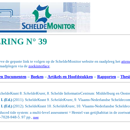
ING N° 39
ieve de gepaste link te volgen op de ScheldeMonitor website en raadpleeg het
atten
e raadplegen via de
zoekinterface
.
en Documenten
–
Boeken
–
Artikels en Hoofdstukken
–
Rapporten
–
Thesi
cheldeKrant 8.
ScheldeKrant
, 8. Schelde InformatieCentrum: Middelburg en Ooste
I. (Ed.)
(2011). ScheldeKrant 9.
ScheldeKrant
, 9. Vlaams-Nederlandse Scheldeco
I. (Ed.)
(2012). ScheldeKrant 10.
ScheldeKrant
, 10. Vlaams-Nederlandse Schelde
educed tide system: a multi-level assessment = Herstel van getijhabitat in de zoetw
-7028-948-5. 97 pp.
,
meer