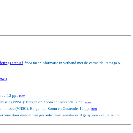
derings archief
. Voor meer informatie in verband met de vermelde items (a.o.
ssen
nde. 12 pp.
,
meer
mmissie (VNSC): Bergen op Zoom en Oostende. 7 pp.
,
meer
commissie (VNSC): Bergen op Zoom en Oostende. 12 pp.
,
meer
aterzone door middel van gecontroleerd gereduceerd getij: een evaluatie op