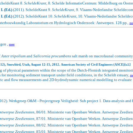
cheldeKrant 8.
ScheldeKrant
, 8. Schelde InformatieCentrum: Middelburg en Ooste
I. (Ed.)
(2011). ScheldeKrant 9.
ScheldeKrant
, 9. Vlaams-Nederlandse Scheldeco
I. (Ed.)
(2012). ScheldeKrant 10.
ScheldeKrant
, 10. Vlaams-Nederlandse Schelde
aterbouwkundig Laboratorium en Hydrologisch Onderzoek: Antwerpen. 128 pp.
,
me
ngen ,
meer
f
Aster tripolium
and
Salicornia procumbens
salt marsh on macrofaunal community 
2), Snowbird, Utah, August 12-15, 2012.
American Society of Civil Engineers (ASCE)[s.l.]
 of physical parameters within the scope of the Dutch-Flemish integrated monito
or monitoring sediment transport under field conditions, in the Scheldt estuary,
me
ic and flow measurements and 2D-hydrodynamic numerical modelling to evaluate the
012). Werkgroep O&M - Projectgroep Veiligheid: Sub project 1. Data analysis and h
Antwerpse Zeediensten
, 86/01. Ministerie van Openbare Werken. Antwerpse Zeedien
Antwerpse Zeediensten
, 87/01. Ministerie van Openbare Werken. Antwerpse Zeediens
Antwerpse Zeediensten
, 88/02. Ministerie van Openbare Werken. Antwerpse Zeediens
Antwerpse Zeediensten
, 85/01. Ministerie van Openbare Werken. Antwerpse Zeediens