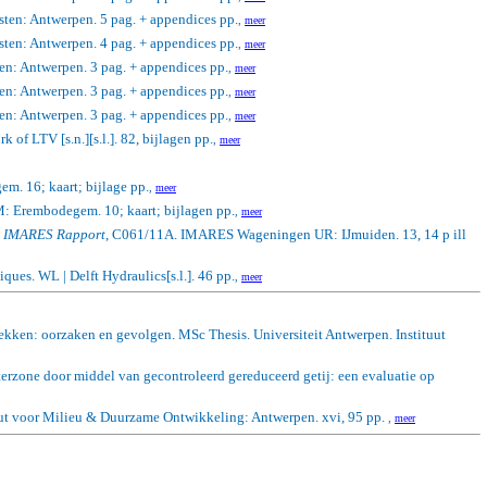
ten: Antwerpen. 5 pag. + appendices pp.
,
meer
ten: Antwerpen. 4 pag. + appendices pp.
,
meer
en: Antwerpen. 3 pag. + appendices pp.
,
meer
en: Antwerpen. 3 pag. + appendices pp.
,
meer
en: Antwerpen. 3 pag. + appendices pp.
,
meer
 of LTV [s.n.][s.l.].
82, bijlagen pp.
,
meer
. 16; kaart; bijlage pp.
,
meer
: Erembodegem. 10; kaart; bijlagen pp.
,
meer
 IMARES Rapport
, C061/11A. IMARES Wageningen UR: IJmuiden. 13, 14 p ill
niques.
WL | Delft Hydraulics[s.l.]. 46 pp.
,
meer
ekken: oorzaken en gevolgen. MSc Thesis. Universiteit Antwerpen. Instituut
aterzone door middel van gecontroleerd gereduceerd getij: een evaluatie op
tuut voor Milieu & Duurzame Ontwikkeling: Antwerpen. xvi, 95 pp.
,
meer