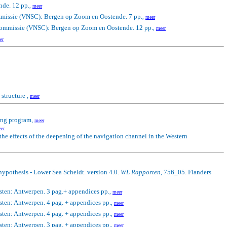
nde. 12 pp.
,
meer
mmissie (VNSC): Bergen op Zoom en Oostende. 7 pp.
,
meer
commissie (VNSC): Bergen op Zoom en Oostende. 12 pp.
,
meer
er
structure ,
meer
ring program,
meer
er
 effects of the deepening of the navigation channel in the Western
ypothesis - Lower Sea Scheldt. version 4.0.
WL Rapporten
, 756_05. Flanders
sten: Antwerpen. 3 pag.+ appendices pp.
,
meer
ten: Antwerpen. 4 pag. + appendices pp.
,
meer
ten: Antwerpen. 4 pag. + appendices pp.
,
meer
ten: Antwerpen. 3 pag. + appendices pp.
,
meer