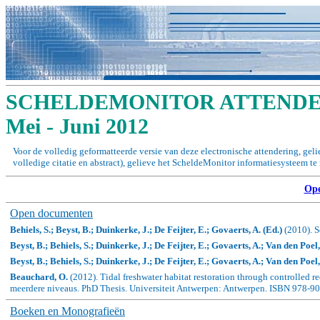
SCHELDEMONITOR ATTENDER
Mei - Juni 2012
Voor de volledig geformatteerde versie van deze electronische attendering, gel
volledige citatie en abstract), gelieve het ScheldeMonitor informatiesysteem t
Op
Open documenten
Behiels, S.; Beyst, B.; Duinkerke, J.; De Feijter, E.; Govaerts, A. (Ed.)
(2010). S
Beyst, B.; Behiels, S.; Duinkerke, J.; De Feijter, E.; Govaerts, A.; Van den Poel, 
Beyst, B.; Behiels, S.; Duinkerke, J.; De Feijter, E.; Govaerts, A.; Van den Poel, 
Beauchard, O.
(2012). Tidal freshwater habitat restoration through controlled r
meerdere niveaus. PhD Thesis. Universiteit Antwerpen: Antwerpen. ISBN 978-90
Boeken en Monografieën