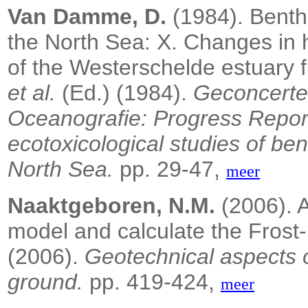
Van Damme, D.
(1984). Benthi
the North Sea: X. Changes in
of the Westerschelde estuary f
et al.
(Ed.) (1984).
Geconcerte
Oceanografie: Progress Repor
ecotoxicological studies of ben
North Sea.
pp. 29-47,
meer
Naaktgeboren, N.M.
(2006). A
model and calculate the Fros
(2006).
Geotechnical aspects o
ground.
pp. 419-424,
meer