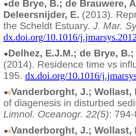
de Brye, B.; de Brauwere, A
Deleersnijder, E.
(2013).
Repr
the Scheldt Estuary.
J. Mar.
Sy
dx.doi.org/10.1016/j.jmarsys.201
Delhez, E.J.M.; de Brye, B.;
(2014).
Residence time vs inf
195.
dx.doi.org/10.1016/j.jmarsy
Vanderborght, J.; Wollast, R
of diagenesis in disturbed sed
Limnol. Oceanogr. 22(5)
: 794
Vanderborght, J.; Wollast, R