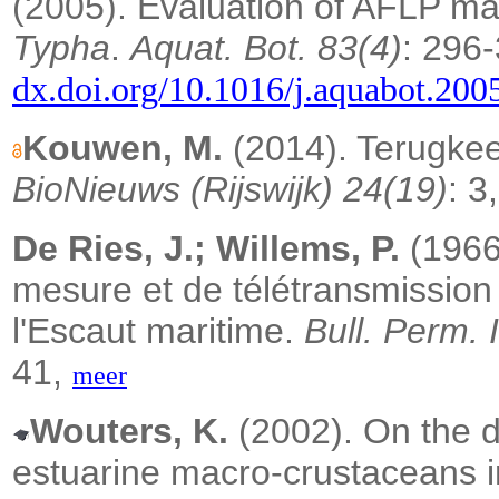
(2005).
Evaluation of AFLP mark
Typha
.
Aquat. Bot. 83(4)
: 296
dx.doi.org/10.1016/j.aquabot.200
Kouwen, M.
(2014). Terugkee
BioNieuws (Rijswijk) 24(19)
: 3
De Ries, J.; Willems, P.
(1966
mesure et de télétransmission
l'Escaut maritime.
Bull. Perm. 
41,
meer
Wouters, K.
(2002). On the d
estuarine macro-crustaceans 