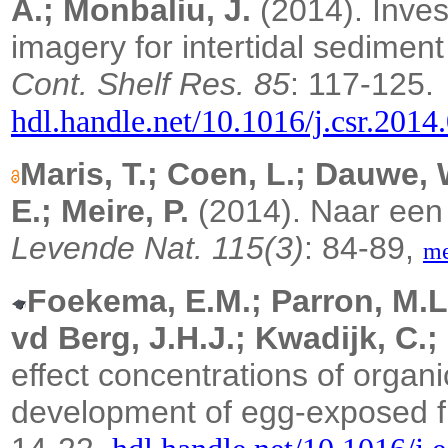
A.; Monbaliu, J.
(2014). Invest
imagery for intertidal sediment
Cont. Shelf Res. 85
: 117-125.
hdl.handle.net/10.1016/j.csr.2014
Maris, T.; Coen, L.; Dauwe,
E.; Meire, P.
(2014). Naar een
Levende Nat. 115(3)
: 84-89,
me
Foekema, E.M.; Parron, M.L.
vd Berg, J.H.J.; Kwadijk, C.;
effect concentrations of organi
development of egg-exposed f