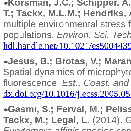
Korsman, J.C.; Schipper, A.M
T.; Tackx, M.L.M.; Hendriks, 
multiple environmental stress 
populations.
Environ. Sci. Tec
hdl.handle.net/10.1021/es500443
Jesus, B.; Brotas, V.; Maran
Spatial dynamics of microphy
fluorescence.
Est., Coast. and
dx.doi.org/10.1016/j.ecss.2005.0
Gasmi, S.; Ferval, M.; Peliss
Tackx, M.; Legal, L.
(2014). G
Eurytemora affinis
species comp