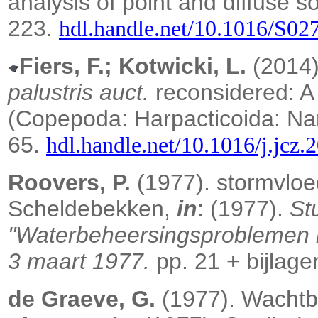
analysis of point and diffuse 
223.
hdl.handle.net/10.1016/S0
Fiers, F.; Kotwicki, L.
(2014
palustris auct.
reconsidered: A
(Copepoda: Harpacticoida: N
65.
hdl.handle.net/10.1016/j.jcz.
Roovers, P.
(1977). stormvloe
Scheldebekken,
in
: (1977).
St
"Waterbeheersingsproblemen i
3 maart 1977.
pp. 21 + bijlage
de Graeve, G.
(1977). Wachtb