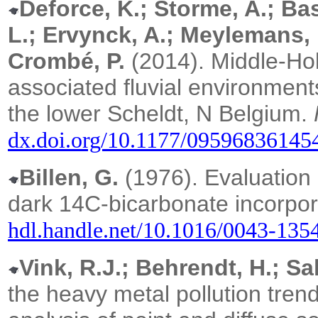
Deforce, K.; Storme, A.; Ba
L.; Ervynck, A.; Meylemans, E
Crombé, P.
(2014).
Middle-Hol
associated fluvial environment
the lower Scheldt, N Belgium.
dx.doi.org/10.1177/09596836145
Billen, G.
(1976). Evaluation o
dark 14C-bicarbonate incorpor
hdl.handle.net/10.1016/0043-135
Vink, R.J.; Behrendt, H.; S
the heavy metal pollution tren