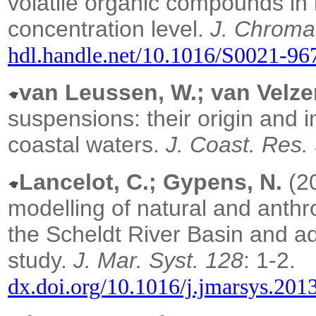
volatile organic compounds in 
concentration level.
J. Chroma
hdl.handle.net/10.1016/S0021-9
van Leussen, W.; van Velze
suspensions: their origin and 
coastal waters.
J. Coast. Res. 
Lancelot, C.; Gypens, N.
(20
modelling of natural and anth
the Scheldt River Basin and ad
study.
J. Mar. Syst. 128
: 1-2.
dx.doi.org/10.1016/j.jmarsys.201