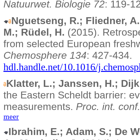
Natuurwet. Biologie 72
: 119-1
Nguetseng, R.; Fliedner, A.
M.; Rüdel, H.
(2015).
Retrospe
from selected European freshw
Chemosphere 134
: 427-434.
hdl.handle.net/10.1016/j.chemos
Klatter, L.; Janssen, H.; Dij
the Eastern Scheldt barrier: ev
measurements.
Proc. int. con
meer
Ibrahim, E.; Adam, S.; De We