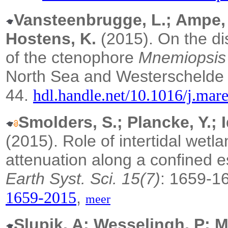
Vansteenbrugge, L.; Ampe, B
Hostens, K.
(2015).
On the di
of the ctenophore
Mnemiopsis 
North Sea and Westerschelde 
44.
hdl.handle.net/10.1016/j.mar
Smolders, S.; Plancke, Y.; 
(2015). Role of intertidal wetla
attenuation along a confined e
Earth Syst. Sci. 15(7)
: 1659-1
,
1659-2015
meer
Slupik, A; Wesselingh, P; 