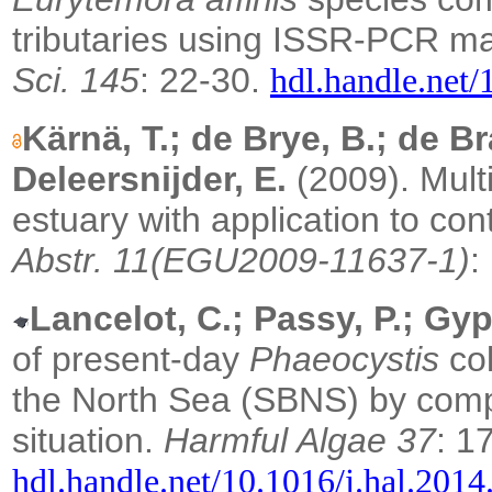
tributaries using ISSR-PCR m
Sci. 145
: 22-30.
hdl.handle.net/
Kärnä, T.; de Brye, B.; de B
Deleersnijder, E.
(2009).
Mult
estuary with application to co
Abstr. 11(EGU2009-11637-1)
:
Lancelot, C.; Passy, P.; Gy
of present-day
Phaeocystis
col
the North Sea (SBNS) by compa
situation.
Harmful Algae 37
: 1
hdl.handle.net/10.1016/j.hal.2014