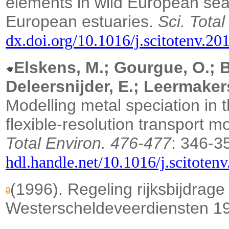
elements in wild European sea
European estuaries.
Sci. Tota
dx.doi.org/10.1016/j.scitotenv.20
Elskens, M.; Gourgue, O.; 
Deleersnijder, E.; Leermaker
Modelling metal speciation in 
flexible-resolution transport m
Total Environ. 476-477
: 346-3
hdl.handle.net/10.1016/j.scitoten
(1996). Regeling rijksbijdrage 
Westerscheldeveerdiensten 1