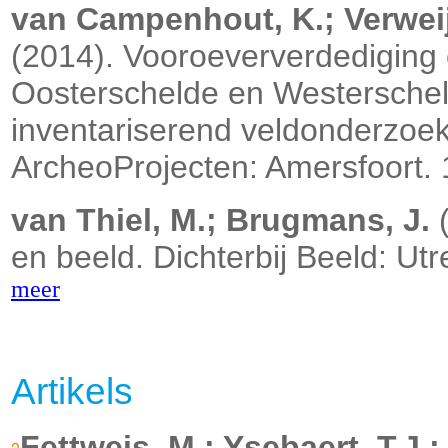
van Campenhout, K.; Verweij
(2014). Vooroeververdediging 
Oosterschelde en Westersche
inventariserend veldonderzoe
ArcheoProjecten: Amersfoort. 
van Thiel, M.; Brugmans, J.
(
en beeld. Dichterbij Beeld: U
meer
Artikels
Fettweis, M.; Ysebaert, T.J.;