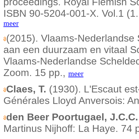
proceedings. Royal Flemish So
ISBN 90-5204-001-X.
Vol.1 (1
meer
(2015). Vlaams-Nederlandse
aan een duurzaam en vitaal 
Vlaams-Nederlandse Schelde
Zoom. 15 pp.,
meer
Claes, T.
(1930).
L'Escaut est
Générales Lloyd Anversois: A
den Beer Poortugael, J.C.C.
Martinus Nijhoff: La Haye. 74 