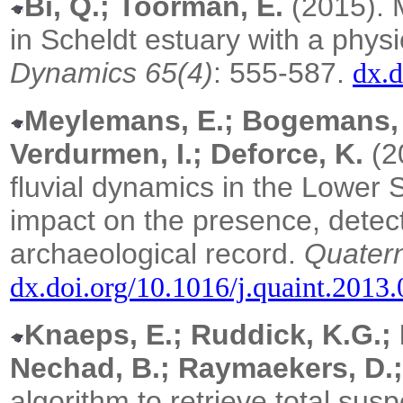
Bi, Q.; Toorman, E.
(2015). 
in Scheldt estuary with a phys
Dynamics 65(4)
: 555-587.
dx.d
Meylemans, E.; Bogemans, F
Verdurmen, I.; Deforce, K.
(2
fluvial dynamics in the Lower 
impact on the presence, detect
archaeological record.
Quatern
dx.doi.org/10.1016/j.quaint.2013
Knaeps, E.; Ruddick, K.G.; D
Nechad, B.; Raymaekers, D.;
algorithm to retrieve total sus