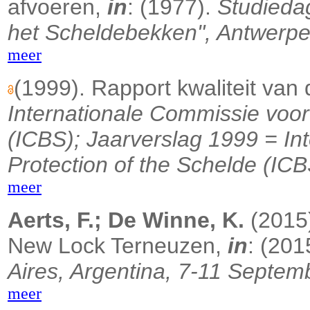
afvoeren,
in
: (1977).
Studieda
het Scheldebekken", Antwerpe
meer
(1999). Rapport kwaliteit van
Internationale Commissie voo
(ICBS); Jaarverslag 1999 = Int
Protection of the Schelde (ICB
meer
Aerts, F.; De Winne, K.
(2015
New Lock Terneuzen,
in
: (201
Aires, Argentina, 7-11 Septem
meer