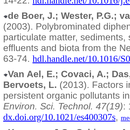
14-22.
hdl.handle.net/10.1016/j.
de Boer, J.; Wester, P.G.; v
(2003).
Polybrominated dipheny
particulate matter, sediments,
effluents and biota from the N
63-74.
hdl.handle.net/10.1016/
Van Ael, E.; Covaci, A.; Das,
Bervoets, L.
(2013). Factors i
persistent organic pollutants i
Environ. Sci. Technol. 47(19)
:
,
dx.doi.org/10.1021/es400307s
me