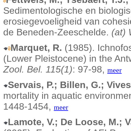
Sedimentologische en biologi
erosiegevoeligheid van cohesi
de Beneden-Zeeschelde.
(at)
Marquet, R.
(1985). Ichnofo
(Lower Pleistocene) in the An
Zool. Bel. 115(1)
: 97-98,
meer
Servais, P.; Billen, G.; Vive
mortality in aquatic environme
1448-1454,
meer
Lamote, V.; De Loose, M.; V