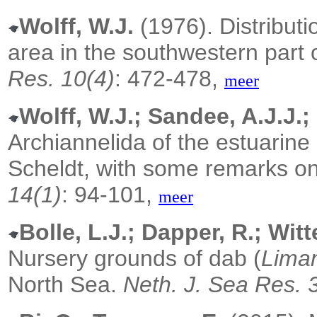
Wolff, W.J.
(1976). Distributi
area in the southwestern part 
Res. 10(4)
: 472-478,
meer
Wolff, W.J.; Sandee, A.J.J.;
Archiannelida of the estuarine
Scheldt, with some remarks on
14(1)
: 94-101,
meer
Bolle, L.J.; Dapper, R.; Witt
Nursery grounds of dab (
Lima
North Sea.
Neth. J. Sea Res. 