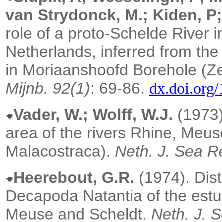
van Strydonck, M.; Kiden, P
role of a proto-Schelde River 
Netherlands, inferred from the
in Moriaanshoofd Borehole (Ze
Mijnb. 92(1)
: 69-86.
dx.doi.org
Vader, W.; Wolff, W.J.
(1973
area of the rivers Rhine, Meu
Malacostraca).
Neth. J. Sea R
Heerebout, G.R.
(1974). Dist
Decapoda Natantia of the estua
Meuse and Scheldt.
Neth. J. 