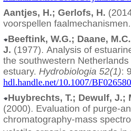
Aantjes, H.; Gerlofs, H.
(2014)
voorspellen faalmechanismen
Beeftink, W.G.; Daane, M.C.
J.
(1977).
Analysis of estuarin
the southwestern Netherlands w
estuary.
Hydrobiologia 52(1)
: 
hdl.handle.net/10.1007/BF02658
Huybrechts, T.; Dewulf, J.
(2000).
Evaluation of purge-an
chromatography-mass spectrom