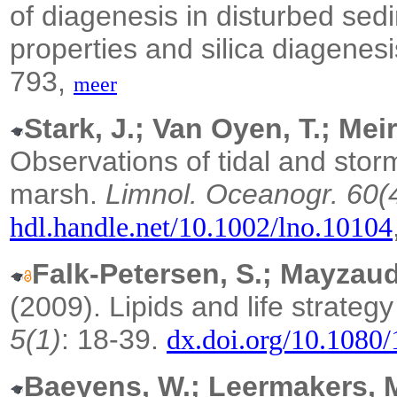
of diagenesis in disturbed sed
properties and silica diagenes
793,
meer
Stark, J.; Van Oyen, T.; Me
Observations of tidal and storm
marsh.
Limnol. Oceanogr. 60(
hdl.handle.net/10.1002/lno.10104
Falk-Petersen, S.; Mayzaud,
(2009). Lipids and life strategy
5(1)
: 18-39.
dx.doi.org/10.108
Baeyens, W.; Leermakers, 