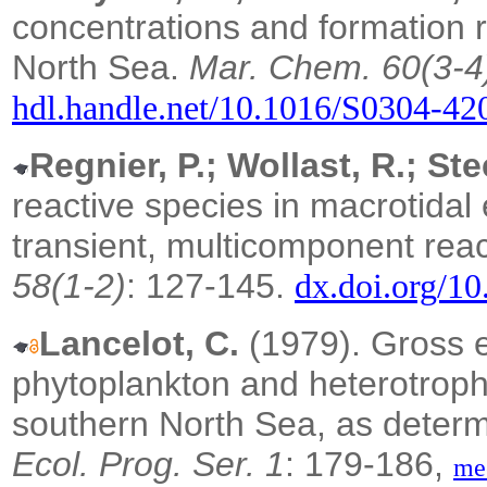
concentrations and formation r
North Sea.
Mar.
Chem. 60(3-4
hdl.handle.net/10.1016/S0304-4
Regnier, P.; Wollast, R.; Stee
reactive species in macrotidal 
transient, multicomponent rea
58(1-2)
: 127-145.
dx.doi.org/1
Lancelot, C.
(1979). Gross e
phytoplankton and heterotrophi
southern North Sea, as determ
Ecol. Prog. Ser. 1
: 179-186,
me