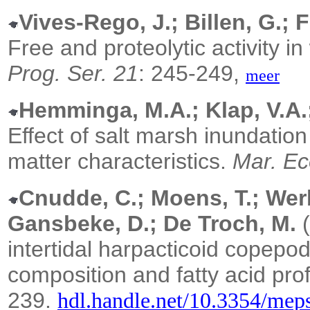
Vives-Rego, J.; Billen, G.; 
Free and proteolytic activity 
Prog. Ser. 21
: 245-249,
meer
Hemminga, M.A.; Klap, V.A.;
Effect of salt marsh inundation
matter characteristics.
Mar. Ec
Cnudde, C.; Moens, T.; Werb
Gansbeke, D.; De Troch, M.
(
intertidal harpacticoid copepo
composition and fatty acid prof
239.
hdl.handle.net/10.3354/mep