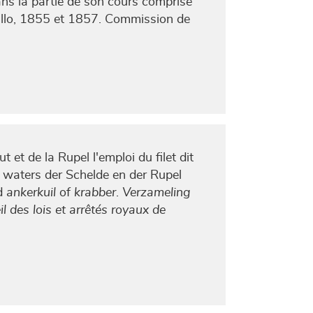
dans la partie de son cours comprise
t Lillo, 1855 et 1857. Commission de
 et de la Rupel l'emploi du filet dit
e waters der Schelde en der Rupel
md
ankerkuil
of
krabber
.
Verzameling
l des lois et arrêtés royaux de