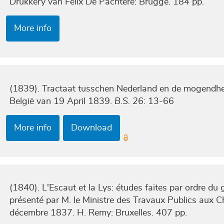
Drukkery van Felix De Pachtere: Brugge. 184 pp.
More info
(1839). Tractaat tusschen Nederland en de mogendh
België van 19 April 1839.
B.S. 26
: 13-66
More info
Download
(1840). L'Escaut et la Lys: études faites par ordre d
présenté par M. le Ministre des Travaux Publics aux C
décembre 1837. H. Remy: Bruxelles. 407 pp.