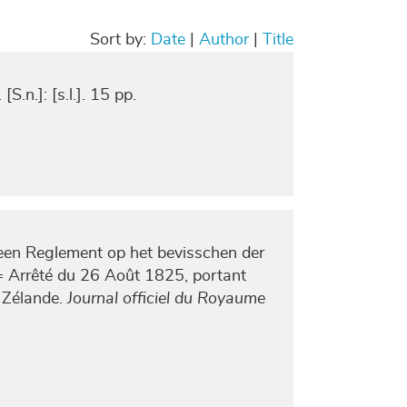
Sort by:
Date
|
Author
|
Title
.n.]: [s.l.]. 15 pp.
een Reglement op het bevisschen der
 Arrêté du 26 Août 1825, portant
a Zélande.
Journal officiel du Royaume