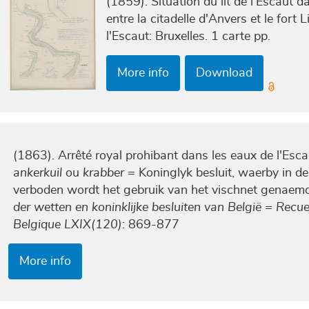
(1859). Situation du lit de l'Escaut 
entre la citadelle d'Anvers et le for
l'Escaut: Bruxelles. 1 carte pp.
More info
Download
(1863). Arrêté royal prohibant dans les eaux de l'Escaut
ankerkuil
ou
krabber
= Koninglyk besluit, waerby in d
verboden wordt het gebruik van het vischnet genae
der wetten en koninklijke besluiten van België = Recuei
Belgique LXIX(120)
: 869-877
More info