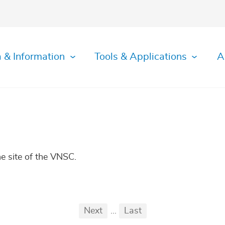
 & Information
Tools & Applications
A
e site of the VNSC.
First
Previous
Next
...
Last
...