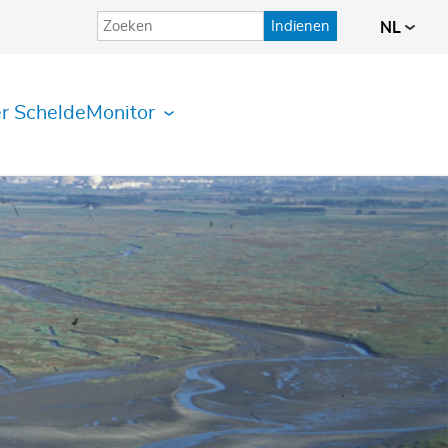
Indienen
NL
r ScheldeMonitor