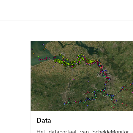
Afbeelding
Data
Het dataportaal van ScheldeMonitor