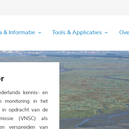
a & Informatie
Tools & Applicaties
Ove
r
derlands kennis- en
n monitoring in het
t in opdracht van de
missie (VNSC) als
en verspreiden van