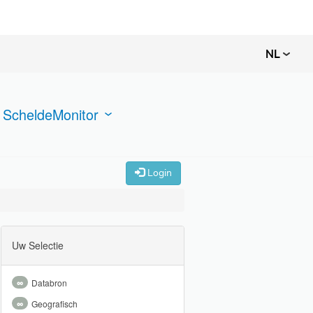
NL
 ScheldeMonitor
Login
Uw Selectie
∞
Databron
∞
Geografisch