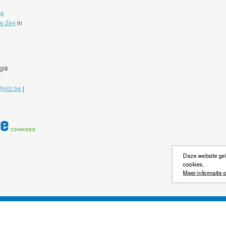
se
de Zee
in
gië
@vliz.be
|
Deze website gebr
cookies.
Meer informatie o
©2026 Scheldemonitor