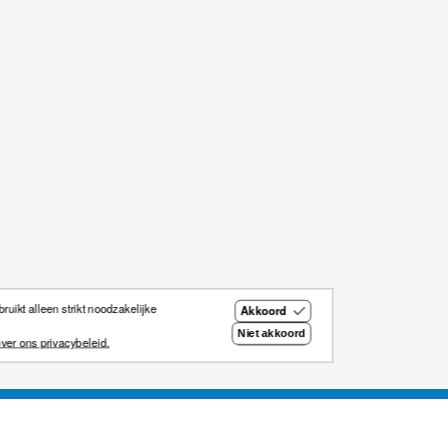
uikt alleen strikt noodzakelijke
Akkoord
Niet akkoord
ver ons privacybeleid.