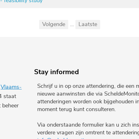
 feasibility study
Eerste
Vorige
Volgende
...
Laatste
...
Stay informed
Schrijf u in op onze attendering, die een 
e
Vlaams-
nieuwe aanwinsten die via ScheldeMonito
4 staat
attenderingen worden ook bijgehouden i
t beheer
moment terug kunt consulteren.
Via onderstaande formulier kan u zich ins
verdere vragen zijn omtrent te attenderi