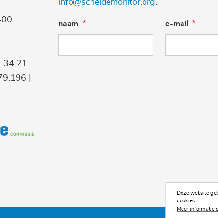
info@scheldemonitor.org
.
400
naam
e-mail
9-34 21
9.196 |
Deze website gebr
cookies.
Meer informatie o