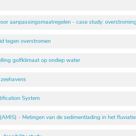
 voor aanpassingsmaatregelen - case study: overstromin
eid tegen overstromen
ing golfklimaat op ondiep water
e zeehavens
tification System
AMIS) - Metingen van de sedimentlading in het fluviatie