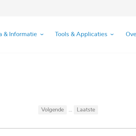
a & Informatie
Tools & Applicaties
Ove
Eerste
Vorige
Volgende
...
Laatste
...