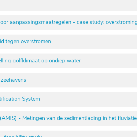
 voor aanpassingsmaatregelen - case study: overstromin
eid tegen overstromen
ing golfklimaat op ondiep water
e zeehavens
tification System
AMIS) - Metingen van de sedimentlading in het fluviatie