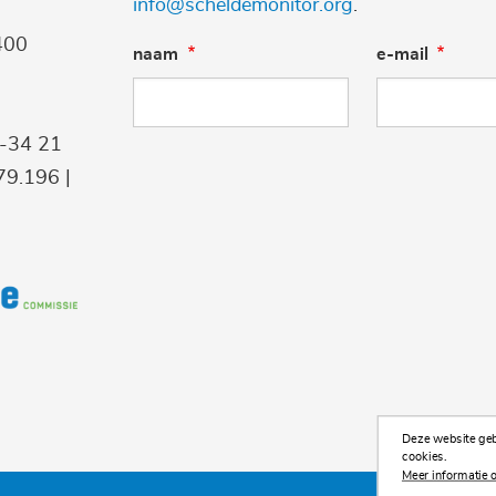
info@scheldemonitor.org
.
400
naam
e-mail
9-34 21
9.196 |
Deze website gebr
cookies.
Meer informatie o