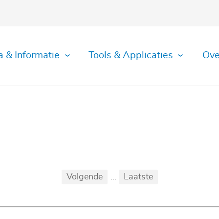
a & Informatie
Tools & Applicaties
Ove
Eerste
Vorige
Volgende
...
Laatste
...