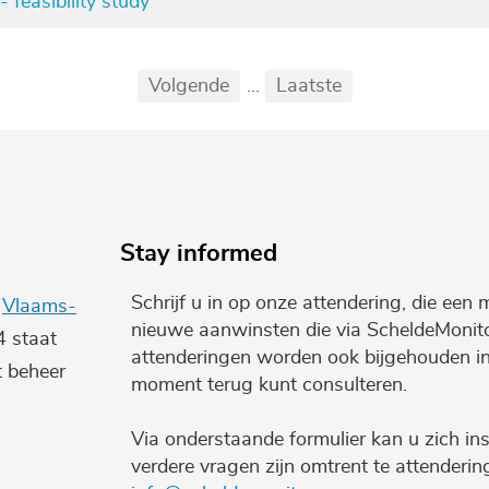
 feasibility study
Eerste
Vorige
Volgende
...
Laatste
...
Stay informed
Schrijf u in op onze attendering, die een 
e
Vlaams-
nieuwe aanwinsten die via ScheldeMonito
4 staat
attenderingen worden ook bijgehouden i
t beheer
moment terug kunt consulteren.
Via onderstaande formulier kan u zich ins
verdere vragen zijn omtrent te attenderi