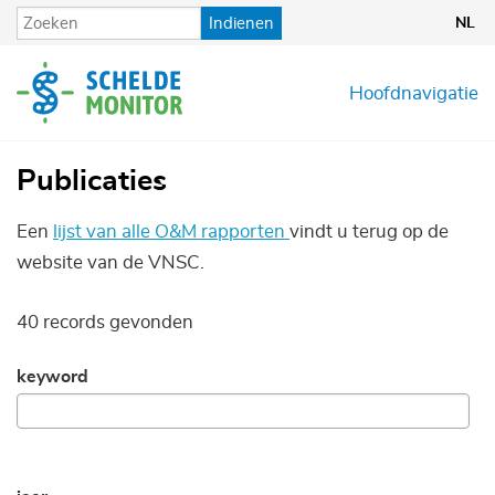
Overslaan
Indienen
NL
en
naar
de
Hoofdnavigatie
inhoud
gaan
Publicaties
Een
lijst van alle O&M rapporten
vindt u terug op de
website van de VNSC.
40 records gevonden
keyword