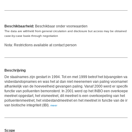
Beschikbaarheid:
Beschikbaar onder voorwaarden
The data are withheld from general circulation and disclosure but access may be obtained on
case-by-case basis through negotiation
Nota: Restrictions available at contact person
Beschrijving
De staalnames zijn gestart in 1994. Tot en met 1999 betrof het bijvangsten van
visbestandopnames en was het al dan niet meenemen van paling voornamelijk
afhankelijk van de hoeveelheid gevangen paling. Vanaf 2000 werd er specifiek 
functie van polluenten bemonsterd. In 2001 werd op het INBO een overkoepele
meetnet opgestart, het vismeetnet, dit meetnet is een overkoepeling van het
polluentenmeetnet, het visbestandmeetnet en het meetnet in functie van de ind
van biotische integriteit (IBI).
meer
Scope