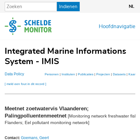
Overslaan
Indienen
NL
en
naar
de
Hoofdnavigatie
inhoud
gaan
Integrated Marine Informations
System - IMIS
Data Policy
Personen
|
Instituten
|
Publicaties
|
Projecten
|
Datasets
|
Kaarten
[ meld een fout in dit record ]
Meetnet zoetwatervis Vlaanderen;
Palingpolluentenmeetnet
[Monitoring network freshwater fish
Flanders; Eel pollutant monitoring network]
Contact:
Goemans, Geert