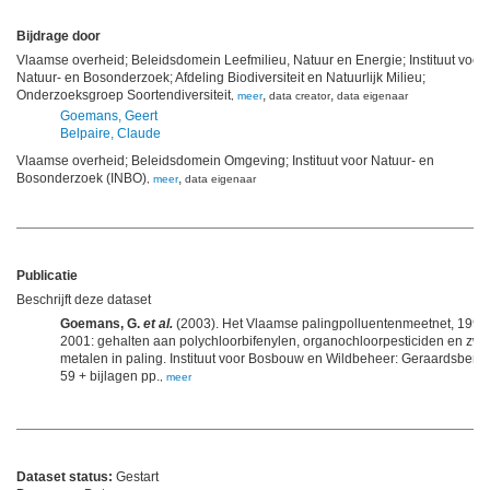
Bijdrage door
Vlaamse overheid; Beleidsdomein Leefmilieu, Natuur en Energie; Instituut voor
Natuur- en Bosonderzoek; Afdeling Biodiversiteit en Natuurlijk Milieu;
Onderzoeksgroep Soortendiversiteit
,
,
,
meer
data creator
data eigenaar
Goemans, Geert
Belpaire, Claude
Vlaamse overheid; Beleidsdomein Omgeving; Instituut voor Natuur- en
Bosonderzoek (INBO)
,
,
meer
data eigenaar
Publicatie
Beschrijft deze dataset
Goemans, G.
et al.
(2003). Het Vlaamse palingpolluentenmeetnet, 1994
2001: gehalten aan polychloorbifenylen, organochloorpesticiden en zwa
metalen in paling. Instituut voor Bosbouw en Wildbeheer: Geraardsberg
59 + bijlagen pp.
,
meer
Dataset status:
Gestart