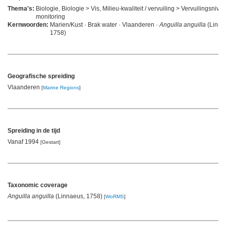
Thema's:
Biologie, Biologie > Vis, Milieu-kwaliteit / vervuiling > Vervuilingsnive
monitoring
Kernwoorden:
Marien/Kust · Brak water · Vlaanderen ·
Anguilla anguilla
(Linna
1758)
Geografische spreiding
Vlaanderen
[
Marine Regions
]
Spreiding in de tijd
Vanaf 1994
[Gestart]
Taxonomic coverage
Anguilla anguilla
(Linnaeus, 1758)
[
WoRMS
]