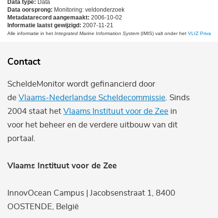
Data type:
Data
Data oorsprong:
Monitoring: veldonderzoek
Metadatarecord aangemaakt:
2006-10-02
Informatie laatst gewijzigd:
2007-11-21
Alle informatie in het
Integrated Marine Information System
(IMIS) valt onder het
VLIZ Privacy 
Contact
ScheldeMonitor wordt gefinancierd door
de
Vlaams-Nederlandse Scheldecommissie
. Sinds
2004 staat het
Vlaams Instituut voor de Zee
in
voor het beheer en de verdere uitbouw van dit
portaal.
Vlaams Instituut voor de Zee
InnovOcean Campus | Jacobsenstraat 1, 8400
OOSTENDE, België