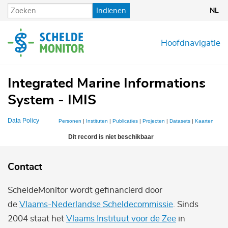
Overslaan
Indienen
NL
en
naar
de
Hoofdnavigatie
inhoud
gaan
Integrated Marine Informations
System - IMIS
Data Policy
Personen
|
Instituten
|
Publicaties
|
Projecten
|
Datasets
|
Kaarten
Dit record is niet beschikbaar
Contact
ScheldeMonitor wordt gefinancierd door
de
Vlaams-Nederlandse Scheldecommissie
. Sinds
2004 staat het
Vlaams Instituut voor de Zee
in