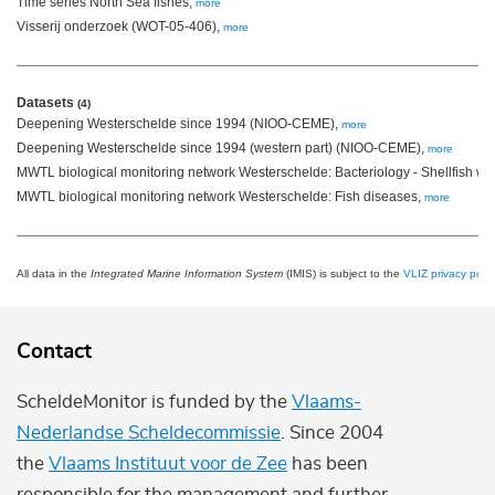
Time series North Sea fishes,
more
Visserij onderzoek (WOT-05-406),
more
Datasets
(4)
Deepening Westerschelde since 1994 (NIOO-CEME),
more
Deepening Westerschelde since 1994 (western part) (NIOO-CEME),
more
MWTL biological monitoring network Westerschelde: Bacteriology - Shellfish wa
MWTL biological monitoring network Westerschelde: Fish diseases,
more
All data in the
Integrated Marine Information System
(IMIS) is subject to the
VLIZ privacy polic
Contact
ScheldeMonitor is funded by the
Vlaams-
Nederlandse Scheldecommissie
. Since 2004
the
Vlaams Instituut voor de Zee
has been
responsible for the management and further