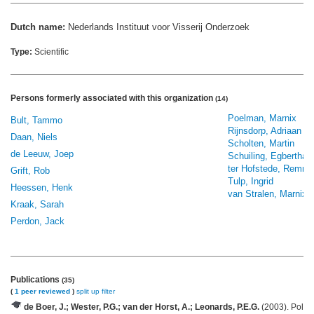
Dutch name:
Nederlands Instituut voor Visserij Onderzoek
Type:
Scientific
Persons formerly associated with this organization
(14)
Poelman, Marnix
Bult, Tammo
Rijnsdorp, Adriaan
Daan, Niels
Scholten, Martin
de Leeuw, Joep
Schuiling, Egbertha
ter Hofstede, Remme
Grift, Rob
Tulp, Ingrid
Heessen, Henk
van Stralen, Marnix
Kraak, Sarah
Perdon, Jack
Publications
(35)
(
1 peer reviewed
)
split up
filter
de Boer, J.; Wester, P.G.; van der Horst, A.; Leonards, P.E.G.
(2003). Polyb