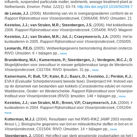
influents, suspended particulate matter, sediments, sewage treatment plant and e
Netherlands.
Environ. Pollut. 122(1)
: 63-74.
http://dx.doi.org/10.1016/S0269-7
de Leeuw, J.J.
(2006). Monitoring van vis in overgangswateren conform de eisen
Rapport Rijksinstituut voor Visserijonderzoek
, C006A/06. RIVO: IJmuiden. 21 + b
Kesteloo, J.J.; van Stralen, M.R.; Steenbergen, J.S.
(2006). Het kokkelbestand
2006.
Rapport Rijksinstituut voor Visserijonderzoek
, C054/06. RIVO: Wageninge
Kesteloo, J.J.; van Stralen, M.R.; Jol, J.; Craeymeersch, J.A.
(2005). Het kok
kustwateren in 2005.
Rapport Rijksinstituut voor Visserijonderzoek
, C050/05. R
Leonards, P.E.G.
(2005). Veldwerkgegevens bemonstering dioxinen onderzoek
RIVO: IJmuiden. 6 + bijlagen pp.,
more
Brandenburg, W.A.; Kamermans, P.; Steenbergen, J.; Verdegem, M.C.J.; Dive
Mogelijkheden voor zeecultuur in nieuwe getijdennatuur langs de Westerschel
Visserijonderzoek
, C027/04. RIVO: Ijmuiden. 31 pp.,
more
Kamermans, P.; Bult, T.P.; Kater, B.J.; Baars, D.; Kesteloo, J.; Perdon, K.J.; S
EVA II (Evaluatie Schelpdiervisserij tweede fase). Deelproject H4: Invloed van na
op de dynamiek van bestanden aan kokkels (
Cerastoderma edule
) en nonnen (
Waddenzee, Ooster- en Westerschelde.
Rapport Rijksinstituut voor Visserijond
Instituut voor Visserijonderzoek (RIVO): Ijmuiden. 148 + bijlagen pp.,
more
Kesteloo, J.J.; van Stralen, M.R.; Breen, V.P.; Craeymeersch, J.A.
(2004). Het
kustwateren in 2004.
Rapport Rijksinstituut voor Visserijonderzoek
, C052/04. RI
more
Kotterman, M.J.J.
(2004). Resultaten van het RWS-RIKZ JAMP 2003 monitorin
flesus
L.). Biologische gegevens van bot en milieukritische stoffen in bot en mo
Visserijonderzoek
, C015/04. RIVO: IJmuiden. 14 + bijlagen pp.,
more
Steenbergen, J.
(2004). Het effect van sterk wisselende zoutgehalten op het b