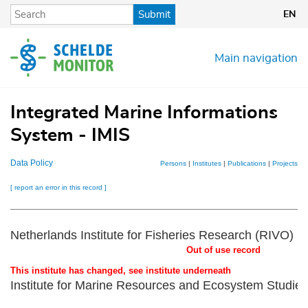
Skip
Submit
EN
to
main
content
Main navigation
Integrated Marine Informations
System - IMIS
Data Policy
Persons
|
Institutes
|
Publications
|
Projects
|
D
[ report an error in this record ]
Netherlands Institute for Fisheries Research (RIVO)
Out of use record
This institute has changed, see institute underneath
Institute for Marine Resources and Ecosystem Stud