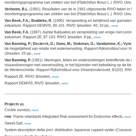
monitoringsprogramma van ziekten van bot (
Platichthys flesus
L.). RIVO: IJmuide
Verboom, B.L.
(1991). Resultaten van de in 1991 uitgevoerde RIVO taken in
monitoringsprogramma van ziekten van bot (
Platichthys flesus
L.). RIVO: IJmuide
Van Beek, F.A.; Boddeke, R.
(1990). Verspreiding en talrijkheid van garnalen (
C
estuarium.
Rapport DEMVIS
, 90-101. RIVO: Ijmuiden. 40, 10 pp.,
more
Van Beek, F.A.
(1987). Aantal fluktuaties en verspreiding van enige niet commer
estuarium.
Rapport ZE
, 87-103. RIVO: Ijmuiden. 9 pp.,
more
Van Banning, P.; Declerck, D.; Guns, M.; Stokman, G.; Vandamme, K.; Vyncke
de mogelijkheid van relatie met watervervuiling.
Rapport Rijksinstituut voor Vis
IJmuiden. 25 pp.,
more
Van Banning, P.
(1981). Meningen, feiten en onderzoekingen betreffende de mog
visaandoeningen met zeevervuiling, in het bijzonder met betrekking op de keuz
de Westerschelde.
Rapport Rijksinstituut voor Visserijonderzoek
, 81(02). RIVO: 
Rapport ZE. RIVO: Ijmuiden,
more
Rapport DEMVIS. RIVO: Ijmuiden,
more
Projects
(6)
Cockle surveys,
more
: Flame retardants Integrated Risk assessment for Endocrine effects,
FIRE
more
Sweet-Salt,
more
System description delta (incl. distribution Japanese cupped oyster (
Crassostre