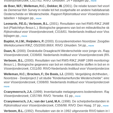
Visserijonderzoek
, C017/02. RIVO: IJmuiden. 14 + bijlagen pp.,
more
de Boer, W.F.; Welleman, H.C.; Dekker, W.
(2001). De relatie tussen het voorko
de
Demersal fish Survey
in relatie tot het zoutgehalte en andere habitatvariab
Oosterschelde en Westerschelde.
Rapport Rijksinstituut voor Visserijonderzoek
tabellen + bijlagen pp.,
more
Leonards, P.E.G.; Verboom, B.L.
(2001). Resultaten van het RWS-RIKZ JAMP 
bot (
Platichthys flesus
L.). Biologische gegevens van bot en milieukritische stof
Rijksinstituut voor Visserijonderzoek
, C016/01. Nederlands Instituut voor Visser
bijlagen pp.,
more
Baptist, H.J.M.; Reijnders, P.
(2000). Ecosysteemdoelen Noordzee: Zoogdieren
Werkdocument RIKZ
, OS/2000.866X. RIVO: IJmuiden. 54 pp.,
more
Daan, N.
(2000). Deskstudie Draagkracht Westerschelde voor jonge vis.
Rapport
Visserijonderzoek
, C039/00. Nederlands Instituut voor Visserijonderzoek (RIVO)
Verboom, B.L.
(2000). Resultaten van het RWS-RIKZ JAMP 1999 monitoringspr
flesus
L.). Biologische gegevens van bot en milieukritische stoffen in bot en mo
Visserijonderzoek
, C011/00. RIVO-Nederlands Instituut voor Visserijonderzoek: 
Welleman, H.C.; Brocken, F.; De Boois, I.J.
(2000). Vergelijking dichtheden, gro
Noordzee - Deelproject 2 uit studie "Kinderkamerfunctie Westerschelde": eindr
voor Visserijonderzoek
, C008/00. Nederlands Instituut voor Visserijonderzoek (R
more
Craeymeersch, J.A.
(1999). Inventarisatie metagegevens bodemdieren.
Rappor
Visserijonderzoek
, C057/99. RIVO: Yerseke. 61 pp.,
more
Craeymeersch, J.A.; van der Land, M.A.
(1998). De schelpdierbestanden in d
Rijksinstituut voor Visserijonderzoek
, C056/98. RIVO: Den Haag. 37 pp.,
more
Verboom, B.L.
(1992). Resultaten van de in 1992 uitgevoerde RIVO taken in