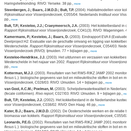
Haringvlietmonding. RIVO: Yerseke. 38 pp.,
more
Steenbergen, J.; Baars, J.M.D.D.; Bult, T.P.
(2004). Habitatmodellen voor kokke
Rijksinstituut voor Visserijonderzoek
, C055/04. Nederlands Instituut voor Visser
pp.,
more
Bult, T.P.; Kesteloo, J.J.; Craeymeersch, J.A.
(2003). Het kokkelbestand in de
Rapport Rijksinstituut voor Visserijonderzoek
, CO41(3). RIVO: Wageningen. 48 
Kamermans, P.; Kesteloo, J.; Baars, D.
(2003). Eindrapport EVA II (Evaluatie S
Deelproject H2: Evaluatie van de geschatte omvang en ligging van kokkelbest
Westerschelde.
Rapport Rijksinstituut voor Visserijonderzoek
, C054/03. Nederla
Visserijonderzoek (RIVO): Ijmuiden. 77 + bijlagen pp.,
more
Kesteloo-Hendrikse, J.J.
(2003). Het uitdunnen en verzaaien van kokkelbestan
Westerschelde in het najaar van 2002.
Rapport Rijksinstituut voor Visserijonde
pp.,
more
Kotterman, M.J.J.
(2003). Resultaten van het RWS-RIKZ JAMP 2002 monitorin
flesus
L.): biologische gegevens van bot en milieukritische stoffen in bot en mo
Visserijonderzoek
, C028/03. RIVO: IJmuiden. 14 + bijlagen pp.,
more
van Gool, A.C.M.; Poelman, M.
(2003). Schelpdierwaterkwaliteit in Nederlands
(fecale coliformen).
Rivo report
, C027/03. RIVO: IJmuiden. 9 + bijlagen pp.,
more
Bult, T.P.; Kesteloo, J.J.
(2002). Het kokkelbestand in de Nederlandse kustwate
voor Visserijonderzoek
, C038/02. RIVO: Den Haag. 46 pp.,
more
Kater, B.J.; Baars, J.M.D.D.
(2002). De Oosterschelde werken en de relatie tus
biomassa van kokkels.
Rapport Rijksinstituut voor Visserijonderzoek
, C055/02. 
Leonards, P.E.G.
(2002). Resultaten van het RWS-RIKZ JAMP 2001 monitoring
flesus
L.): biologische gegevens van bot en milieukritische stoffen in bot en mo