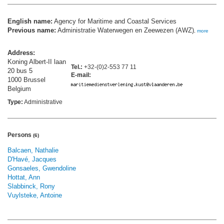
English name:
Agency for Maritime and Coastal Services
Previous name:
Administratie Waterwegen en Zeewezen (AWZ)
,
more
Address:
Koning Albert-II laan
Tel.:
+32-(0)2-553 77 11
20 bus 5
E-mail:
1000 Brussel
Belgium
Type:
Administrative
Persons
(6)
Balcaen, Nathalie
D'Havé, Jacques
Gonsaeles, Gwendoline
Hottat, Ann
Slabbinck, Rony
Vuylsteke, Antoine