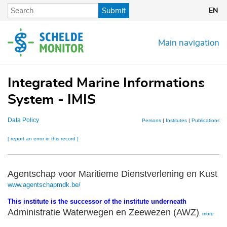
Skip
Submit
EN
to
main
content
Main navigation
Integrated Marine Informations
System - IMIS
Data Policy
Persons
|
Institutes
|
Publications
|
P
[ report an error in this record ]
Agentschap voor Maritieme Dienstverlening en Kus
www.agentschapmdk.be/
This institute is the successor of the institute underneath
Administratie Waterwegen en Zeewezen (AWZ)
,
more