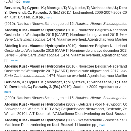
(L.A.T.) pp.,
more
Bervoets, R.; Cypers, K.; Moortgat, T.; Vuylsteke, T.; Vanhessche, U.; Desca
Y.; Devriendt, C.; Pauwels, J. (Ed.)
(2011). Lustrumboek 2006-2007-2008-2009-
en Kust: Brussel. 218 pp.,
more
(2010). Nautisch Nieuws Scheldegebied 16.
Nautisch Nieuws Scheldegebied
, 
Afdeling Kust - Vlaamse Hydrografie
(2010). Noordzee Belgisch-Nederlandse 
Oostende tot Westkapelle 2015 [KAART]. Hernieuwde uitgave mei 2015.
Interna
Série Carte Internationale
, 1474. Vlaamse overheid. Agentschap voor Maritieme 
Afdeling Kust - Vlaamse Hydrografie
(2010). Noordzee Belgisch-Nederlandse 
Oostende tot Westkapelle 2018 [KAART]. Hernieuwde uitgave december 2018.
Series = Série Carte Internationale
, 1474. Vlaamse overheid. Agentschap voor Ma
pp.,
more
Afdeling Kust - Vlaamse Hydrografie
(2010). Noordzee Belgisch-Nederlandse 
Oostende tot Westkapelle 2017 [KAART]. hernieuwde uitgave april 2017.
Intern
Série Carte Internationale
, 1474. Vlaamse overheid. Agentschap voor Maritieme 
Bervoets, R.; Cypers, K.; Moortgat, T.; Vuylsteke, T.; Vanhessche, U.; Desca
Y.; Devriendt, C.; Pauwels, J. (Ed.)
(2010). Jaarboek 2009. Agentschap voor Mari
more
(2009). Nautisch Nieuws Scheldegebied 15.
Nautisch Nieuws Scheldegebied
, 
Afdeling Kust - Vlaamse Hydrografie
(2009). Getijtafels voor Nieuwpoort, Oos
Antwerpen en Wintam 2010 T.A.W.; Getijtafels voor Nieuwpoort, Oostende, Zeeb
Wintam 2010 L.A.T. Keerdruk. IVA Maritieme Dienstverlening en Kust: Brussel. 142
Afdeling Kust - Vlaamse Hydrografie
(2009). Westerschelde - Zeeschelde: Mo
Maritieme Dienstverlening en Kust: Brussel. 11 kaarten pp.,
more