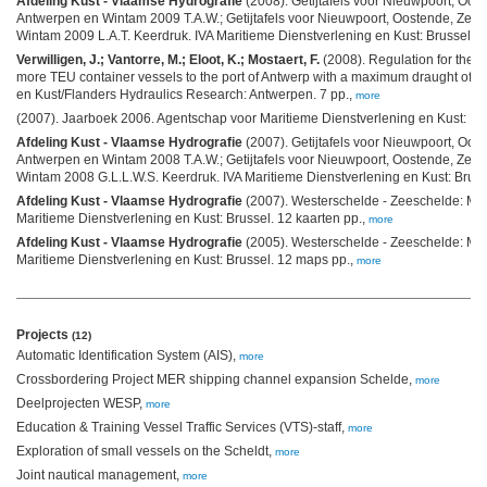
Afdeling Kust - Vlaamse Hydrografie
(2008). Getijtafels voor Nieuwpoort, Oos
Antwerpen en Wintam 2009 T.A.W.; Getijtafels voor Nieuwpoort, Oostende, Zeeb
Wintam 2009 L.A.T. Keerdruk. IVA Maritieme Dienstverlening en Kust: Brussel. 132
Verwilligen, J.; Vantorre, M.; Eloot, K.; Mostaert, F.
(2008). Regulation for the 
more TEU container vessels to the port of Antwerp with a maximum draught of 
en Kust/Flanders Hydraulics Research: Antwerpen. 7 pp.,
more
(2007). Jaarboek 2006. Agentschap voor Maritieme Dienstverlening en Kust: Bru
Afdeling Kust - Vlaamse Hydrografie
(2007). Getijtafels voor Nieuwpoort, Oos
Antwerpen en Wintam 2008 T.A.W.; Getijtafels voor Nieuwpoort, Oostende, Zeeb
Wintam 2008 G.L.L.W.S. Keerdruk. IVA Maritieme Dienstverlening en Kust: Brussel
Afdeling Kust - Vlaamse Hydrografie
(2007). Westerschelde - Zeeschelde: Mo
Maritieme Dienstverlening en Kust: Brussel. 12 kaarten pp.,
more
Afdeling Kust - Vlaamse Hydrografie
(2005). Westerschelde - Zeeschelde: Mo
Maritieme Dienstverlening en Kust: Brussel. 12 maps pp.,
more
Projects
(12)
Automatic Identification System (AIS),
more
Crossbordering Project MER shipping channel expansion Schelde,
more
Deelprojecten WESP,
more
Education & Training Vessel Traffic Services (VTS)-staff,
more
Exploration of small vessels on the Scheldt,
more
Joint nautical management,
more