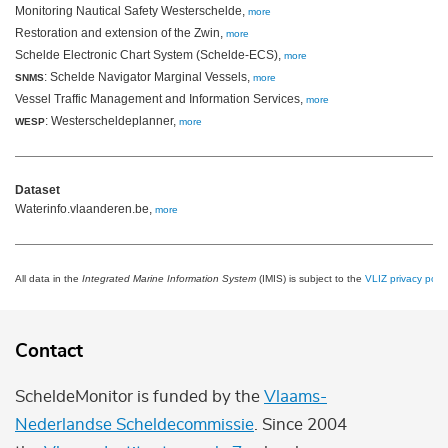
Monitoring Nautical Safety Westerschelde,
more
Restoration and extension of the Zwin,
more
Schelde Electronic Chart System (Schelde-ECS),
more
: Schelde Navigator Marginal Vessels,
SNMS
more
Vessel Traffic Management and Information Services,
more
: Westerscheldeplanner,
WESP
more
Dataset
Waterinfo.vlaanderen.be,
more
All data in the
Integrated Marine Information System
(IMIS) is subject to the
VLIZ privacy polic
Contact
ScheldeMonitor is funded by the
Vlaams-
Nederlandse Scheldecommissie
. Since 2004