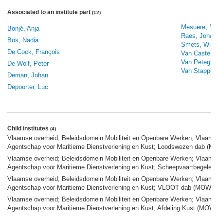
Associated to an institute part
(12)
Mesuere, Mar
Bonjé, Anja
Raes, Johan
Bos, Nadia
Smets, Wim
De Cock, François
Van Castere
Van Peteghe
De Wolf, Peter
Van Stappen
Deman, Johan
Depoorter, Luc
Child institutes
(4)
Vlaamse overheid; Beleidsdomein Mobiliteit en Openbare Werken; Vlaams 
Agentschap voor Maritieme Dienstverlening en Kust; Loodswezen dab (M
Vlaamse overheid; Beleidsdomein Mobiliteit en Openbare Werken; Vlaams 
Agentschap voor Maritieme Dienstverlening en Kust; Scheepvaartbegelei
Vlaamse overheid; Beleidsdomein Mobiliteit en Openbare Werken; Vlaams 
Agentschap voor Maritieme Dienstverlening en Kust; VLOOT dab (MOW)
,
Vlaamse overheid; Beleidsdomein Mobiliteit en Openbare Werken; Vlaams 
Agentschap voor Maritieme Dienstverlening en Kust; Afdeling Kust (MOW)