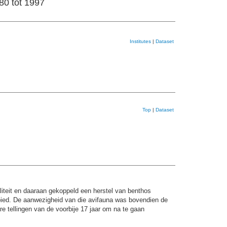
80 tot 1997
Institutes
|
Dataset
Top
|
Dataset
iteit en daaraan gekoppeld een herstel van benthos
 gebied. De aanwezigheid van die avifauna was bovendien de
e tellingen van de voorbije 17 jaar om na te gaan