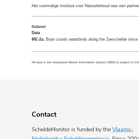
Het voormalige Instituut voor Natuurbehoud was een partner 
Dataset
Data
ME-2a.
Boat counts waterbirds along the Zeeschelde since
All data in the
Integrated Marine Information System
(IMIS) is subject to th
Contact
ScheldeMonitor is funded by the
Vlaams-
Nederlandse Scheldecommissie
. Since 200