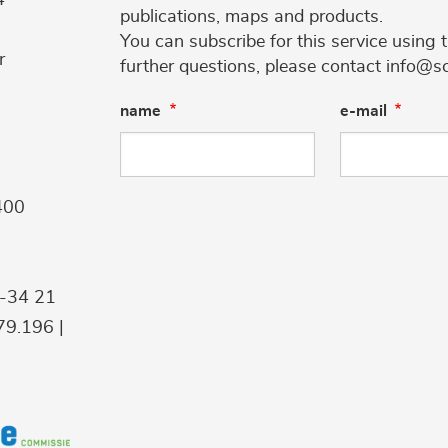
publications, maps and products.
You can subscribe for this service using 
r
further questions, please contact info@s
name
e-mail
400
9-34 21
9.196 |