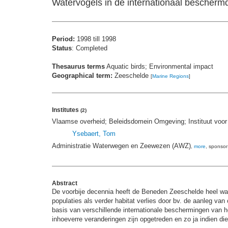
Watervogels in de internationaal bescher
Period:
1998 till 1998
Status
: Completed
Thesaurus terms
Aquatic birds; Environmental impact
Geographical term:
Zeeschelde
[
Marine Regions
]
Institutes
(2)
Vlaamse overheid; Beleidsdomein Omgeving; Instituut voo
Ysebaert, Tom
Administratie Waterwegen en Zeewezen (AWZ)
,
more
, sponsor
Abstract
De voorbije decennia heeft de Beneden Zeeschelde heel wat
populaties als verder habitat verlies door bv. de aanleg va
basis van verschillende internationale beschermingen van he
inhoeverre veranderingen zijn opgetreden en zo ja indien di