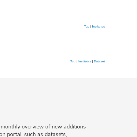
Top
|
Institutes
Top
|
Institutes
|
Dataset
 a monthly overview of new additions
on portal, such as datasets,