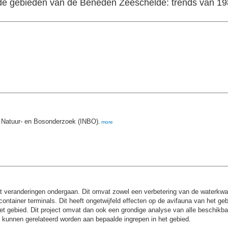
mde gebieden van de Beneden Zeeschelde: trends van 19
r Natuur- en Bosonderzoek (INBO)
,
more
 veranderingen ondergaan. Dit omvat zowel een verbetering van de waterkwal
n container terminals. Dit heeft ongetwijfeld effecten op de avifauna van het
t gebied. Dit project omvat dan ook een grondige analyse van alle beschikbar
e kunnen gerelateerd worden aan bepaalde ingrepen in het gebied.