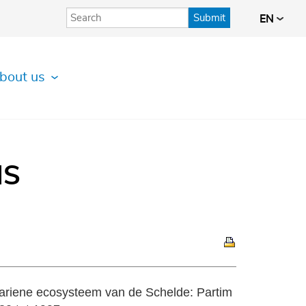
Submit
EN
bout us
IS
uariene ecosysteem van de Schelde: Partim