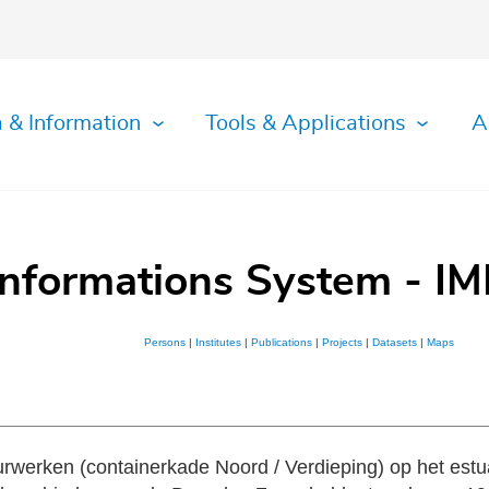
 & Information
Tools & Applications
A
Informations System - IM
Persons
|
Institutes
|
Publications
|
Projects
|
Datasets
|
Maps
urwerken (containerkade Noord / Verdieping) op het est