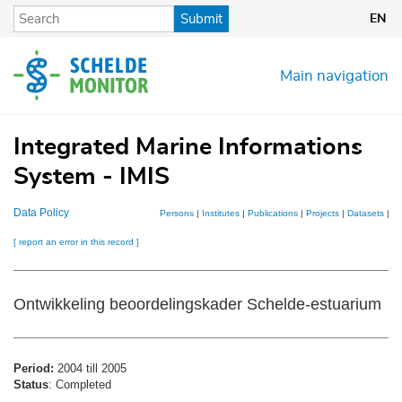
Skip
Submit
EN
to
main
content
Main navigation
Integrated Marine Informations
System - IMIS
Data Policy
Persons
|
Institutes
|
Publications
|
Projects
|
Datasets
|
M
[ report an error in this record ]
Ontwikkeling beoordelingskader Schelde-estuarium
Period:
2004 till 2005
Status
: Completed