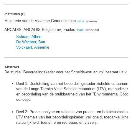
Institutes
(2)
Ministerie van de Vlaamse Gemeenschap
,
more
, sponsor
ARCADIS; ARCADIS Belgium nv; Ecolas
,
more
, executant
Schram, Albert
De Wachter, Bart
Volckaert, Annemie
Abstract
De studie "Beoordelingskader voor het Schelde-estuarium" bestaat uit vijf 
Deel 1: Doelstelling van het beoordelingskader Schelde-estuarium, d
van de Lange Termijn Visie Schelde-estuarium (LTV), methodiek va
en beoordeling van de bruikbaarheid van het "Environmental Goods
concept.
Deel 2: Procesanalyse en selectie van proces- en beleidsindicatoren
LTV thema's van het beoordelingskader: veiligheid, toegankelijkheid
natuurlijkheid, toerisme en recreatie, en visserij.