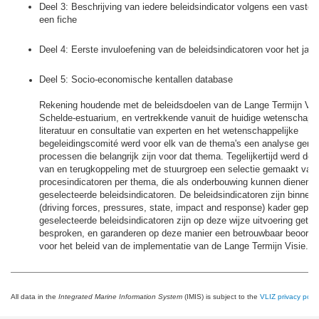
Deel 3: Beschrijving van iedere beleidsindicator volgens een vaste s
een fiche
Deel 4: Eerste invuloefening van de beleidsindicatoren voor het jaa
Deel 5: Socio-economische kentallen database
Rekening houdende met de beleidsdoelen van de Lange Termijn Visi
Schelde-estuarium, en vertrekkende vanuit de huidige wetenschappe
literatuur en consultatie van experten en het wetenschappelijke
begeleidingscomité werd voor elk van de thema's een analyse gem
processen die belangrijk zijn voor dat thema. Tegelijkertijd werd door
van en terugkoppeling met de stuurgroep een selectie gemaakt van 
procesindicatoren per thema, die als onderbouwing kunnen dienen v
geselecteerde beleidsindicatoren. De beleidsindicatoren zijn binne
(driving forces, pressures, state, impact and response) kader gepla
geselecteerde beleidsindicatoren zijn op deze wijze uitvoering getoe
besproken, en garanderen op deze manier een betrouwbaar beoorde
voor het beleid van de implementatie van de Lange Termijn Visie.
All data in the
Integrated Marine Information System
(IMIS) is subject to the
VLIZ privacy polic