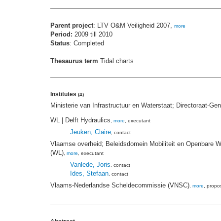
Parent project
: LTV O&M Veiligheid 2007,
more
Period:
2009 till 2010
Status
: Completed
Thesaurus term
Tidal charts
Institutes
(4)
Ministerie van Infrastructuur en Waterstaat; Directoraat-G
WL | Delft Hydraulics
,
more
, executant
Jeuken, Claire
, contact
Vlaamse overheid; Beleidsdomein Mobiliteit en Openbare W
(WL)
,
more
, executant
Vanlede, Joris
, contact
Ides, Stefaan
, contact
Vlaams-Nederlandse Scheldecommissie (VNSC)
,
more
, propo