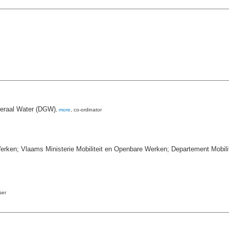
eneraal Water (DGW)
,
more
, co-ordinator
erken; Vlaams Ministerie Mobiliteit en Openbare Werken; Departement Mobil
ser