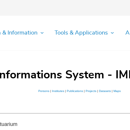
 & Information
Tools & Applications
A
Informations System - IM
Persons
|
Institutes
|
Publications
|
Projects
|
Datasets
|
Maps
tuarium