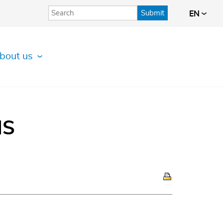
Submit
EN
bout us
IS