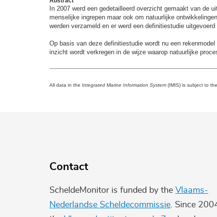
Abstract
In 2007 werd een gedetailleerd overzicht gemaakt van de uit
menselijke ingrepen maar ook om natuurlijke ontwikkelinge
werden verzameld en er werd een definitiestudie uitgevoer
Op basis van deze definitiestudie wordt nu een rekenmodel 
inzicht wordt verkregen in de wijze waarop natuurlijke pro
All data in the
Integrated Marine Information System
(IMIS) is subject to th
Contact
ScheldeMonitor is funded by the
Vlaams-
Nederlandse Scheldecommissie
. Since 200