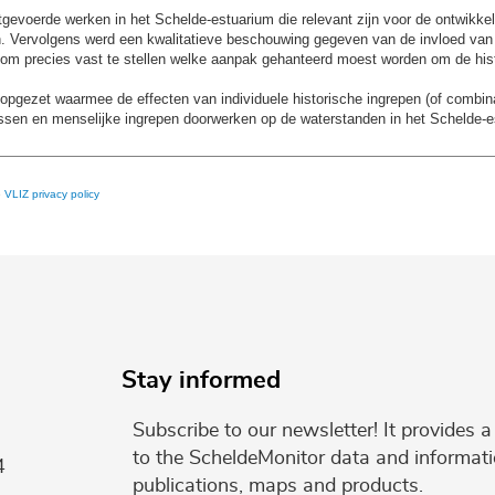
gevoerde werken in het Schelde-estuarium die relevant zijn voor de ontwikkeli
n. Vervolgens werd een kwalitatieve beschouwing gegeven van de invloed van 
d om precies vast te stellen welke aanpak gehanteerd moest worden om de his
opgezet waarmee de effecten van individuele historische ingrepen (of combin
cessen en menselijke ingrepen doorwerken op de waterstanden in het Schelde-e
e
VLIZ privacy policy
Stay informed
Subscribe to our newsletter! It provides
to the ScheldeMonitor data and informati
4
publications, maps and products.