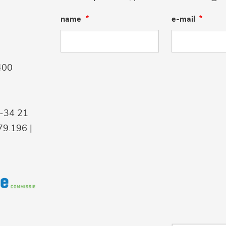
name
e-mail
400
9-34 21
9.196 |