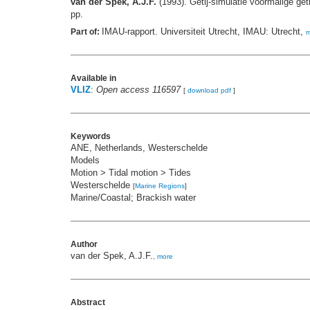
van der Spek, A.J.F.
(1993). Getij-simulatie voormalige ge
pp.
IMAU-rapport. Universiteit Utrecht, IMAU: Utrecht,
Part of:
m
Available in
VLIZ
:
Open access 116597
[
download pdf
]
Keywords
ANE, Netherlands, Westerschelde
Models
Motion > Tidal motion > Tides
Westerschelde
[
Marine Regions
]
Marine/Coastal; Brackish water
Author
van der Spek, A.J.F.
,
more
Abstract