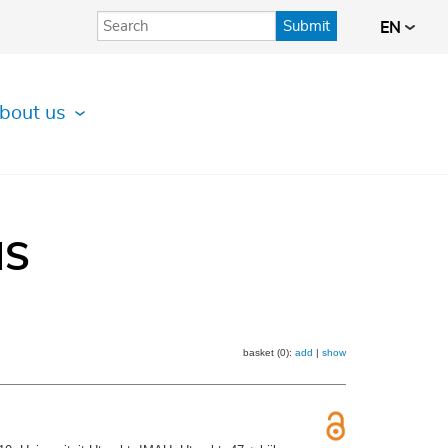
Submit
EN
bout us
IS
basket (0):
add
|
show