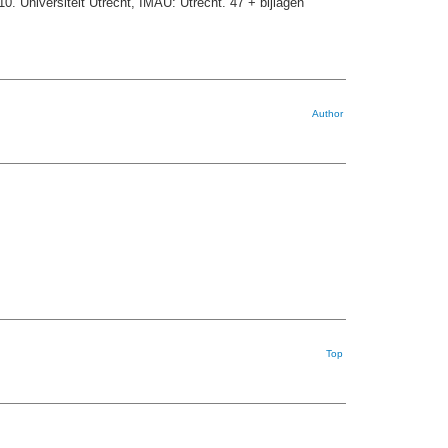
10. Universiteit Utrecht, IMAU: Utrecht. 47 + bijlagen
Author
Top