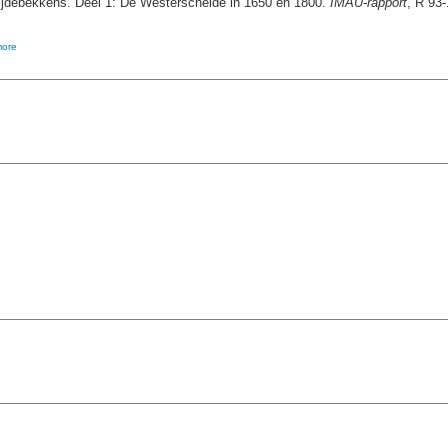
tijdebekkens. Deel 1: De Westerschelde in 1650 en 1800.
IMAU-rapport
, R 93-
ore