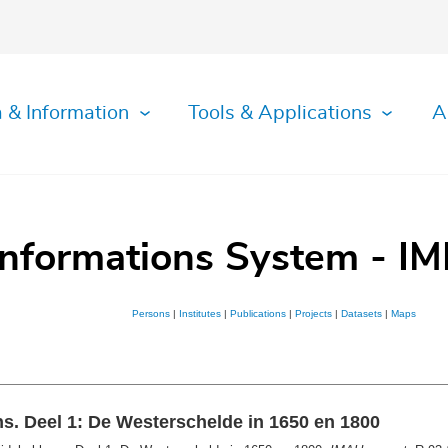
 & Information
Tools & Applications
A
Informations System - IM
Persons
|
Institutes
|
Publications
|
Projects
|
Datasets
|
Maps
ns. Deel 1: De Westerschelde in 1650 en 1800