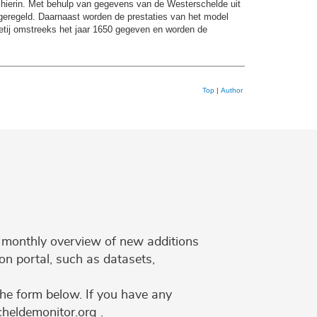
g hierin. Met behulp van gegevens van de Westerschelde uit
geregeld. Daarnaast worden de prestaties van het model
etij omstreeks het jaar 1650 gegeven en worden de
Top
|
Author
 a monthly overview of new additions
on portal, such as datasets,
the form below. If you have any
cheldemonitor.org .