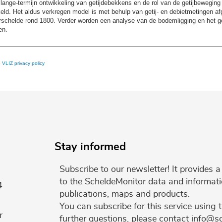
 lange-termijn ontwikkeling van getijdebekkens en de rol van de getijbewegin
ld. Het aldus verkregen model is met behulp van getij- en debietmetingen af
erschelde rond 1800. Verder worden een analyse van de bodemligging en het g
en.
e
VLIZ privacy policy
Stay informed
Subscribe to our newsletter! It provides
to the ScheldeMonitor data and informati
4
publications, maps and products.
You can subscribe for this service using 
r
further questions, please contact info@s