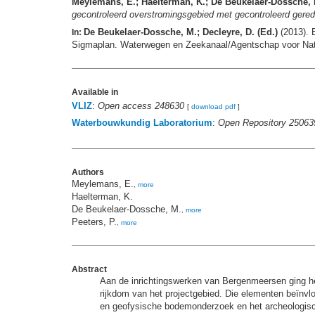
Meylemans, E.; Haelterman, K.; De Beukelaer-Dossche, M
gecontroleerd overstromingsgebied met gecontroleerd geredu
De Beukelaer-Dossche, M.; Decleyre, D. (Ed.)
(2013). 
In:
Sigmaplan. Waterwegen en Zeekanaal/Agentschap voor Nat
Available in
VLIZ
:
Open access 248630
[
download pdf
]
Waterbouwkundig Laboratorium
:
Open Repository 25063
Authors
Meylemans, E.
,
more
Haelterman, K.
De Beukelaer-Dossche, M.
,
more
Peeters, P.
,
more
Abstract
Aan de inrichtingswerken van Bergenmeersen ging hee
rijkdom van het projectgebied. Die elementen beïnvl
en geofysische bodemonderzoek en het archeologische