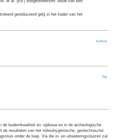
, M.
et al.
(Ed.)
Bergenmeersen: bouw van een
leerd gereduceerd getij in het kader van het
Authors
Top
in de bodemkwaliteit en -opbouw en in de archeologische
ft de resultaten van het milieuhygiënische, geotechnische
luis onder de loep. Via die in- en uitwateringssluizen zal