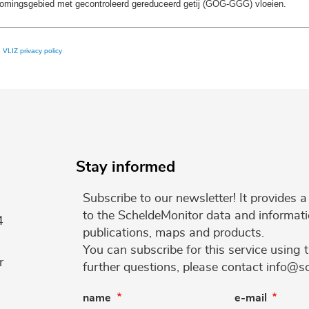
stromingsgebied met gecontroleerd gereduceerd getij (GOG-GGG) vloeien.
e
VLIZ privacy policy
Stay informed
Subscribe to our newsletter! It provides
to the ScheldeMonitor data and informati
4
publications, maps and products.
You can subscribe for this service using 
r
further questions, please contact info@s
name
e-mail