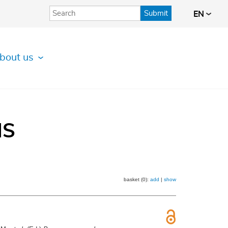
Submit
EN
bout us
IS
basket (0):
add
|
show