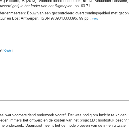
.; Peeters, P.
(2013). Voorbereidend onderzoek,
in
: De Beukelaer-Dossche
ceerd getij in het kader van het Sigmaplan.
pp. 63-71
Bergenmeersen: Bouw van een gecontroleerd overstromingsgebied met gecontro
uur en Bos: Antwerpen. ISBN 9789040303395. 99 pp.,
more
9
[
OWA
]
l wat voorbereidend onderzoek vooraf. Dat was nodig om inzicht te krijgen 
oeden immers het ontwerp en de kosten van het project.Dit hoofdstuk beschrij
 onderzoek. Daarnaast neemt het de modelproeven van de in- en uitwateringss