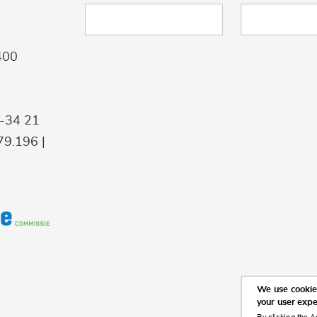
400
9-34 21
9.196 |
We use cookies
your user exp