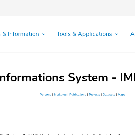
 & Information
Tools & Applications
A
Informations System - IM
Persons
|
Institutes
|
Publications
|
Projects
|
Datasets
|
Maps