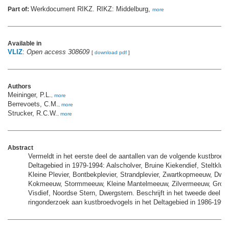
Werkdocument RIKZ. RIKZ: Middelburg,
Part of:
more
Available in
VLIZ
:
Open access 308609
[
download pdf
]
Authors
Meininger, P.L.
,
more
Berrevoets, C.M.
,
more
Strucker, R.C.W.
,
more
Abstract
Vermeldt in het eerste deel de aantallen van de volgende kustbroedv
Deltagebied in 1979-1994: Aalscholver, Bruine Kiekendief, Steltkluut
Kleine Plevier, Bontbekplevier, Strandplevier, Zwartkopmeeuw, Dw
Kokmeeuw, Stormmeeuw, Kleine Mantelmeeuw, Zilvermeeuw, Grote
Visdief, Noordse Stern, Dwergstern. Beschrijft in het tweede deel he
ringonderzoek aan kustbroedvogels in het Deltagebied in 1986-1994