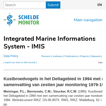
Skip
Submit
EN
to
main
content
Main navigation
Integrated Marine Informations
System - IMIS
Data Policy
Persons
|
Institutes
|
Publications
|
Projects
|
Datasets
|
Ma
[ report an error in this record ]
basket
Kustbroedvogels in het Deltagebied in 1994 met e
samenvatting van zestien jaar monitoring 1979-19
Meininger, P.L.; Berrevoets, C.M.; Strucker, R.C.W.
(1995). Kustbroedvog
het Deltagebied in 1994 met een samenvatting van zestien jaar monitoring
1994.
Werkdocument RIKZ
, OS-95.807X. RWS, RIKZ: Middelburg. 62 + bi
pp.