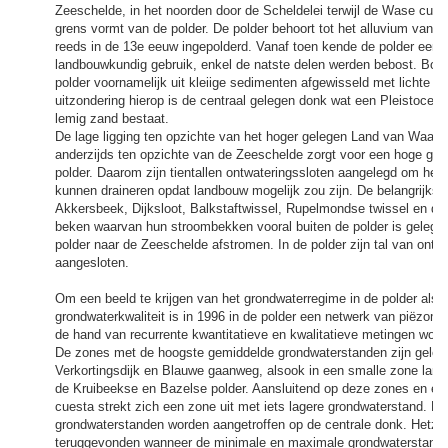
Zeeschelde, in het noorden door de Scheldelei terwijl de Wase cuest
grens vormt van de polder. De polder behoort tot het alluvium van 
reeds in de 13e eeuw ingepolderd. Vanaf toen kende de polder een 
landbouwkundig gebruik, enkel de natste delen werden bebost. Bo
polder voornamelijk uit kleiige sedimenten afgewisseld met lichte 
uitzondering hierop is de centraal gelegen donk wat een Pleistocene r
lemig zand bestaat.
De lage ligging ten opzichte van het hoger gelegen Land van Waas 
anderzijds ten opzichte van de Zeeschelde zorgt voor een hoge gro
polder. Daarom zijn tientallen ontwateringssloten aangelegd om het
kunnen draineren opdat landbouw mogelijk zou zijn. De belangrijkst
Akkersbeek, Dijksloot, Balkstaftwissel, Rupelmondse twissel en de Vli
beken waarvan hun stroombekken vooral buiten de polder is gelegen
polder naar de Zeeschelde afstromen. In de polder zijn tal van ontw
aangesloten.
Om een beeld te krijgen van het grondwaterregime in de polder als
grondwaterkwaliteit is in 1996 in de polder een netwerk van piëzome
de hand van recurrente kwantitatieve en kwalitatieve metingen wor
De zones met de hoogste gemiddelde grondwaterstanden zijn geleg
Verkortingsdijk en Blauwe gaanweg, alsook in een smalle zone lang
de Kruibeekse en Bazelse polder. Aansluitend op deze zones en ev
cuesta strekt zich een zone uit met iets lagere grondwaterstand. De
grondwaterstanden worden aangetroffen op de centrale donk. Hetzel
teruggevonden wanneer de minimale en maximale grondwaterstand