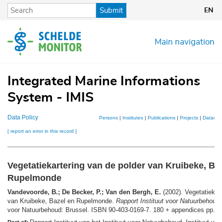
Skip
Submit
EN
to
main
content
Main navigation
Integrated Marine Informations
System - IMIS
Data Policy
Persons
|
Institutes
|
Publications
|
Projects
|
Dataset
[ report an error in this record ]
Vegetatiekartering van de polder van Kruibeke, Ba
Rupelmonde
Vandevoorde, B.; De Becker, P.; Van den Bergh, E.
(2002). Vegetatiekart
van Kruibeke, Bazel en Rupelmonde.
Rapport Instituut voor Natuurbehoud
voor Natuurbehoud: Brussel. ISBN 90-403-0169-7. 180 + appendices pp.