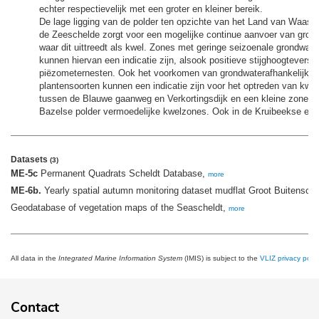
echter respectievelijk met een groter en kleiner bereik.
De lage ligging van de polder ten opzichte van het Land van Waas 
de Zeeschelde zorgt voor een mogelijke continue aanvoer van grond
waar dit uittreedt als kwel. Zones met geringe seizoenale grondwa
kunnen hiervan een indicatie zijn, alsook positieve stijghoogteversch
piëzometernesten. Ook het voorkomen van grondwaterafhankelijke v
plantensoorten kunnen een indicatie zijn voor het optreden van kwel
tussen de Blauwe gaanweg en Verkortingsdijk en een kleine zone te
Bazelse polder vermoedelijke kwelzones. Ook in de Kruibeekse en B
Datasets
(3)
ME-5c
Permanent Quadrats Scheldt Database,
more
ME-6b.
Yearly spatial autumn monitoring dataset mudflat Groot Buitensch
Geodatabase of vegetation maps of the Seascheldt,
more
All data in the
Integrated Marine Information System
(IMIS) is subject to the
VLIZ privacy polic
Contact