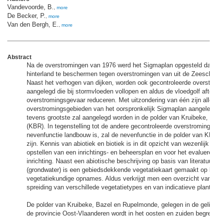
Vandevoorde, B.
,
more
De Becker, P.
,
more
Van den Bergh, E.
,
more
Abstract
Na de overstromingen van 1976 werd het Sigmaplan opgesteld dat al
hinterland te beschermen tegen overstromingen van uit de Zeescheld
Naast het verhogen van dijken, worden ook gecontroleerde overstr
aangelegd die bij stormvloeden vollopen en aldus de vloedgolf afto
overstromingsgevaar reduceren. Met uitzondering van één zijn alle 
overstromingsgebieden van het oorspronkelijk Sigmaplan aangelegd.
tevens grootste zal aangelegd worden in de polder van Kruibeke, 
(KBR). In tegenstelling tot de andere gecontroleerde overstromings
nevenfunctie landbouw is, zal de nevenfunctie in de polder van KBR
zijn. Kennis van abiotiek en biotiek is in dit opzicht van wezenlijk b
opstellen van een inrichtings- en beheersplan en voor het evalueren
inrichting. Naast een abiotische beschrijving op basis van literatuu
(grondwater) is een gebiedsdekkende vegetatiekaart gemaakt op ba
vegetatiekundige opnames. Aldus verkrijgt men een overzicht van de
spreiding van verschillede vegetatietypes en van indicatieve planten
De polder van Kruibeke, Bazel en Rupelmonde, gelegen in de gelij
de provincie Oost-Vlaanderen wordt in het oosten en zuiden begren