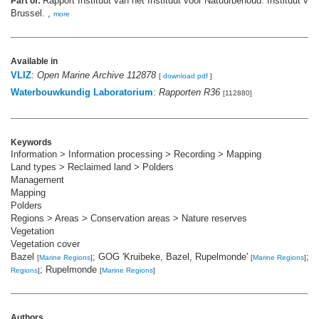
Rapport Instituut van het Instituut voor Natuurbehoud. Instituut vo
Part of:
Brussel. ,
more
Available in
VLIZ
:
Open Marine Archive 112878
[
download pdf
]
Waterbouwkundig Laboratorium
:
Rapporten R36
[112880]
Keywords
Information > Information processing > Recording > Mapping
Land types > Reclaimed land > Polders
Management
Mapping
Polders
Regions > Areas > Conservation areas > Nature reserves
Vegetation
Vegetation cover
Bazel
; GOG 'Kruibeke, Bazel, Rupelmonde'
; 
[
Marine Regions
]
[
Marine Regions
]
; Rupelmonde
Regions
]
[
Marine Regions
]
Authors