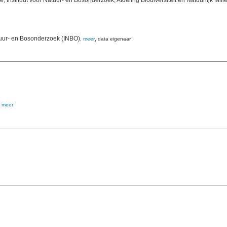
 Instituut voor Natuur- en Bosonderzoek; Afdeling Biodiversiteit en Natuurlijk Mi
tuur- en Bosonderzoek (INBO)
,
,
meer
data eigenaar
,
meer