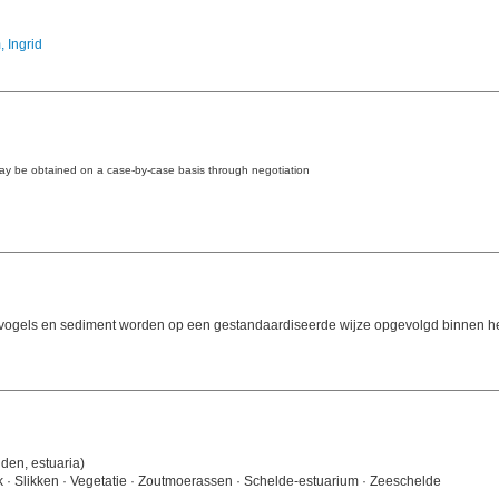
 Ingrid
may be obtained on a case-by-case basis through negotiation
rvogels en sediment worden op een gestandaardiseerde wijze opgevolgd binnen he
nden, estuaria)
ek · Slikken · Vegetatie · Zoutmoerassen · Schelde-estuarium · Zeeschelde