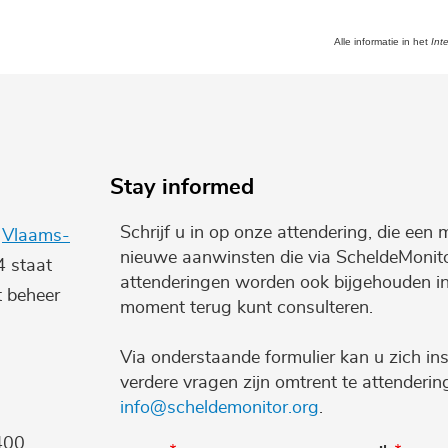
Alle informatie in het
Int
Stay informed
Schrijf u in op onze attendering, die een 
e
Vlaams-
nieuwe aanwinsten die via ScheldeMonito
4 staat
attenderingen worden ook bijgehouden i
t beheer
moment terug kunt consulteren.
Via onderstaande formulier kan u zich ins
verdere vragen zijn omtrent te attenderi
info@scheldemonitor.org
.
400