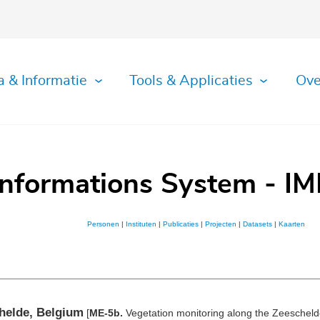
a & Informatie
Tools & Applicaties
Ove
Informations System - IM
Personen
|
Instituten
|
Publicaties
|
Projecten
|
Datasets
|
Kaarten
helde, Belgium
[
ME-5b.
Vegetation monitoring along the Zeescheld