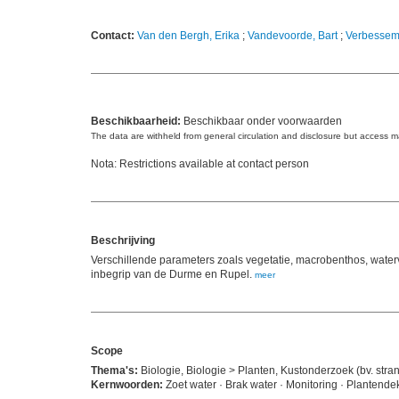
Contact:
Van den Bergh, Erika
;
Vandevoorde, Bart
;
Verbessem,
Beschikbaarheid:
Beschikbaar onder voorwaarden
The data are withheld from general circulation and disclosure but access 
Nota: Restrictions available at contact person
Beschrijving
Verschillende parameters zoals vegetatie, macrobenthos, wate
inbegrip van de Durme en Rupel.
meer
Scope
Thema's:
Biologie, Biologie > Planten, Kustonderzoek (bv. stra
Kernwoorden:
Zoet water · Brak water · Monitoring · Plantend