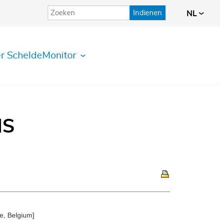
Indienen
NL
r ScheldeMonitor
IS
e, Belgium]