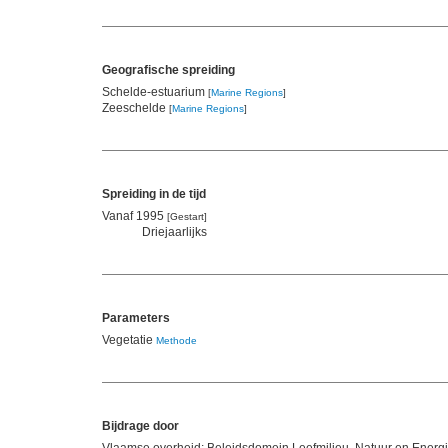
Geografische spreiding
Schelde-estuarium
[
Marine Regions
]
Zeeschelde
[
Marine Regions
]
Spreiding in de tijd
Vanaf 1995
[Gestart]
Driejaarlijks
Parameters
Vegetatie
Methode
Bijdrage door