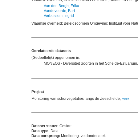
Vlaamse overheid; Beleidsdomein Leefmilieu, Natuur en Energie;
Van den Bergh, Erika
Vandevoorde, Bart
Verbessem, Ingrid
Vlaamse overheid; Beleidsdomein Omgeving; Instituut voor Na
Gerelateerde datasets
(Gedeeltelijk) opgenomen in:
MONEOS - Diversiteit Soorten in het Schelde-Estuarium
Project
Monitoring van schorvegetaties langs de Zeeschelde,
meer
Dataset status:
Gestart
Data type:
Data
Data oorsprong:
Monitoring: veldonderzoek