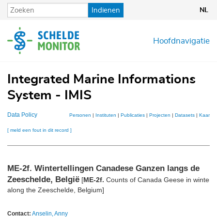
Overslaan
Indienen
NL
en
naar
de
Hoofdnavigatie
inhoud
gaan
Integrated Marine Informations
System - IMIS
Data Policy
Personen
|
Instituten
|
Publicaties
|
Projecten
|
Datasets
|
Kaarten
[ meld een fout in dit record ]
ME-2f.
Wintertellingen Canadese Ganzen langs de
Zeeschelde, België
[
ME-2f.
Counts of Canada Geese in winter
along the Zeeschelde, Belgium]
Contact:
Anselin, Anny