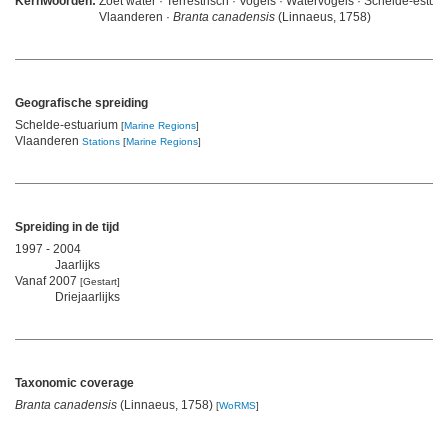
Kernwoorden:
Zoet water · Terrestrisch · Vogels · Watervogels · Schelde-estuar
Vlaanderen ·
Branta canadensis
(Linnaeus, 1758)
Geografische spreiding
Schelde-estuarium
[
Marine Regions
]
Vlaanderen
Stations
[
Marine Regions
]
Spreiding in de tijd
1997 - 2004
Jaarlijks
Vanaf 2007
[Gestart]
Driejaarlijks
Taxonomic coverage
Branta canadensis
(Linnaeus, 1758)
[
WoRMS
]