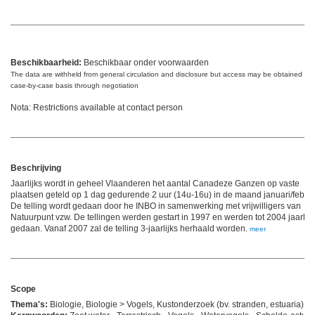
Beschikbaarheid:
Beschikbaar onder voorwaarden
The data are withheld from general circulation and disclosure but access may be obtained on
case-by-case basis through negotiation
Nota: Restrictions available at contact person
Beschrijving
Jaarlijks wordt in geheel Vlaanderen het aantal Canadeze Ganzen op vaste
plaatsen geteld op 1 dag gedurende 2 uur (14u-16u) in de maand januari/februa
De telling wordt gedaan door he INBO in samenwerking met vrijwilligers van
Natuurpunt vzw. De tellingen werden gestart in 1997 en werden tot 2004 jaarlijk
gedaan. Vanaf 2007 zal de telling 3-jaarlijks herhaald worden.
meer
Scope
Thema's:
Biologie, Biologie > Vogels, Kustonderzoek (bv. stranden, estuaria)