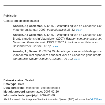
Publicatie
Gebaseerd op deze dataset
Anselin, A.; Cooleman, S.
(2007). Wintertelling van de Canadese Gans 
Vlaanderen, januari 2007.
Vogelnieuws 8
: 28-32
,
meer
Anselin, A.; Cooleman, S.
(2007). Wintertelling van de Canadese Gans,
Branta canadensis in Vlaanderen (2007).
Rapport van het Instituut voor
Natuur- en Bosonderzoek
, INBO.R.2007.9. Instituut voor Natuur- en
Bosonderzoek: Brussel. 16 pp.
,
meer
Anselin, A.; Devos, K.
(2005). Wintertellingen van verwilderde ganzen i
Vlaanderen, met bijzondere aandacht voor de Canadese gans
Branta
canadensis
.
Natuur.Oriolus 71(Bijlage)
: 90-102
,
meer
Dataset status:
Gestart
Data type:
Data
Data oorsprong:
Monitoring: veldonderzoek
Metadatarecord aangemaakt:
2007-02-26
Informatie laatst gewijzigd:
2009-03-30
Alle informatie in het
Integrated Marine Information System
(IMIS) valt onder het
VLIZ Privacy 