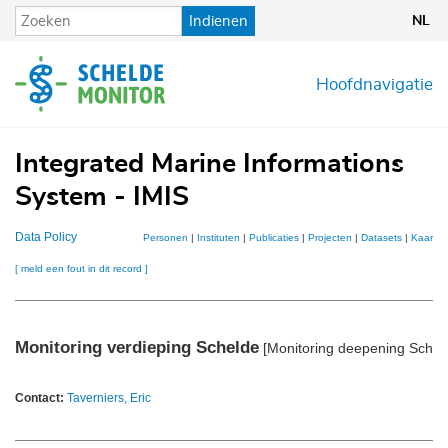
Overslaan
Indienen
NL
en
naar
de
Hoofdnavigatie
inhoud
gaan
Integrated Marine Informations
System - IMIS
Data Policy
Personen
|
Instituten
|
Publicaties
|
Projecten
|
Datasets
|
Kaarten
[ meld een fout in dit record ]
Monitoring verdieping Schelde
[Monitoring deepening Schel
Contact:
Taverniers, Eric