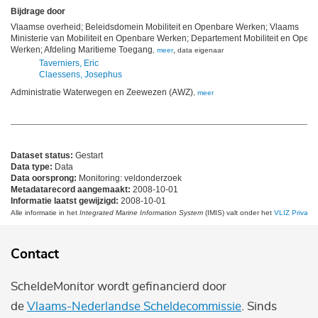
Bijdrage door
Vlaamse overheid; Beleidsdomein Mobiliteit en Openbare Werken; Vlaams
Ministerie van Mobiliteit en Openbare Werken; Departement Mobiliteit en Open
Werken; Afdeling Maritieme Toegang
,
,
meer
data eigenaar
Taverniers, Eric
Claessens, Josephus
Administratie Waterwegen en Zeewezen (AWZ)
,
meer
Dataset status:
Gestart
Data type:
Data
Data oorsprong:
Monitoring: veldonderzoek
Metadatarecord aangemaakt:
2008-10-01
Informatie laatst gewijzigd:
2008-10-01
Alle informatie in het
Integrated Marine Information System
(IMIS) valt onder het
VLIZ Privacy 
Contact
ScheldeMonitor wordt gefinancierd door
de
Vlaams-Nederlandse Scheldecommissie
. Sinds