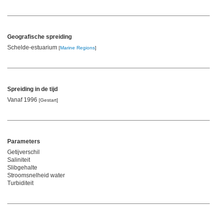
Geografische spreiding
Schelde-estuarium
[
Marine Regions
]
Spreiding in de tijd
Vanaf 1996
[Gestart]
Parameters
Getijverschil
Saliniteit
Slibgehalte
Stroomsnelheid water
Turbiditeit