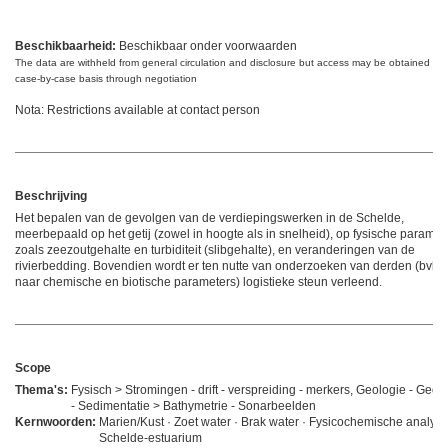
Beschikbaarheid:
Beschikbaar onder voorwaarden
The data are withheld from general circulation and disclosure but access may be obtained on
case-by-case basis through negotiation
Nota: Restrictions available at contact person
Beschrijving
Het bepalen van de gevolgen van de verdiepingswerken in de Schelde,
meerbepaald op het getij (zowel in hoogte als in snelheid), op fysische paramet
zoals zeezoutgehalte en turbiditeit (slibgehalte), en veranderingen van de
rivierbedding. Bovendien wordt er ten nutte van onderzoeken van derden (bvb.
naar chemische en biotische parameters) logistieke steun verleend.
Scope
Thema's:
Fysisch > Stromingen - drift - verspreiding - merkers, Geologie - Geof
- Sedimentatie > Bathymetrie - Sonarbeelden
Kernwoorden:
Marien/Kust · Zoet water · Brak water · Fysicochemische analyse
Schelde-estuarium