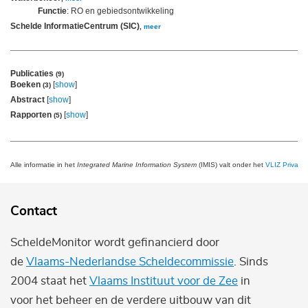
Functie
: RO en gebiedsontwikkeling
Schelde InformatieCentrum (SIC)
,
meer
Publicaties
(9)
Boeken
[
show
]
(3)
Abstract
[
show
]
Rapporten
[
show
]
(5)
Alle informatie in het
Integrated Marine Information System
(IMIS) valt onder het
VLIZ Privacy 
Contact
ScheldeMonitor wordt gefinancierd door
de
Vlaams-Nederlandse Scheldecommissie
. Sinds
2004 staat het
Vlaams Instituut voor de Zee
in
voor het beheer en de verdere uitbouw van dit