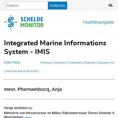
Overslaan
Indienen
NL
en
naar
de
Hoofdnavigatie
inhoud
gaan
Integrated Marine Informations
System - IMIS
Data Policy
Personen
|
Instituten
|
Publicaties
|
Projecten
|
Datasets
|
Kaar
[ meld een fout in dit record ]
mevr. Phernambucq, Anja
Vorige instituten
(2)
Ministerie van Infrastructuur en Milieu; Rijkswaterstaat; Dienst Zeeland; Afd
Waterbeheer
,
meer