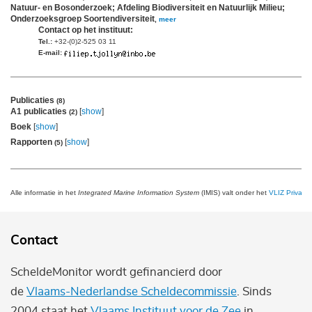
Natuur- en Bosonderzoek; Afdeling Biodiversiteit en Natuurlijk Milieu;
Onderzoeksgroep Soortendiversiteit
,
meer
Contact op het instituut:
Tel.:
+32-(0)2-525 03 11
E-mail:
Publicaties
(8)
A1 publicaties
[
show
]
(2)
Boek
[
show
]
Rapporten
[
show
]
(5)
Alle informatie in het
Integrated Marine Information System
(IMIS) valt onder het
VLIZ Privacy 
Contact
ScheldeMonitor wordt gefinancierd door
de
Vlaams-Nederlandse Scheldecommissie
. Sinds
2004 staat het
Vlaams Instituut voor de Zee
in