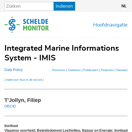
Overslaan
Indienen
NL
en
naar
de
Hoofdnavigatie
inhoud
gaan
Integrated Marine Informations
System - IMIS
Data Policy
Personen
|
Instituten
|
Publicaties
|
Projecten
|
Datasets
|
[ meld een fout in dit record ]
T'Jollyn, Filiep
ORCID
Instituut
Vlaamse overheid; Beleidsdomein Leefmilieu, Natuur en Energie; Instituut v