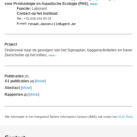
voor Protistologie en Aquatische Ecologie (PAE)
,
meer
Functie:
Laborant
Contact op het instituut:
Tel.:
+32-(0)9-264 85 05
E-mail:
Project
Onderzoek naar de gevolgen van het Sigmaplan, baggeractiviteiten en havenuit
Zeeschelde op het milieu,
meer
Publicaties
(7)
A1 publicaties
[
show
]
(4)
Abstract
[
show
]
Rapporten
[
show
]
(2)
Alle informatie in het
Integrated Marine Information System
(IMIS) valt onder het
VLIZ Privacy 