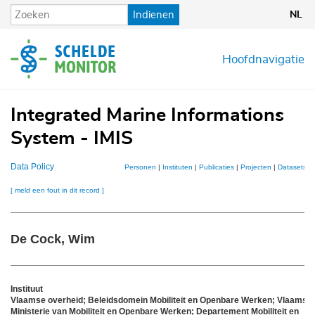
Overslaan
Indienen
NL
en
naar
de
Hoofdnavigatie
inhoud
gaan
Integrated Marine Informations
System - IMIS
Data Policy
Personen
|
Instituten
|
Publicaties
|
Projecten
|
Datasets
|
[ meld een fout in dit record ]
De Cock, Wim
Instituut
Vlaamse overheid; Beleidsdomein Mobiliteit en Openbare Werken; Vlaams
Ministerie van Mobiliteit en Openbare Werken; Departement Mobiliteit en