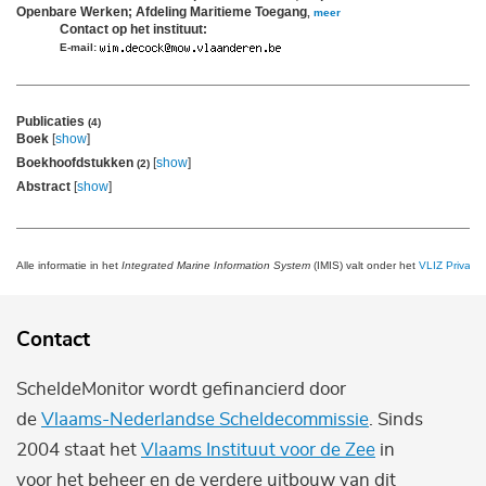
Openbare Werken; Afdeling Maritieme Toegang
,
meer
Contact op het instituut:
E-mail:
Publicaties
(4)
Boek
[
show
]
Boekhoofdstukken
[
show
]
(2)
Abstract
[
show
]
Alle informatie in het
Integrated Marine Information System
(IMIS) valt onder het
VLIZ Privacy 
Contact
ScheldeMonitor wordt gefinancierd door
de
Vlaams-Nederlandse Scheldecommissie
. Sinds
2004 staat het
Vlaams Instituut voor de Zee
in
voor het beheer en de verdere uitbouw van dit