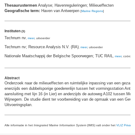
Thesaurustermen
Analyse; Havenreguleringen; Milieueffecten
Geografische term:
Haven van Antwerpen
[
Marine Regions
]
Instituten
(3)
Technum nv
,
meer
, uitvoerder
Technum nv; Resource Analysis N.V. (RA)
,
meer
, uitvoerder
Nationale Maatschappij der Belgische Spoorwegen; TUC RAIL
,
meer
, coördina
Abstract
Onderzoek naar de milieueffecten en ruimtelijke inpassing van een gezame
enerzijds een dubbelsporige goederenlijn tussen het vormingsstation Antw
aansluiting met lijn 16 (in Lier) en anderzijds de autoweg A102 tussen Me
Wijnegem. De studie dient ter voorbereiding van de opmaak van een Gewest
Uitvoeringsplan.
Alle informatie in het
Integrated Marine Information System
(IMIS) valt onder het
VLIZ Privacy 