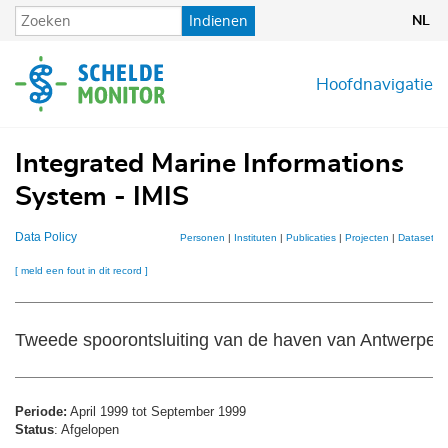
Overslaan
Indienen
NL
en
naar
de
Hoofdnavigatie
inhoud
gaan
Integrated Marine Informations
System - IMIS
Data Policy
Personen
|
Instituten
|
Publicaties
|
Projecten
|
Datasets
|
[ meld een fout in dit record ]
Tweede spoorontsluiting van de haven van Antwerpen
Periode:
April 1999 tot September 1999
Status
: Afgelopen