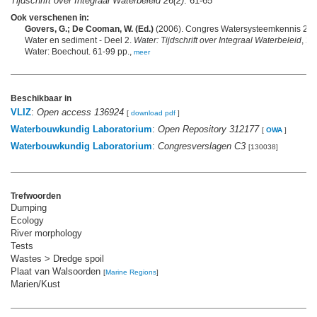
Tijdschrift over Integraal Waterbeleid 26(2)
: 61-65
Ook verschenen in:
Govers, G.; De Cooman, W. (Ed.)
(2006). Congres Watersysteemkennis 200
Water en sediment - Deel 2.
Water: Tijdschrift over Integraal Waterbeleid
, 26
Water: Boechout. 61-99 pp.,
meer
Beschikbaar in
VLIZ
:
Open access 136924
[
download pdf
]
Waterbouwkundig Laboratorium
:
Open Repository 312177
[
OWA
]
Waterbouwkundig Laboratorium
:
Congresverslagen C3
[130038]
Trefwoorden
Dumping
Ecology
River morphology
Tests
Wastes > Dredge spoil
Plaat van Walsoorden
[
Marine Regions
]
Marien/Kust