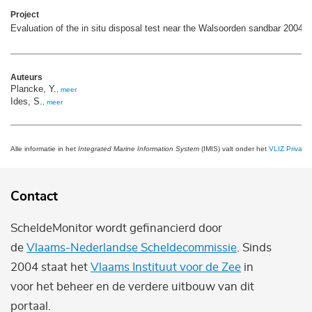
Project
Evaluation of the in situ disposal test near the Walsoorden sandbar 2004,
Auteurs
Plancke, Y.
,
meer
Ides, S.
,
meer
Alle informatie in het
Integrated Marine Information System
(IMIS) valt onder het
VLIZ Privacy 
Contact
ScheldeMonitor wordt gefinancierd door
de
Vlaams-Nederlandse Scheldecommissie
. Sinds
2004 staat het
Vlaams Instituut voor de Zee
in
voor het beheer en de verdere uitbouw van dit
portaal.