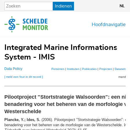
Overslaan
Indienen
NL
en
naar
de
Hoofdnavigatie
inhoud
gaan
Integrated Marine Informations
System - IMIS
Data Policy
Personen
|
Instituten
|
Publicaties
|
Projecten
|
Datasets
|
[ meld een fout in dit record ]
mandje (
Pilootproject "Stortstrategie Walsoorden": een ni
benadering voor het beheren van de morfologie v
Westerschelde
Plancke, Y.; Ides, S.
(2006). Pilootproject "Stortstrategie Walsoorden": e
benadering voor het beheren van de morfologie van de Westerschelde.
Wat