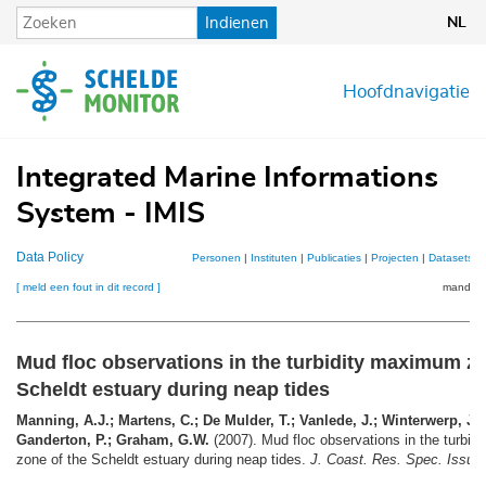
Overslaan
Indienen
NL
en
naar
de
Hoofdnavigatie
inhoud
gaan
Integrated Marine Informations
System - IMIS
Data Policy
Personen
|
Instituten
|
Publicaties
|
Projecten
|
Datasets
|
[ meld een fout in dit record ]
mandje (
Mud floc observations in the turbidity maximum zo
Scheldt estuary during neap tides
Manning, A.J.; Martens, C.; De Mulder, T.; Vanlede, J.; Winterwerp, J.C
Ganderton, P.; Graham, G.W.
(2007). Mud floc observations in the turbi
zone of the Scheldt estuary during neap tides.
J. Coast. Res. Spec. Issue