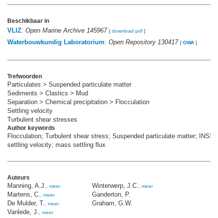
Beschikbaar in
VLIZ
:
Open Marine Archive 145967
[
download pdf
]
Waterbouwkundig Laboratorium
:
Open Repository 130417
[
OWA
]
Trefwoorden
Particulates > Suspended particulate matter
Sediments > Clastics > Mud
Separation > Chemical precipitation > Flocculation
Settling velocity
Turbulent shear stresses
Author keywords
Flocculation; Turbulent shear stress; Suspended particulate matter; INSS
settling velocity; mass settling flux
Auteurs
Manning, A.J.
Winterwerp, J.C.
,
meer
,
meer
Martens, C.
Ganderton, P.
,
meer
De Mulder, T.
Graham, G.W.
,
meer
Vanlede, J.
,
meer