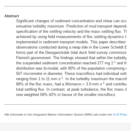
Abstract
Significant changes of sediment concentration and shear can occur 
estuarine turbidity maximum. Prediction of mud transport depends 
specification of the settling velocity and the mass settling flux. Thi
achieved by using field measurements of floc settling dynamics tha
implemented in sediment transport models. This paper describes flo
observations conducted during a neap tide in the Lower Scheldt Est
forms part of the Deurganckdok tidal dock field survey commission
Flemish government. The findings showed that within the turbidit
-1
the suspended sediment concentration reached 277 mg 1
and the 
distribution was bi-modal, with 80% of the population comprising ma
507 micrometer in diameter. These macroflocs had individual settlin
-1
ranging from 1 to 11 mm s
. In the turbidity maximum the macroflo
-1
88% of the floc mass, had a Wsmacro = 3.9 mm s
and contribute
total settling flux. In contrast, at peak turbulence, the floc mass dis
now weighted 58%:42% in favour of the smaller microflocs.
Alle informatie in het
Integrated Marine Information System
(IMIS) valt onder het
VLIZ Privacy 