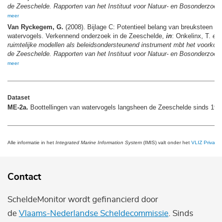
de Zeeschelde. Rapporten van het Instituut voor Natuur- en Bosonderzoek
meer
Van Ryckegem, G.
(2008). Bijlage C: Potentieel belang van breuksteen als
watervogels. Verkennend onderzoek in de Zeeschelde,
in
: Onkelinx, T.
et 
ruimtelijke modellen als beleidsondersteunend instrument mbt het voorkom
de Zeeschelde. Rapporten van het Instituut voor Natuur- en Bosonderzoek
meer
Dataset
ME-2a.
Boottellingen van watervogels langsheen de Zeeschelde sinds 19
Alle informatie in het
Integrated Marine Information System
(IMIS) valt onder het
VLIZ Privacy 
Contact
ScheldeMonitor wordt gefinancierd door
de
Vlaams-Nederlandse Scheldecommissie
. Sinds