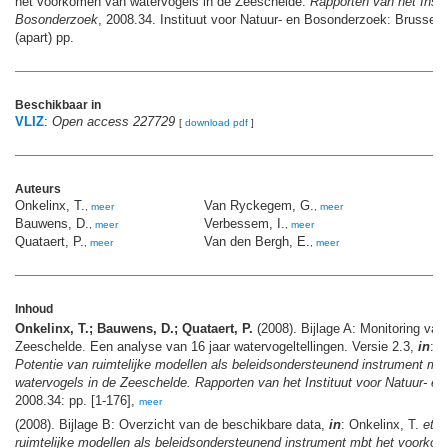
het voorkomen van watervogels in de Zeeschelde.
Rapporten van het Insti
Bosonderzoek
, 2008.34. Instituut voor Natuur- en Bosonderzoek: Brussel. 
(apart) pp.
Beschikbaar in
VLIZ
:
Open access 227729
[
download pdf
]
Auteurs
Onkelinx, T.
Van Ryckegem, G.
,
meer
,
meer
Bauwens, D.
Verbessem, I.
,
meer
,
meer
Quataert, P.
Van den Bergh, E.
,
meer
,
meer
Inhoud
Onkelinx, T.; Bauwens, D.; Quataert, P.
(2008). Bijlage A: Monitoring van
Zeeschelde. Een analyse van 16 jaar watervogeltellingen. Versie 2.3,
in
: O
Potentie van ruimtelijke modellen als beleidsondersteunend instrument m
watervogels in de Zeeschelde. Rapporten van het Instituut voor Natuur- e
2008.34: pp. [1-176],
meer
(2008). Bijlage B: Overzicht van de beschikbare data,
in
: Onkelinx, T.
et al
ruimtelijke modellen als beleidsondersteunend instrument mbt het voorkom