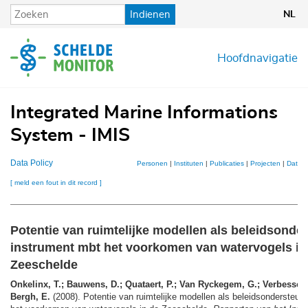
Overslaan
Indienen
NL
en
naar
de
Hoofdnavigatie
inhoud
gaan
Integrated Marine Informations
System - IMIS
Data Policy
Personen
|
Instituten
|
Publicaties
|
Projecten
|
Datase
[ meld een fout in dit record ]
Potentie van ruimtelijke modellen als beleidsond
instrument mbt het voorkomen van watervogels in
Zeeschelde
Onkelinx, T.; Bauwens, D.; Quataert, P.; Van Ryckegem, G.; Verbessem
Bergh, E.
(2008). Potentie van ruimtelijke modellen als beleidsondersteun