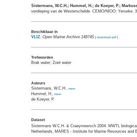
Sistermans, W.C.H.; Hummel, H.; de Koeyer, P.; Markuss
verdieping van de Westerschelde. CEMO/NIOO: Yerseke. 3
Beschikbaar in
VLIZ
:
Open Marine Archive 148745
[
download pdf
]
Trefwoorden
Brak water; Zoet water
Auteurs
Sistermans, W.C.H.
,
meer
Hummel, H.
,
meer
de Koeyer, P.
Dataset
Sistermans W.C.H. & Craeymeersch 2004: MWTL biological m
Netherlands, MARES - Institute for Marine Resources and 