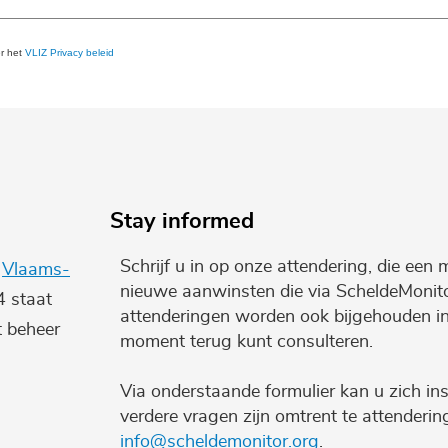
er het
VLIZ Privacy beleid
Stay informed
Schrijf u in op onze attendering, die een 
e
Vlaams-
nieuwe aanwinsten die via ScheldeMonito
4 staat
attenderingen worden ook bijgehouden i
t beheer
moment terug kunt consulteren.
Via onderstaande formulier kan u zich ins
verdere vragen zijn omtrent te attenderi
info@scheldemonitor.org
.