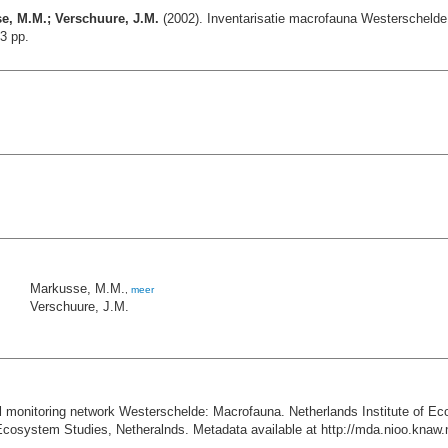
e, M.M.; Verschuure, J.M.
(2002). Inventarisatie macrofauna Westerschelde 
3 pp.
Markusse, M.M.
,
meer
Verschuure, J.M.
onitoring network Westerschelde: Macrofauna. Netherlands Institute of Ecol
Ecosystem Studies, Netheralnds. Metadata available at http://mda.nioo.kna