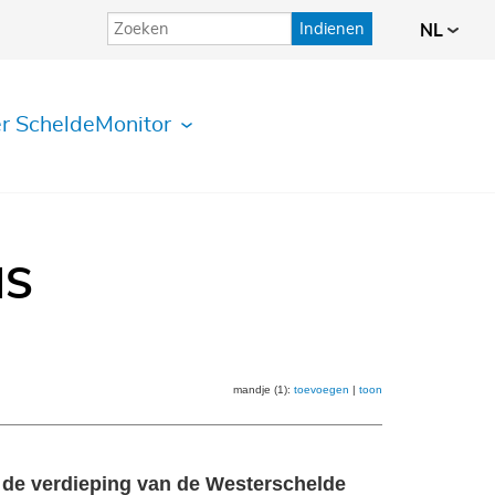
Indienen
NL
r ScheldeMonitor
IS
mandje (1):
toevoegen
|
toon
n de verdieping van de Westerschelde