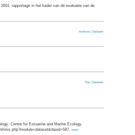
2001: rapportage in het kader van de evaluatie van de
Auteurs
|
Dataset
Top
|
Dataset
ogy; Centre for Estuarine and Marine Ecology,
w.nl/imis.php?module=dataset&dasid=587,
meer