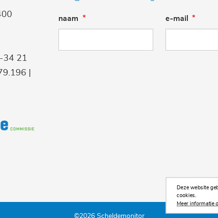
400
naam
e-mail
9-34 21
9.196 |
Deze website gebr
cookies.
Meer informatie o
©2026 Scheldemonitor