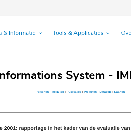
a & Informatie
Tools & Applicaties
Ove
Informations System - IM
Personen
|
Instituten
|
Publicaties
|
Projecten
|
Datasets
|
Kaarten
 2001: rapportage in het kader van de evaluatie va