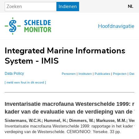
Overslaan
Indienen
NL
en
naar
de
Hoofdnavigatie
inhoud
gaan
Integrated Marine Informations
System - IMIS
Data Policy
Personen
|
Instituten
|
Publicaties
|
Projecten
|
Datase
[ meld een fout in dit record ]
Inventarisatie macrofauna Westerschelde 1999: ra
kader van de evaluatie van de verdieping van de 
Sistermans, W.C.H.; Hummel, H.; Dimmers, W.; Markusse, M.M.; Versc
Inventarisatie macrofauna Westerschelde 1999: rapportage in het kader va
verdieping van de Westerschelde. CEMO/NIOO: Yerseke. 33 pp.