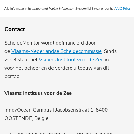
Alle informatie in het
Integrated Marine Information System
(IMIS) valt onder het
VLIZ Privacy 
Contact
ScheldeMonitor wordt gefinancierd door
de
Vlaams-Nederlandse Scheldecommissie
. Sinds
2004 staat het
Vlaams Instituut voor de Zee
in
voor het beheer en de verdere uitbouw van dit
portaal.
Vlaams Instituut voor de Zee
InnovOcean Campus | Jacobsenstraat 1, 8400
OOSTENDE, België