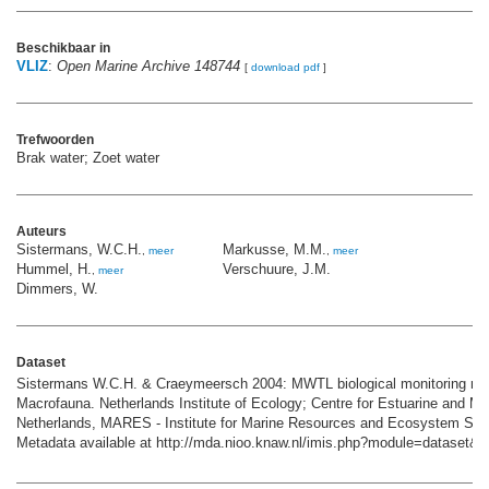
Beschikbaar in
VLIZ
:
Open Marine Archive 148744
[
download pdf
]
Trefwoorden
Brak water; Zoet water
Auteurs
Sistermans, W.C.H.
Markusse, M.M.
,
meer
,
meer
Hummel, H.
Verschuure, J.M.
,
meer
Dimmers, W.
Dataset
Sistermans W.C.H. & Craeymeersch 2004: MWTL biological monitoring ne
Macrofauna. Netherlands Institute of Ecology; Centre for Estuarine and Ma
Netherlands, MARES - Institute for Marine Resources and Ecosystem Stud
Metadata available at http://mda.nioo.knaw.nl/imis.php?module=dataset&