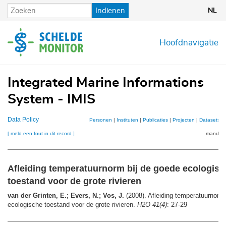
Overslaan
Indienen
NL
en
naar
de
Hoofdnavigatie
inhoud
gaan
Integrated Marine Informations
System - IMIS
Data Policy
Personen
|
Instituten
|
Publicaties
|
Projecten
|
Datasets
|
[ meld een fout in dit record ]
mandje (
Afleiding temperatuurnorm bij de goede ecologisc
toestand voor de grote rivieren
van der Grinten, E.; Evers, N.; Vos, J.
(2008). Afleiding temperatuurnorm 
ecologische toestand voor de grote rivieren.
H2O 41(4)
: 27-29