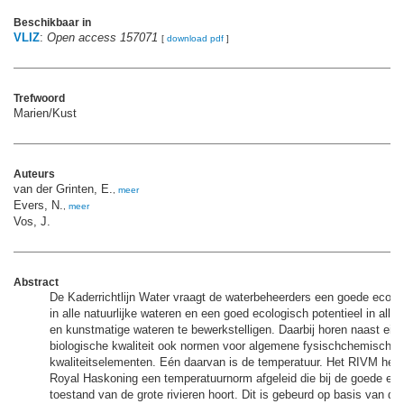
Beschikbaar in
VLIZ
:
Open access 157071
[
download pdf
]
Trefwoord
Marien/Kust
Auteurs
van der Grinten, E.
,
meer
Evers, N.
,
meer
Vos, J.
Abstract
De Kaderrichtlijn Water vraagt de waterbeheerders een goede ecolo
in alle natuurlijke wateren en een goed ecologisch potentieel in alle
en kunstmatige wateren te bewerkstelligen. Daarbij horen naast eis
biologische kwaliteit ook normen voor algemene fysischchemische
kwaliteitselementen. Eén daarvan is de temperatuur. Het RIVM hee
Royal Haskoning een temperatuurnorm afgeleid die bij de goede ec
toestand van de grote rivieren hoort. Dit is gebeurd op basis van d