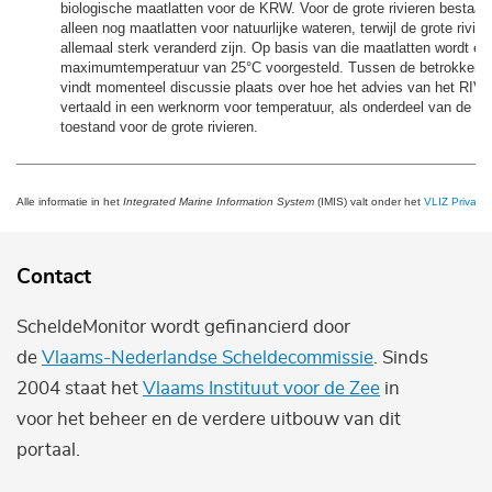
biologische maatlatten voor de KRW. Voor de grote rivieren bestaa
alleen nog maatlatten voor natuurlijke wateren, terwijl de grote rivie
allemaal sterk veranderd zijn. Op basis van die maatlatten wordt ee
maximumtemperatuur van 25°C voorgesteld. Tussen de betrokken 
vindt momenteel discussie plaats over hoe het advies van het RI
vertaald in een werknorm voor temperatuur, als onderdeel van de g
toestand voor de grote rivieren.
Alle informatie in het
Integrated Marine Information System
(IMIS) valt onder het
VLIZ Privacy 
Contact
ScheldeMonitor wordt gefinancierd door
de
Vlaams-Nederlandse Scheldecommissie
. Sinds
2004 staat het
Vlaams Instituut voor de Zee
in
voor het beheer en de verdere uitbouw van dit
portaal.