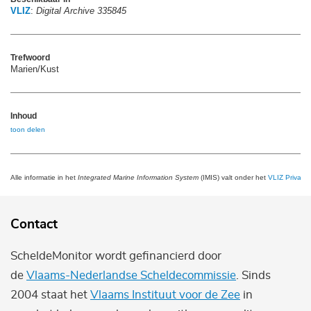
VLIZ
:
Digital Archive 335845
Trefwoord
Marien/Kust
Inhoud
toon delen
Alle informatie in het
Integrated Marine Information System
(IMIS) valt onder het
VLIZ Privacy 
Contact
ScheldeMonitor wordt gefinancierd door
de
Vlaams-Nederlandse Scheldecommissie
. Sinds
2004 staat het
Vlaams Instituut voor de Zee
in