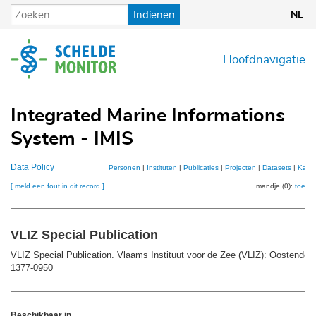
Overslaan
Indienen
NL
en
naar
de
Hoofdnavigatie
inhoud
gaan
Integrated Marine Informations
System - IMIS
Data Policy
Personen
|
Instituten
|
Publicaties
|
Projecten
|
Datasets
|
Kaar
[ meld een fout in dit record ]
mandje (0):
toevo
VLIZ Special Publication
VLIZ Special Publication. Vlaams Instituut voor de Zee (VLIZ): Oostende.
1377-0950
Beschikbaar in