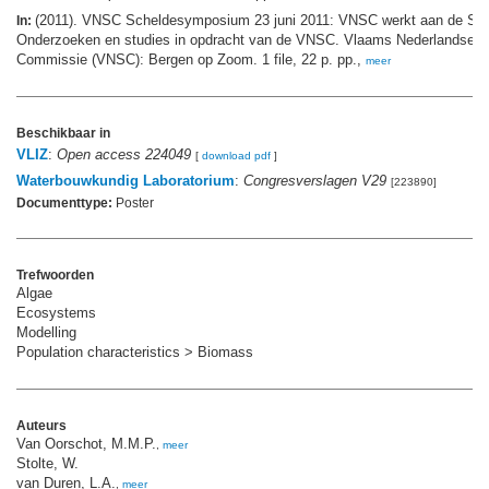
(2011). VNSC Scheldesymposium 23 juni 2011: VNSC werkt aan de Sch
In:
Onderzoeken en studies in opdracht van de VNSC. Vlaams Nederlandse S
Commissie (VNSC): Bergen op Zoom. 1 file, 22 p. pp.,
meer
Beschikbaar in
VLIZ
:
Open access 224049
[
download pdf
]
Waterbouwkundig Laboratorium
:
Congresverslagen V29
[223890]
Documenttype:
Poster
Trefwoorden
Algae
Ecosystems
Modelling
Population characteristics > Biomass
Auteurs
Van Oorschot, M.M.P.
,
meer
Stolte, W.
van Duren, L.A.
,
meer