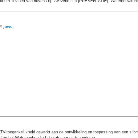
uarium: invloed van havens op zwevend slib [PRESENTATIE]. Waterbouwkundig
6
[
OWA
]
t LTV-toegankelijkheid gewerkt aan de ontwikkeling en toepassing van een slib
 en het Waterboukundig Laboratorium uit Vlaanderen.