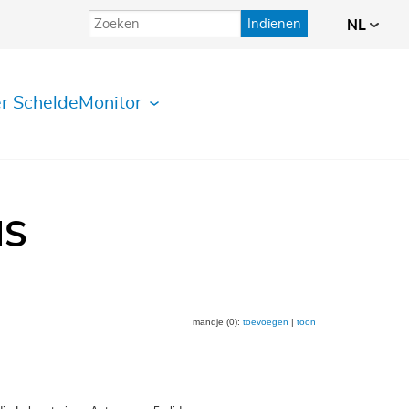
Indienen
NL
r ScheldeMonitor
IS
mandje (0):
toevoegen
|
toon