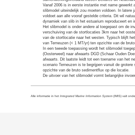
Vanaf 2006 is in eerste instantie met name gewerkt 
slibmodel uiteindelijk zou moeten voldoen. In latere 
voldoet aan alle vooraf gestelde criteria. Dit wil nat
dynamiek van slib in het estuarium reproduceert en 
Het slibmodel is onder andere al toegepast om de in
verschuiving van de stortlocaties 3km naar het oost
van de stortlocatie naar het westen. Typisch blijft he
van Terneuzen (< 1 MT/yr) ten opzichte van de bruto 
In een tweede toepassing wordt het slibmodel toege
(Oosterweel) naar afwaarts DGD (Schaar Ouden Doel)
afwaarts. Dit laatste leidt tot een toename van het 
scenario Terneuzen is te begrijpen vanuit de groter
opzichte van de bruto sedimentflux op die locatie.
De uitvoer van het slibmodel vormt belangrijke invoe
Alle informatie in het
Integrated Marine Information System
(IMIS) valt ond