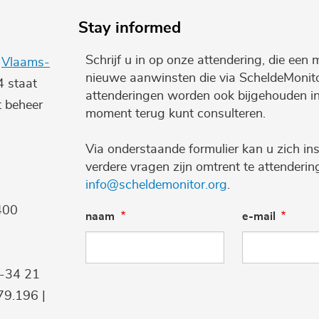
Stay informed
Schrijf u in op onze attendering, die een 
e
Vlaams-
nieuwe aanwinsten die via ScheldeMonito
4 staat
attenderingen worden ook bijgehouden i
t beheer
moment terug kunt consulteren.
Via onderstaande formulier kan u zich ins
verdere vragen zijn omtrent te attenderi
info@scheldemonitor.org
.
400
naam
e-mail
9-34 21
9.196 |