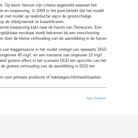
. Op basis hiervan zijn criteria opgesteld waaraan het
ie en toepassing. In 2009 is het punt bereikt dat het model
 dat met model op realistische wijze de grootschalige
op de slibdynamiek te kwantificeren.
eerste toepassing kijkt naar de haven van Terneuzen. Een
gelijkbaar resultaat wordt bekomen bij een verschuiving
laren door de kleine verhouding van de aanslibbing in de haven
tie van baggerspecie in het model verlegd van opwaarts DGD
n ongeveer 40 mg/l, en een toename van ongeveer 10 mg/l
tief grotere effect in het scenario DGD ten opzichte van het
 de grotere verhouding van de aanslibbing in DGD ten
en voor primaire productie of habitatgeschiktheidskaarten.
Top
|
Auteurs