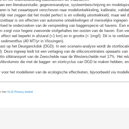
aan een literatuurstudie, gegevensanalyse, systeembeschrijving en modelopzet
jaren is het zwaartepunt verschoven naar modelontwikkeling, kalibratie, validat
uurlijk niet zeggen dat het model perfect is en volledig uitontwikkeld, maar wel
inzetbaar is om effecten van autonome ontwikkelingen of menselijke ingrepen 
vloed te onderzoeken van de verspreiding van baggerspecie uit havens. Een 
en zorgt voor hogere zwevende stofgehaltes ten oosten van de haven. Een ver
t effect wel beperkt in afstand (<1 km) en in grootte (< 1mg/l). Dit is te verk
sedimentflux (40 MT/yr in Vlissingen).
past op het Deurganckdok (DGD). In een scenario-analyse wordt de stortloca
. Deze ingreep leidt tot een verlaging van de slibconcentraties opwaarts va
netto slibtransport van de Zeeschelde naar de Westerschelde met 17%. Het rela
e slibvolumes die met de bagger- en stortcyclus van DGD te maken hebben, en
r voor het modelleren van de ecologische effectketen, bijvoorbeeld via modell
er het
VLIZ Privacy beleid