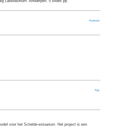
 Laboratorium: Antwerpen. 5 slides pp.
Auteurs
Top
model voor het Schelde-estuarium. Het project is een