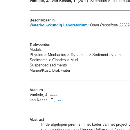
Vanlede, J.; van Kessel, T.
(2011). Slibmodel Schelde-est
Beschikbaar in
Waterbouwkundig Laboratorium
:
Open Repository 22389
Trefwoorden
Models
Physics > Mechanics > Dynamics > Sediment dynamics
Sediments > Clastics > Mud
Suspended sediments
Marien/Kust; Brak water
Auteurs
Vanlede, J.
,
meer
van Kessel, T.
,
meer
Abstract
In de afgelopen jaren is in het kader van het projec
samenwerkingsverband tussen Deltares uit Nederland