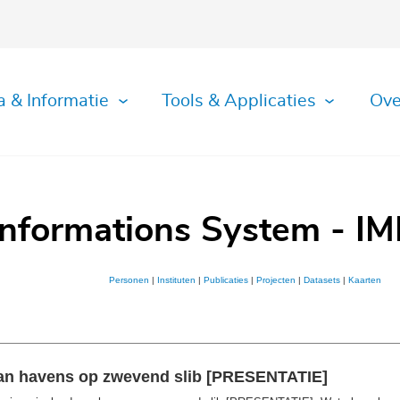
a & Informatie
Tools & Applicaties
Ove
Informations System - IM
Personen
|
Instituten
|
Publicaties
|
Projecten
|
Datasets
|
Kaarten
van havens op zwevend slib [PRESENTATIE]