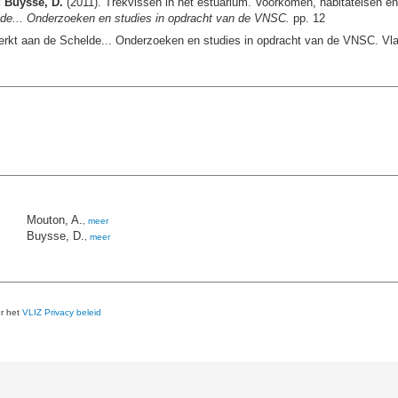
; Buysse, D.
(2011). Trekvissen in het estuarium. Voorkomen, habitateisen en
e... Onderzoeken en studies in opdracht van de VNSC.
pp. 12
rkt aan de Schelde... Onderzoeken en studies in opdracht van de VNSC. 
Mouton, A.
,
meer
Buysse, D.
,
meer
er het
VLIZ Privacy beleid