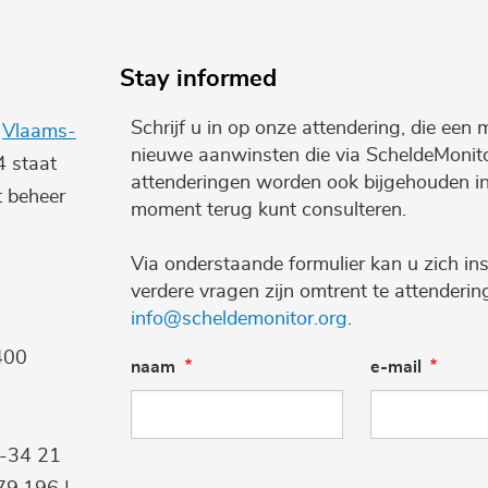
Stay informed
Schrijf u in op onze attendering, die een 
e
Vlaams-
nieuwe aanwinsten die via ScheldeMonito
4 staat
attenderingen worden ook bijgehouden i
t beheer
moment terug kunt consulteren.
Via onderstaande formulier kan u zich ins
verdere vragen zijn omtrent te attenderi
info@scheldemonitor.org
.
400
naam
e-mail
9-34 21