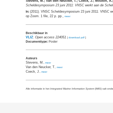
Stevens, M.; Van den Neucker, T.; Coeck, J.; Mouton, A.
Scheldesymposium 23 juni 2011: VNSC werkt aan de Scheld
(2011). VNSC Scheldesymposium 23 juni 2011: VNSC we
In:
op Zoom. 1 file, 22 p. pp.,
meer
Beschikbaar in
VLIZ
:
Open access 224051
[
download pdf
]
Documenttype:
Poster
Auteurs
Stevens, M.
,
meer
Van den Neucker, T.
,
meer
Coeck, J.
,
meer
Alle informatie in het
Integrated Marine Information System
(IMIS) valt ond