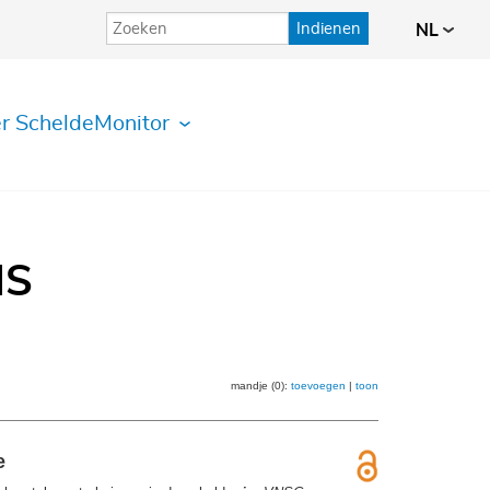
Indienen
NL
r ScheldeMonitor
IS
mandje (0):
toevoegen
|
toon
e