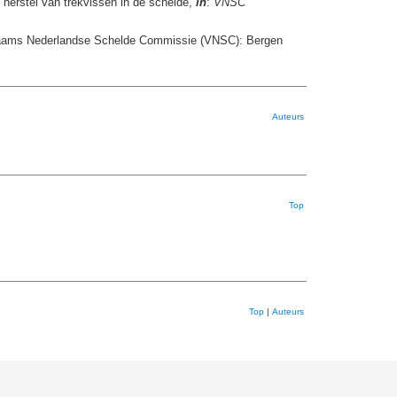
 herstel van trekvissen in de schelde,
in
:
VNSC
Vlaams Nederlandse Schelde Commissie (VNSC): Bergen
Auteurs
Top
Top
|
Auteurs