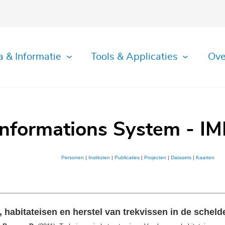
a & Informatie
Tools & Applicaties
Ove
Informations System - IM
Personen
|
Instituten
|
Publicaties
|
Projecten
|
Datasets
|
Kaarten
 habitateisen en herstel van trekvissen in de scheld