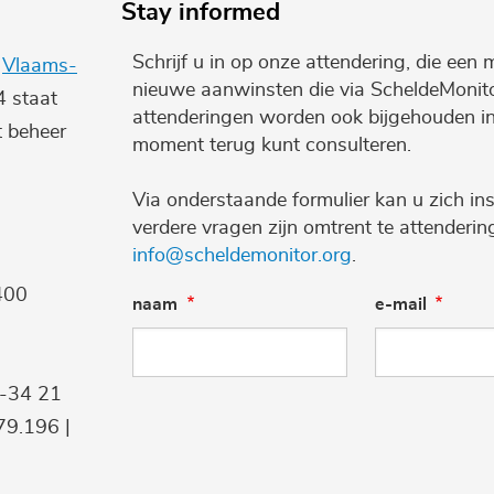
Stay informed
Schrijf u in op onze attendering, die een 
e
Vlaams-
nieuwe aanwinsten die via ScheldeMonito
4 staat
attenderingen worden ook bijgehouden i
t beheer
moment terug kunt consulteren.
Via onderstaande formulier kan u zich ins
verdere vragen zijn omtrent te attenderi
info@scheldemonitor.org
.
400
naam
e-mail
9-34 21
9.196 |