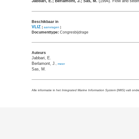
Jabbari, E.; Berlamont, J.; Sas, M.
(1994). Flow and sedim
Beschikbaar in
VLIZ
[
aanvragen
]
Documenttype:
Congresbijdrage
Auteurs
Jabbari, E.
Berlamont, J.
,
meer
Sas, M.
Alle informatie in het
Integrated Marine Information System
(IMIS) valt ond