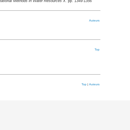
ational Methods in Water Resources X.
pp. 1349-1356
Auteurs
Top
Top
|
Auteurs