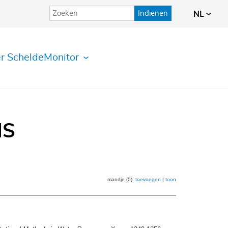
Indienen
NL
r ScheldeMonitor
IS
mandje (0):
toevoegen
|
toon