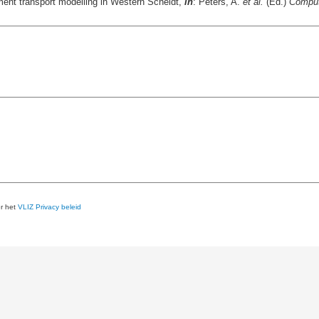
ent transport modelling in Western Scheldt,
in
: Peters, A.
et al.
(Ed.)
Comput
er het
VLIZ Privacy beleid