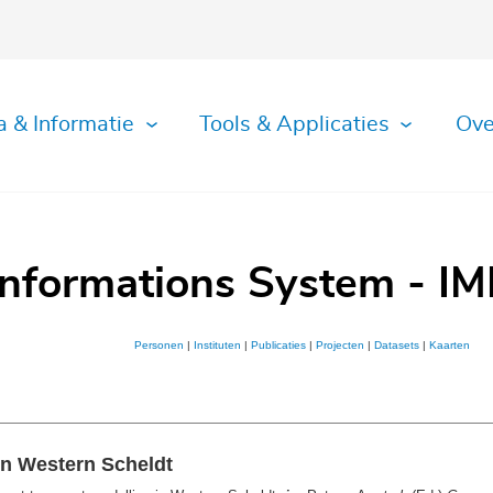
a & Informatie
Tools & Applicaties
Ove
Informations System - IM
Personen
|
Instituten
|
Publicaties
|
Projecten
|
Datasets
|
Kaarten
in Western Scheldt