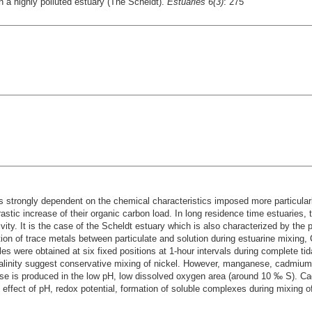
 a highly polluted estuary (The Scheldt).
Estuaries 6(3)
: 275
s strongly dependent on the chemical characteristics imposed more particularl
astic increase of their organic carbon load. In long residence time estuaries,
ivity. It is the case of the Scheldt estuary which is also characterized by the
tion of trace metals between particulate and solution during estuarine mixing
es were obtained at six fixed positions at 1-hour intervals during complete tid
s. salinity suggest conservative mixing of nickel. However, manganese, cadmi
nese is produced in the low pH, low dissolved oxygen area (around 10 ‰ S). C
effect of pH, redox potential, formation of soluble complexes during mixing of