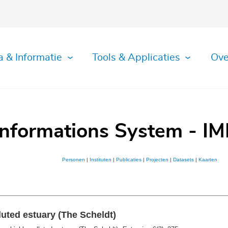
a & Informatie
Tools & Applicaties
Ove
Informations System - IM
Personen
|
Instituten
|
Publicaties
|
Projecten
|
Datasets
|
Kaarten
luted estuary (The Scheldt)