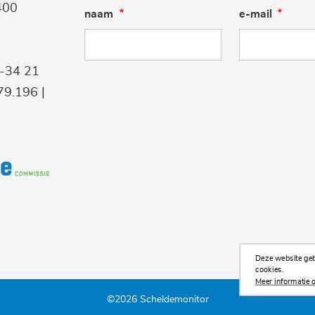
400
naam
e-mail
9-34 21
9.196 |
Deze website gebr
cookies.
Meer informatie o
©2026 Scheldemonitor