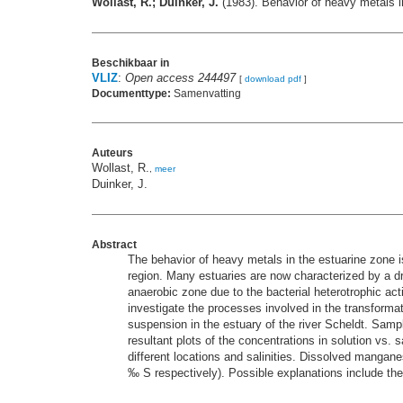
Wollast, R.; Duinker, J.
(1983). Behavior of heavy metals in
Beschikbaar in
VLIZ
:
Open access 244497
[
download pdf
]
Documenttype:
Samenvatting
Auteurs
Wollast, R.
,
meer
Duinker, J.
Abstract
The behavior of heavy metals in the estuarine zone i
region. Many estuaries are now characterized by a dr
anaerobic zone due to the bacterial heterotrophic act
investigate the processes involved in the transforma
suspension in the estuary of the river Scheldt. Sampl
resultant plots of the concentrations in solution v
different locations and salinities. Dissolved manga
‰ S respectively). Possible explanations include the 