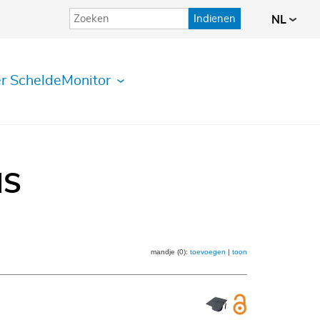
Indienen
NL
r ScheldeMonitor
IS
mandje (0):
toevoegen
|
toon