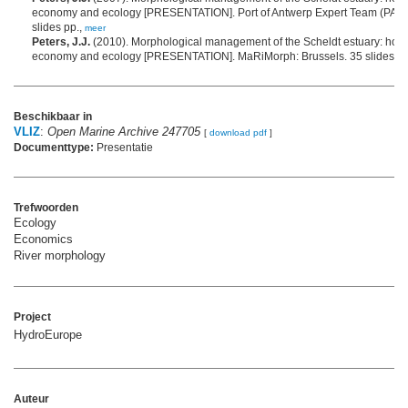
economy and ecology [PRESENTATION]. Port of Antwerp Expert Team (PAET
slides pp.,
meer
Peters, J.J.
(2010). Morphological management of the Scheldt estuary: how
economy and ecology [PRESENTATION]. MaRiMorph: Brussels. 35 slides pp
Beschikbaar in
VLIZ
:
Open Marine Archive 247705
[
download pdf
]
Documenttype:
Presentatie
Trefwoorden
Ecology
Economics
River morphology
Project
HydroEurope
Auteur