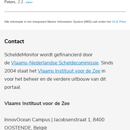
Peters, J.J.
,
meer
Alle informatie in het
Integrated Marine Information System
(IMIS) valt onder het
VLIZ Privacy 
Contact
ScheldeMonitor wordt gefinancierd door
de
Vlaams-Nederlandse Scheldecommissie
. Sinds
2004 staat het
Vlaams Instituut voor de Zee
in
voor het beheer en de verdere uitbouw van dit
portaal.
Vlaams Instituut voor de Zee
InnovOcean Campus | Jacobsenstraat 1, 8400
OOSTENDE, België