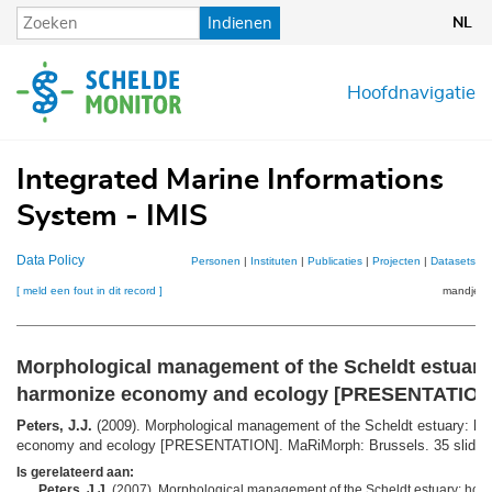
Overslaan
Indienen
NL
en
naar
de
Hoofdnavigatie
inhoud
gaan
Integrated Marine Informations
System - IMIS
Data Policy
Personen
|
Instituten
|
Publicaties
|
Projecten
|
Datasets
|
K
[ meld een fout in dit record ]
mandje (0
Morphological management of the Scheldt estuary
harmonize economy and ecology [PRESENTATION
Peters, J.J.
(2009). Morphological management of the Scheldt estuary: ho
economy and ecology [PRESENTATION]. MaRiMorph: Brussels. 35 slides
Is gerelateerd aan:
Peters, J.J.
(2007). Morphological management of the Scheldt estuary: how