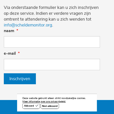
Via onderstaande formulier kan u zich inschrijven
op deze service. Indien er verdere vragen zijn
omtrent te attendering kan u zich wenden tot
info@scheldemonitor.org
.
naam
e-mail
Inschrijven
Deze website gebruikt alleen strikt noodzakelijke cookies.
Meer informatie over ons privacybeleid.
Niet akkoord
Akkoord
©2026 Scheldemonitor