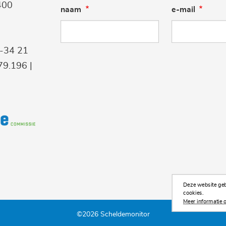
400
naam
e-mail
9-34 21
9.196 |
Deze website gebr
cookies.
Meer informatie o
©2026 Scheldemonitor