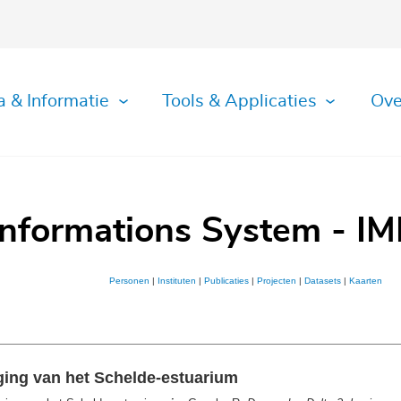
a & Informatie
Tools & Applicaties
Ove
Informations System - IM
Personen
|
Instituten
|
Publicaties
|
Projecten
|
Datasets
|
Kaarten
ging van het Schelde-estuarium