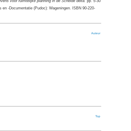
ens voor ruimtelijke planning in de Schelde delta.
pp. 5-30
ies en -Documentatie (Pudoc): Wageningen. ISBN 90-220-
Auteur
Top