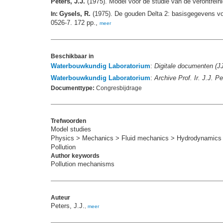
Peters, J.J.
(1975). Model voor de studie van de verontrein
Gysels, R.
(1975). De gouden Delta 2: basisgegevens vo
In:
0526-7. 172 pp.,
meer
Beschikbaar in
Waterbouwkundig Laboratorium
:
Digitale documenten (J
Waterbouwkundig Laboratorium
:
Archive Prof. Ir. J.J. 
Documenttype:
Congresbijdrage
Trefwoorden
Model studies
Physics > Mechanics > Fluid mechanics > Hydrodynamics
Pollution
Author keywords
Pollution mechanisms
Auteur
Peters, J.J.
,
meer