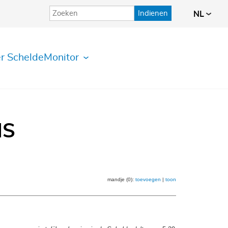
Indienen
NL
r ScheldeMonitor
IS
mandje (0):
toevoegen
|
toon