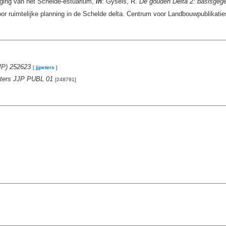
iging van het Schelde-estuarium,
in
: Gysels, R.
De gouden Delta 2: basisgegev
or ruimtelijke planning in de Schelde delta. Centrum voor Landbouwpublikat
JP) 252623
[
jjpeters
]
Peters JJP PUBL 01
[248791]